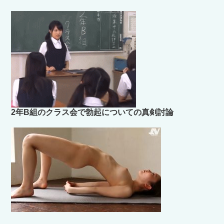
索:
2年B組のクラス会で勃起についての真剣討論