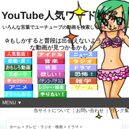
YouTube人気ワード検索！
いろんな言葉でユーチューブの動画を検索しちゃいました～
✰もしかすると普段は出会えないような刺激的
な動画が見つかるかも！
MENU ▼
当サイトについて
｜
お問い合わせ
｜
リンク集
ホーム
>
テレビ・ラジオ・映画
>
ドラマ
>