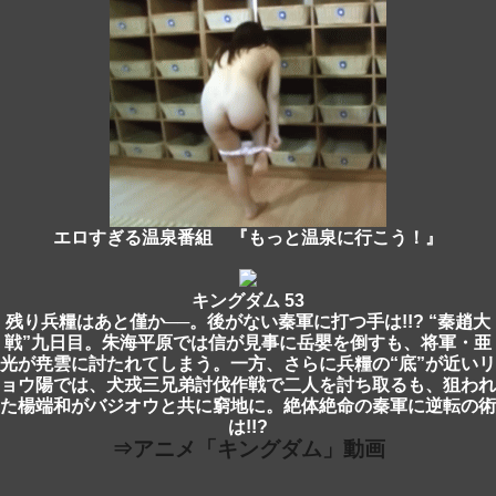
エロすぎる温泉番組 『もっと温泉に行こう！』
キングダム 53
残り兵糧はあと僅か──。後がない秦軍に打つ手は!!? “秦趙大
戦”九日目。朱海平原では信が見事に岳嬰を倒すも、将軍・亜
光が尭雲に討たれてしまう。一方、さらに兵糧の“底”が近いリ
ョウ陽では、犬戎三兄弟討伐作戦で二人を討ち取るも、狙われ
た楊端和がバジオウと共に窮地に。絶体絶命の秦軍に逆転の術
は!!?
⇒アニメ「キングダム」動画