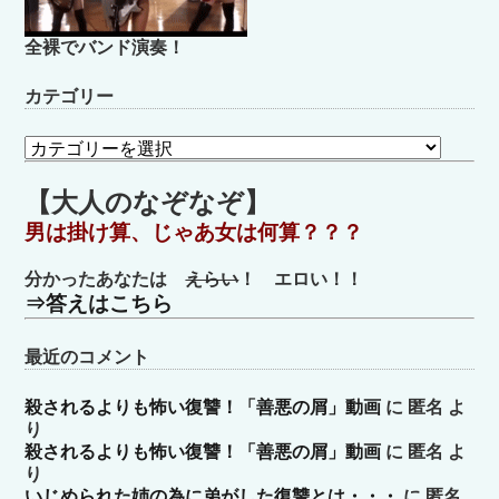
全裸でバンド演奏！
カテゴリー
カ
テ
ゴ
【大人のなぞなぞ】
リ
男は掛け算、じゃあ女は何算？？？
ー
分かったあなたは
えらい
！ エロい！！
⇒答えはこちら
最近のコメント
殺されるよりも怖い復讐！「善悪の屑」動画
に
匿名
よ
り
殺されるよりも怖い復讐！「善悪の屑」動画
に
匿名
よ
り
いじめられた姉の為に弟がした復讐とは・・・
に
匿名