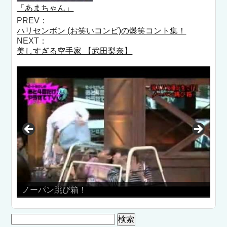
「あまちゃん」
PREV：
ハリセンボン (お笑いコンビ)の爆笑コント集！
NEXT：
美しすぎる空手家 【武田梨奈】
跳び箱！
おねだりマスカッ
検