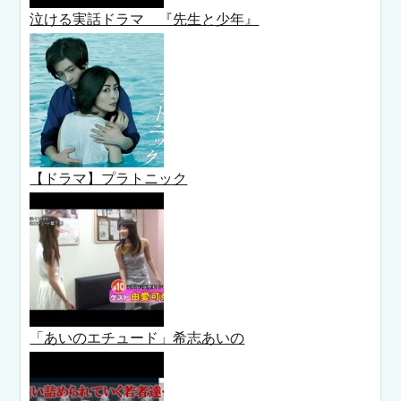
泣ける実話ドラマ 『先生と少年』
【ドラマ】プラトニック
「あいのエチュード」希志あいの