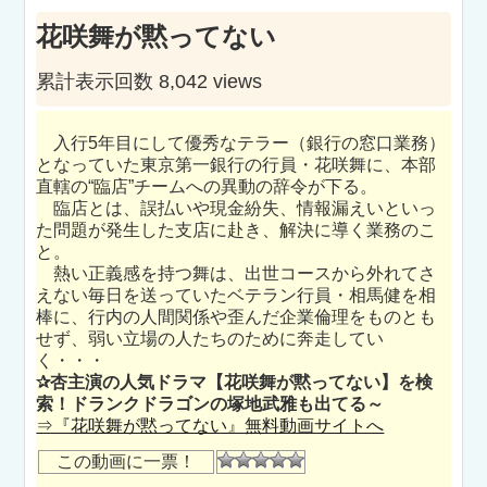
花咲舞が黙ってない
累計表示回数 8,042 views
入行5年目にして優秀なテラー（銀行の窓口業務）
となっていた東京第一銀行の行員・花咲舞に、本部
直轄の“臨店”チームへの異動の辞令が下る。
臨店とは、誤払いや現金紛失、情報漏えいといっ
た問題が発生した支店に赴き、解決に導く業務のこ
と。
熱い正義感を持つ舞は、出世コースから外れてさ
えない毎日を送っていたベテラン行員・相馬健を相
棒に、行内の人間関係や歪んだ企業倫理をものとも
せず、弱い立場の人たちのために奔走してい
く・・・
✰杏主演の人気ドラマ【花咲舞が黙ってない】を検
索！ドランクドラゴンの塚地武雅も出てる～
⇒『花咲舞が黙ってない』無料動画サイトへ
この動画に一票！