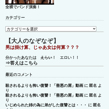
全裸でバンド演奏！
カテゴリー
カ
テ
ゴ
【大人のなぞなぞ】
リ
男は掛け算、じゃあ女は何算？？？
ー
分かったあなたは
えらい
！ エロい！！
⇒答えはこちら
最近のコメント
殺されるよりも怖い復讐！「善悪の屑」動画
に
匿名
よ
り
殺されるよりも怖い復讐！「善悪の屑」動画
に
匿名
よ
り
いじめられた姉の為に弟がした復讐とは・・・
に
匿名