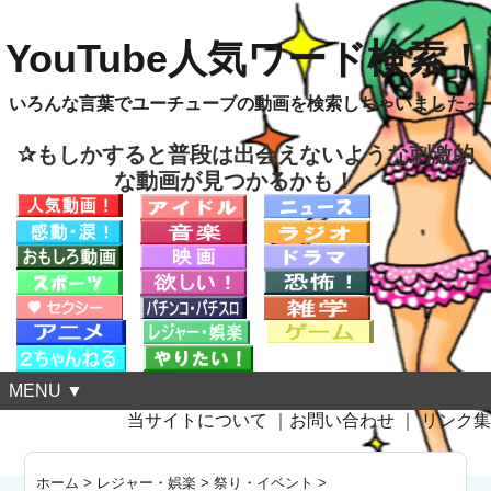
YouTube人気ワード検索！
いろんな言葉でユーチューブの動画を検索しちゃいました～
✰もしかすると普段は出会えないような刺激的
な動画が見つかるかも！
MENU ▼
当サイトについて
｜
お問い合わせ
｜
リンク集
ホーム
>
レジャー・娯楽
>
祭り・イベント
>