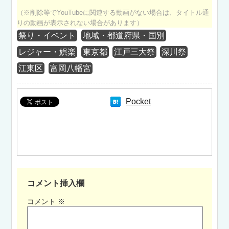
（※削除等でYouTubeに関連する動画がない場合は、タイトル通
りの動画が表示されない場合があります）
祭り・イベント
地域・都道府県・国別
レジャー・娯楽
東京都
江戸三大祭
深川祭
江東区
富岡八幡宮
Pocket
コメント挿入欄
コメント
※