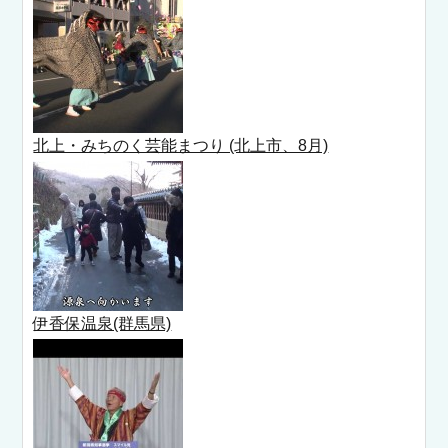
北上・みちのく芸能まつり (北上市、8月)
伊香保温泉(群馬県)