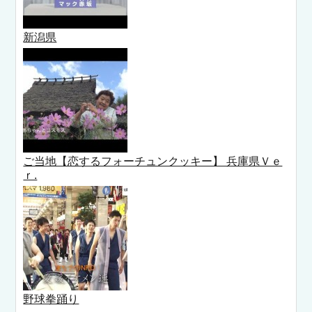
新潟県
ご当地【恋するフォーチュンクッキー】 兵庫県Ｖｅ
ｒ.
野球拳踊り