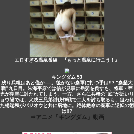
エロすぎる温泉番組 『もっと温泉に行こう！』
キングダム 53
残り兵糧はあと僅か──。後がない秦軍に打つ手は!!? “秦趙大
戦”九日目。朱海平原では信が見事に岳嬰を倒すも、将軍・亜
光が尭雲に討たれてしまう。一方、さらに兵糧の“底”が近いリ
ョウ陽では、犬戎三兄弟討伐作戦で二人を討ち取るも、狙われ
た楊端和がバジオウと共に窮地に。絶体絶命の秦軍に逆転の術
は!!?
⇒アニメ「キングダム」動画