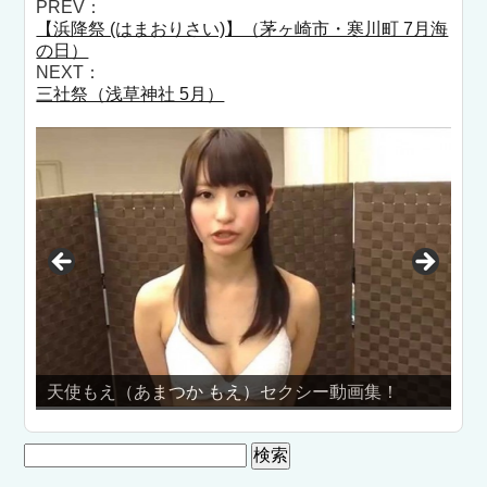
PREV：
【浜降祭 (はまおりさい)】（茅ヶ崎市・寒川町 7月海
の日）
NEXT：
三社祭（浅草神社 5月）
天使もえ（あまつか もえ）セクシー動画集！
【閲覧注
検
索: