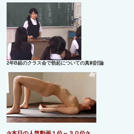
2年B組のクラス会で勃起についての真剣討論
✰本日の人気動画１位～３０位✰