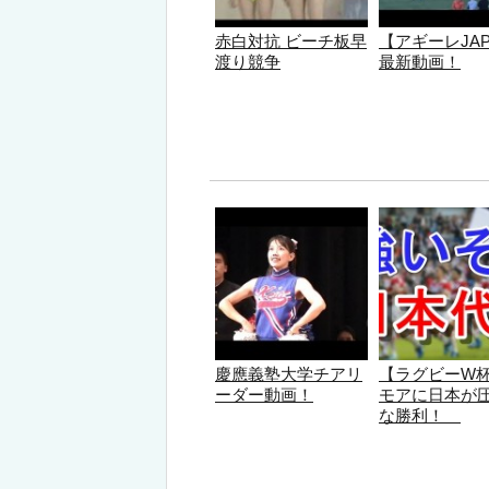
赤白対抗 ビーチ板早
【アギーレJAP
渡り競争
最新動画！
慶應義塾大学チアリ
【ラグビーW
ーダー動画！
モアに日本が
な勝利！