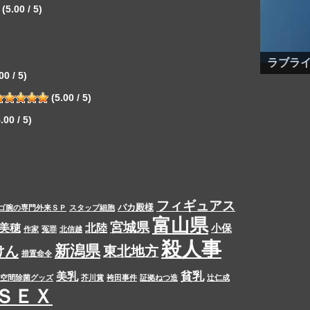
(5.00 / 5)
ラブライ
00 / 5)
(5.00 / 5)
.00 / 5)
フィギュアス
バカ殿様
ゴ腕の専門外来ＳＰ
スタップ細胞
富山県
宮城県
美穂
北陸
小保
作家
冤罪
北信越
殺人事
新潟県
けん
東北地方
措置命令
貧乳
美乳
空間除菌グッズ
芥川賞
袴田事件
証拠ねつ造
辻仁成
ＳＥＸ