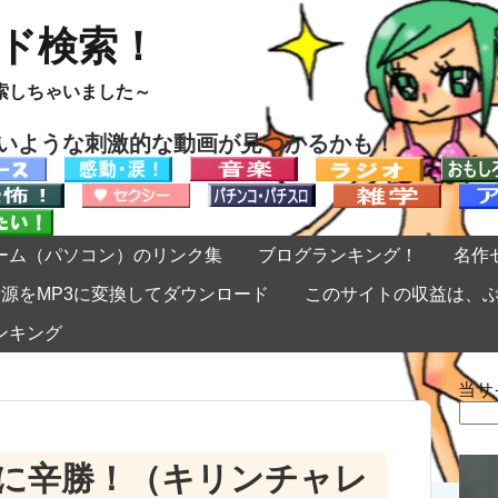
ード検索！
索しちゃいました～
ないような刺激的な動画が見つかるかも！
ーム（パソコン）のリンク集
ブログランキング！
名作
eの音源をMP3に変換してダウンロード
このサイトの収益は、
ンキング
当サ
検
索:
に辛勝！（キリンチャレ