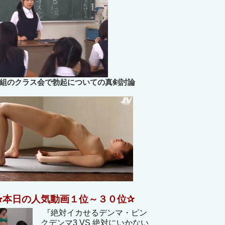
B組のクラス会で勃起についての真剣討論
✰本日の人気動画１位～３０位✰
『絶対イカせるデンマ・ピン
クデンマ3 VS 絶対にいかない