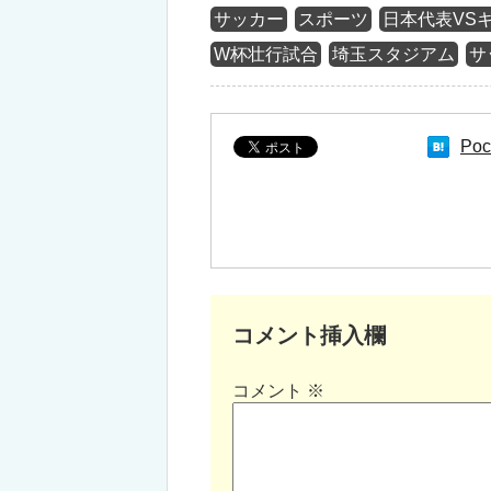
サッカー
スポーツ
日本代表VS
W杯壮行試合
埼玉スタジアム
サ
Poc
コメント挿入欄
コメント
※