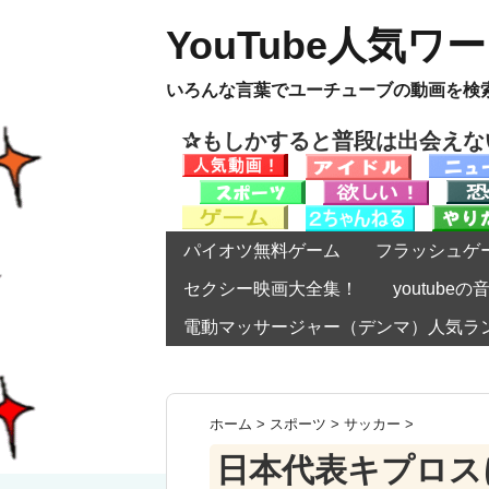
YouTube人気ワ
いろんな言葉でユーチューブの動画を検
✰もしかすると普段は出会え
パイオツ無料ゲーム
フラッシュゲ
セクシー映画大全集！
youtub
電動マッサージャー（デンマ）人気ラ
ホーム
>
スポーツ
>
サッカー
>
日本代表キプロス