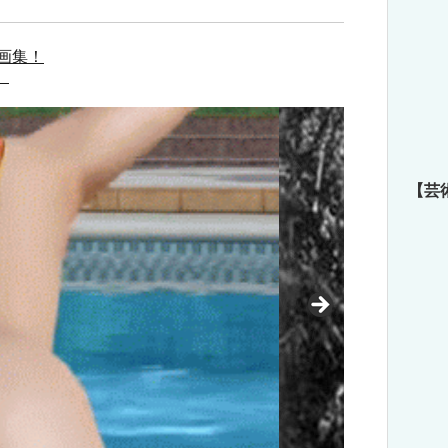
画集！
）
【芸