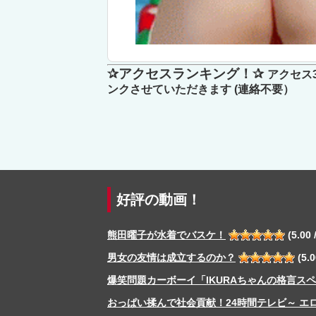
危険すぎる心霊スポット！
✰アクセスランキング！✰
アクセス
ンクさせていただきます (連絡不要）
好評の動画！
熊田曜子が水着でバスケ！
(5.00 /
男女の友情は成立するのか？
(5.0
爆笑問題カーボーイ「IKURAちゃんの格言ス
おっぱい揉んで社会貢献！24時間テレビ～ エ