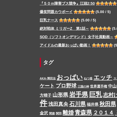
『５０ｍ障害ブス競争』江頭2:50
爆笑問題カウボーイ
(5.00 / 5)
巨乳ナース
(5.00 / 5)
絶対戦体 ミリガーZ 第1話～
(5.
SOD（ソフトオンデマンド）女子社員動画～
アイドルの最新おっぱい動画！
(5
タグ
おっぱい
エッチ
AKA-博田法
ねつ造
ス
プロ野球
ケート
中山
世界選手権
三国の神
岩手県
巨乳
山形県
志村
方晴子
件
石川県
秋田県
浅田真央
福井県
青森県
離婚
２０１４
金沢
間接
関羽