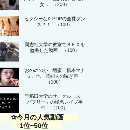
女...
（200）
セクシーなK-POPの全裸ダン
ス？！
（100）
同志社大学の教室でＳＥＸを
盗撮した動画
（100）
おのののか、壇蜜、橋本マナ
ミ、他 芸能人の喘ぎ声
（100）
早稲田大学のサークル「スー
パフリー」の極悪レイプ事
件
（100）
✰今月の人気動画
1位~50位