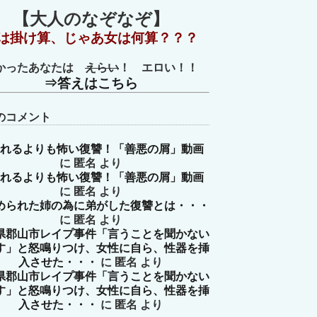
【大人のなぞなぞ】
は掛け算、じゃあ女は何算？？？
かったあなたは
えらい
！ エロい！！
⇒答えはこちら
のコメント
れるよりも怖い復讐！「善悪の屑」動画
に
匿名
より
れるよりも怖い復讐！「善悪の屑」動画
に
匿名
より
められた姉の為に弟がした復讐とは・・・
に
匿名
より
県郡山市レイプ事件「言うことを聞かない
す」と怒鳴りつけ、女性に自ら、性器を挿
入させた・・・
に
匿名
より
県郡山市レイプ事件「言うことを聞かない
す」と怒鳴りつけ、女性に自ら、性器を挿
入させた・・・
に
匿名
より