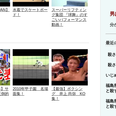
ゴ
リ
AN】
水着でスケートボー
スーパーリフティン
男
ー
ド！
グ集団 『球舞』のす
ごいパフォーマンス
動画！
分
最近
殺さ
殺さ
いじ
福島
杯】サ
2010年甲子園 名場
【最強】ボクシン
と殺
圧倒的
面集！
グ 井上 尚弥 KO
集！
福島
と殺