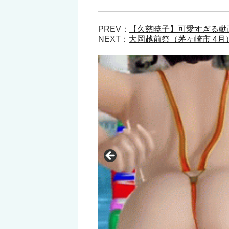
PREV：
【久慈暁子】可愛すぎる動
NEXT：
大岡越前祭（茅ヶ崎市 4月