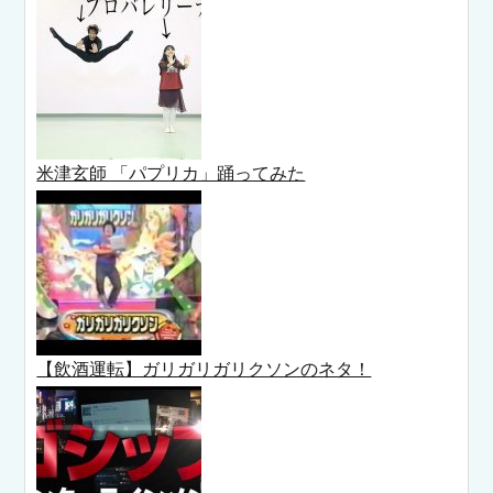
米津玄師 「パプリカ」踊ってみた
【飲酒運転】ガリガリガリクソンのネタ！