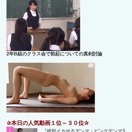
2年B組のクラス会で勃起についての真剣討論
✰本日の人気動画１位～３０位✰
『絶対イカせるデンマ・ピンクデンマ3