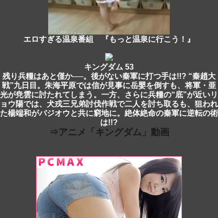
エロすぎる温泉番組 『もっと温泉に行こう！』
キングダム 53
残り兵糧はあと僅か──。後がない秦軍に打つ手は!!? “秦趙大
戦”九日目。朱海平原では信が見事に岳嬰を倒すも、将軍・亜
光が尭雲に討たれてしまう。一方、さらに兵糧の“底”が近いリ
ョウ陽では、犬戎三兄弟討伐作戦で二人を討ち取るも、狙われ
た楊端和がバジオウと共に窮地に。絶体絶命の秦軍に逆転の術
は!!?
⇒アニメ「キングダム」動画