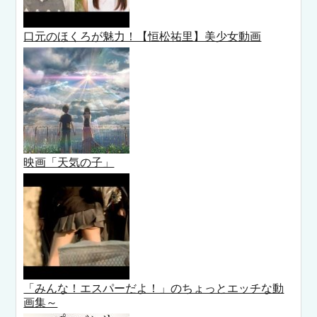
口元のほくろが魅力！【恒松祐里】美少女動画
映画「天気の子」
「みんな！エスパーだよ！」のちょっとエッチな動
画集～