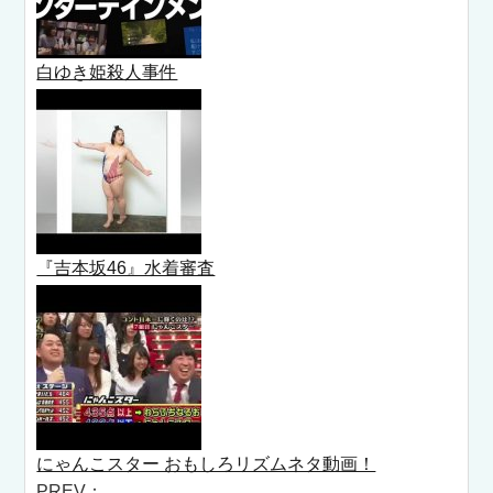
白ゆき姫殺人事件
『吉本坂46』水着審査
にゃんこスター おもしろリズムネタ動画！
PREV：