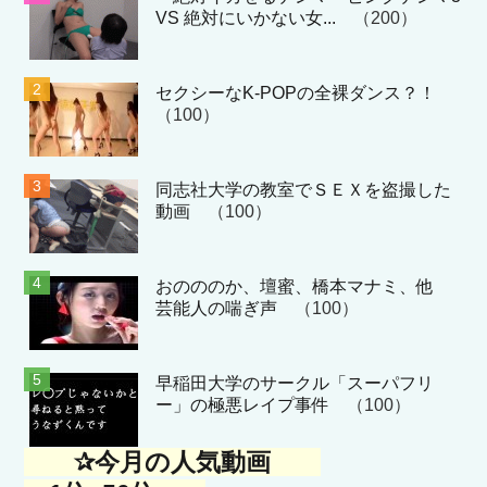
VS 絶対にいかない女...
（200）
セクシーなK-POPの全裸ダンス？！
（100）
同志社大学の教室でＳＥＸを盗撮した
動画
（100）
おのののか、壇蜜、橋本マナミ、他
芸能人の喘ぎ声
（100）
早稲田大学のサークル「スーパフリ
ー」の極悪レイプ事件
（100）
✰今月の人気動画