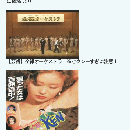
に
匿名
より
【芸術】全裸オーケストラ ※セクシーすぎに注意！