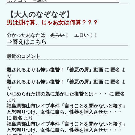
テ
ゴ
【大人のなぞなぞ】
リ
男は掛け算、じゃあ女は何算？？？
ー
分かったあなたは
えらい
！ エロい！！
⇒答えはこちら
最近のコメント
殺されるよりも怖い復讐！「善悪の屑」動画
に
匿名
よ
り
殺されるよりも怖い復讐！「善悪の屑」動画
に
匿名
よ
り
いじめられた姉の為に弟がした復讐とは・・・
に
匿名
より
福島県郡山市レイプ事件「言うことを聞かないと殺す」
と怒鳴りつけ、女性に自ら、性器を挿入させた・・・
に
匿名
より
福島県郡山市レイプ事件「言うことを聞かないと殺す」
と怒鳴りつけ、女性に自ら、性器を挿入させた・・・