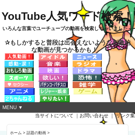
YouTube人気ワード検索！
いろんな言葉でユーチューブの動画を検索しちゃいました～
✰もしかすると普段は出会えないような刺激的
な動画が見つかるかも！
MENU ▼
当サイトについて
｜
お問い合わせ
｜
リンク集
ホーム
>
話題の動画
>