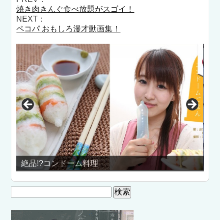
焼き肉きんぐ食べ放題がスゴイ！
NEXT：
ペコパ おもしろ漫才動画集！
AV男優しみけん
検
索: