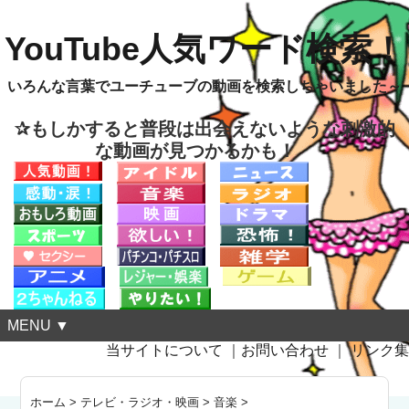
YouTube人気ワード検索！
いろんな言葉でユーチューブの動画を検索しちゃいました～
✰もしかすると普段は出会えないような刺激的
な動画が見つかるかも！
MENU ▼
当サイトについて
｜
お問い合わせ
｜
リンク集
ホーム
>
テレビ・ラジオ・映画
>
音楽
>