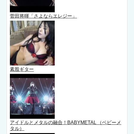
菅田将暉「さよならエレジー」
素股ギター
アイドルとメタルの融合！BABYMETAL （ベビーメ
タル）