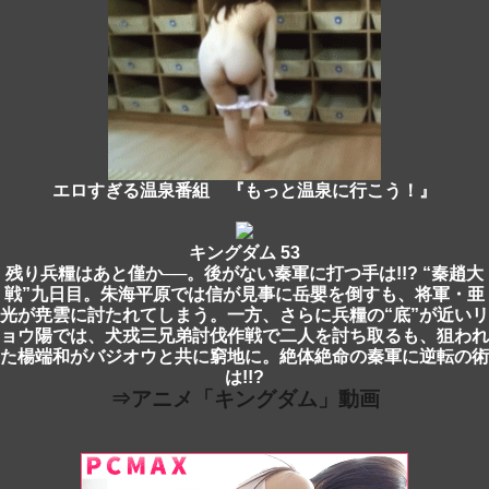
エロすぎる温泉番組 『もっと温泉に行こう！』
キングダム 53
残り兵糧はあと僅か──。後がない秦軍に打つ手は!!? “秦趙大
戦”九日目。朱海平原では信が見事に岳嬰を倒すも、将軍・亜
光が尭雲に討たれてしまう。一方、さらに兵糧の“底”が近いリ
ョウ陽では、犬戎三兄弟討伐作戦で二人を討ち取るも、狙われ
た楊端和がバジオウと共に窮地に。絶体絶命の秦軍に逆転の術
は!!?
⇒アニメ「キングダム」動画