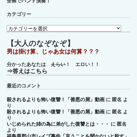
全裸でバンド演奏！
カテゴリー
カ
テ
ゴ
【大人のなぞなぞ】
リ
男は掛け算、じゃあ女は何算？？？
ー
分かったあなたは
えらい
！ エロい！！
⇒答えはこちら
最近のコメント
殺されるよりも怖い復讐！「善悪の屑」動画
に
匿名
よ
り
殺されるよりも怖い復讐！「善悪の屑」動画
に
匿名
よ
り
いじめられた姉の為に弟がした復讐とは・・・
に
匿名
より
福島県郡山市レイプ事件「言うことを聞かないと殺す」