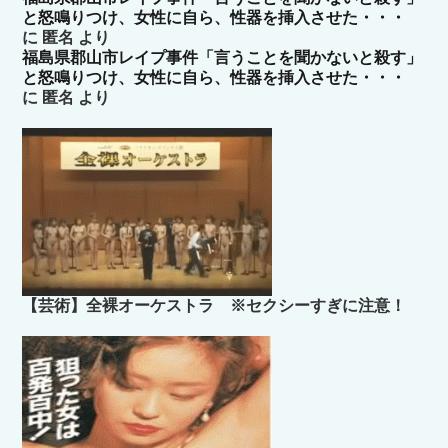
と怒鳴りつけ、女性に自ら、性器を挿入させた・・・
に
匿名
より
福島県郡山市レイプ事件「言うことを聞かないと殺す」
と怒鳴りつけ、女性に自ら、性器を挿入させた・・・
に
匿名
より
【芸術】全裸オーケストラ ※セクシーすぎに注意！