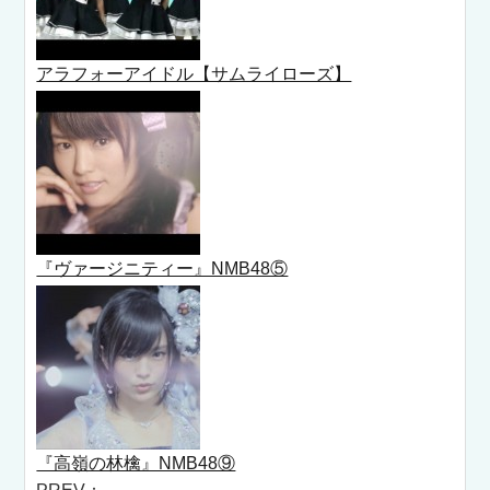
アラフォーアイドル【サムライローズ】
『ヴァージニティー』NMB48⑤
『高嶺の林檎』NMB48⑨