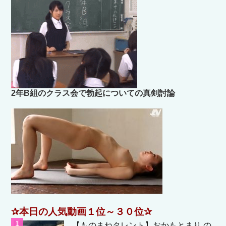
2年B組のクラス会で勃起についての真剣討論
✰本日の人気動画１位～３０位✰
【ものまねタレント】おかもとまり の