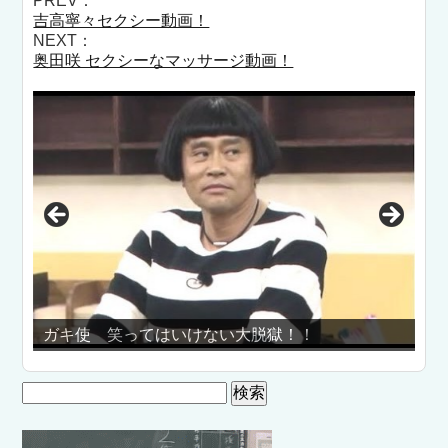
PREV：
吉高寧々セクシー動画！
NEXT：
奥田咲 セクシーなマッサージ動画！
けない大脱獄！！
中村静香 プルプルＦカップ
検
索: