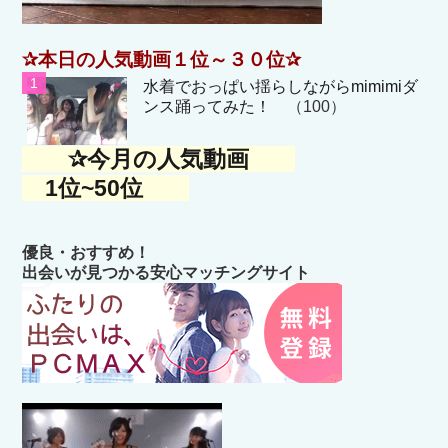
✰本日の人気動画１位～３０位✰
水着でおっぱい揺らしながらmimimiダ
ンス踊ってみた！
（100）
✰今月の人気動画
1位~50位
優良・おすすめ！
出会いが見つかる安心マッチングサイト