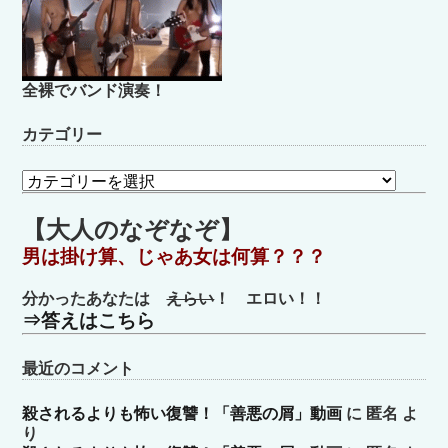
全裸でバンド演奏！
カテゴリー
カ
テ
ゴ
【大人のなぞなぞ】
リ
男は掛け算、じゃあ女は何算？？？
ー
分かったあなたは
えらい
！ エロい！！
⇒答えはこちら
最近のコメント
殺されるよりも怖い復讐！「善悪の屑」動画
に
匿名
よ
り