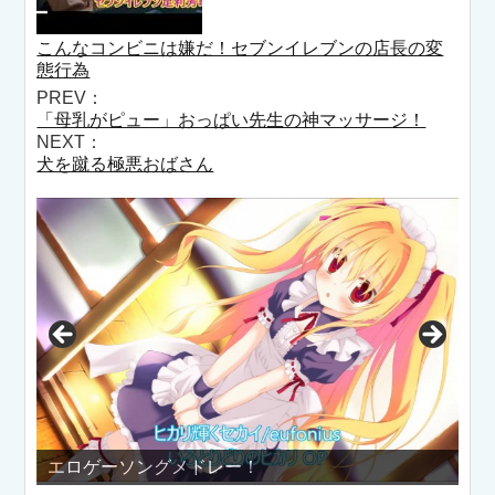
こんなコンビニは嫌だ！セブンイレブンの店長の変
態行為
PREV：
「母乳がピュー」おっぱい先生の神マッサージ！
NEXT：
犬を蹴る極悪おばさん
ロゲーソングメドレー！
美女が突然