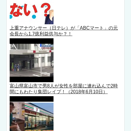
上重アナウンサー（日テレ）が「­ABCマート」の元
会長から1.7億利益供与か？！
富山県富山市で男8人が女性を部屋に連れ込んで2時
間にもわたり集団レイプ！（2018年6月10日）