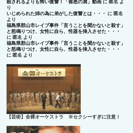
殺されるよりも怖い復讐！「善悪の屑」動画
に
匿名
よ
り
いじめられた姉の為に弟がした復讐とは・・・
に
匿名
より
福島県郡山市レイプ事件「言うことを聞かないと殺す」
と怒鳴りつけ、女性に自ら、性器を挿入させた・・・
に
匿名
より
福島県郡山市レイプ事件「言うことを聞かないと殺す」
と怒鳴りつけ、女性に自ら、性器を挿入させた・・・
に
匿名
より
【芸術】全裸オーケストラ ※セクシーすぎに注意！