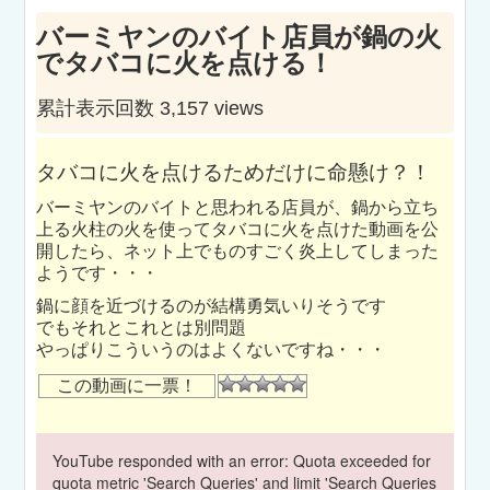
バーミヤンのバイト店員が鍋の火
でタバコに火を点ける！
累計表示回数 3,157 views
タバコに火を点けるためだけに命懸け？！
バーミヤンのバイトと思われる店員が、鍋から立ち
上る火柱の火を使ってタバコに火を点けた動画を公
開したら、ネット上でものすごく炎上してしまった
ようです・・・
鍋に顔を近づけるのが結構勇気いりそうです
でもそれとこれとは別問題
やっぱりこういうのはよくないですね・・・
この動画に一票！
YouTube responded with an error: Quota exceeded for
quota metric 'Search Queries' and limit 'Search Queries