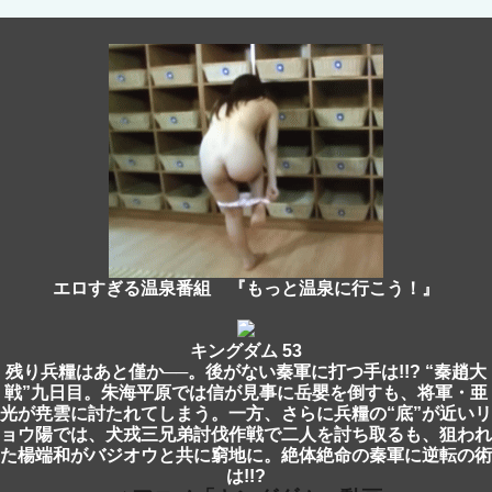
エロすぎる温泉番組 『もっと温泉に行こう！』
キングダム 53
残り兵糧はあと僅か──。後がない秦軍に打つ手は!!? “秦趙大
戦”九日目。朱海平原では信が見事に岳嬰を倒すも、将軍・亜
光が尭雲に討たれてしまう。一方、さらに兵糧の“底”が近いリ
ョウ陽では、犬戎三兄弟討伐作戦で二人を討ち取るも、狙われ
た楊端和がバジオウと共に窮地に。絶体絶命の秦軍に逆転の術
は!!?