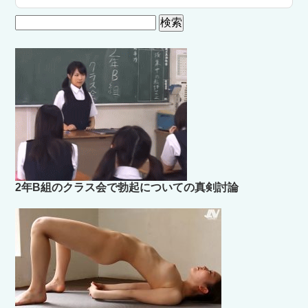
検
索:
2年B組のクラス会で勃起についての真剣討論