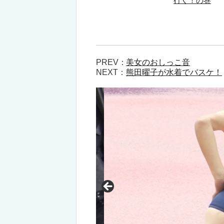
行く！の巻
PREV：
美女のおしっこ音
NEXT：
熊田曜子が水着でバスケ！