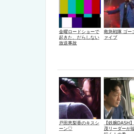
金曜ロードショーで
救急戦隊 ゴー
起きた、だらしない
ァイブ
放送事故
戸田恵梨香のキスシ
【鉄腕DASH
ーン♡
茂リーダーが