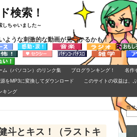
ード検索！
索しちゃいました～
ないような刺激的な動画が見つかるかも！
ーム（パソコン）のリンク集
ブログランキング！
名作
eの音源をMP3に変換してダウンロード
このサイトの収益は、
ンキング
当サ
検
索:
健斗とキス！（ラストキ