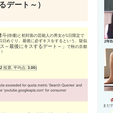
るデート～）
健斗
(俳優)と初対面の芸能人の男女が1日限定で
1日めぐり、最後に必ずキスをするという、疑似
2年
ス～最後にキスするデート～」
で秋の京都
！
2
投票, 平均点:
3.00
)
ta exceeded for quota metric 'Search Queries' and
vice 'youtube.googleapis.com' for consumer
まだ