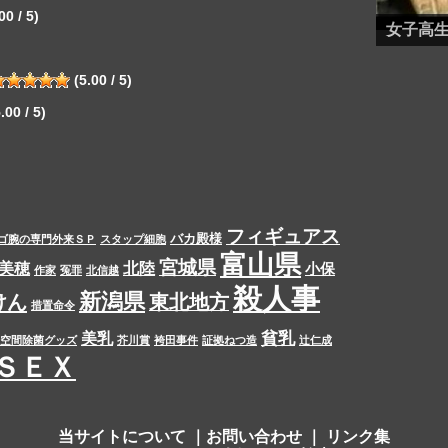
00 / 5)
女子高
西内まり
(5.00 / 5)
.00 / 5)
フィギュアス
バカ殿様
ゴ腕の専門外来ＳＰ
スタップ細胞
富山県
宮城県
美穂
北陸
小保
作家
冤罪
北信越
殺人事
新潟県
けん
東北地方
措置命令
貧乳
美乳
空間除菌グッズ
芥川賞
袴田事件
証拠ねつ造
辻仁成
ＳＥＸ
当サイトについて
｜
お問い合わせ
｜
リンク集