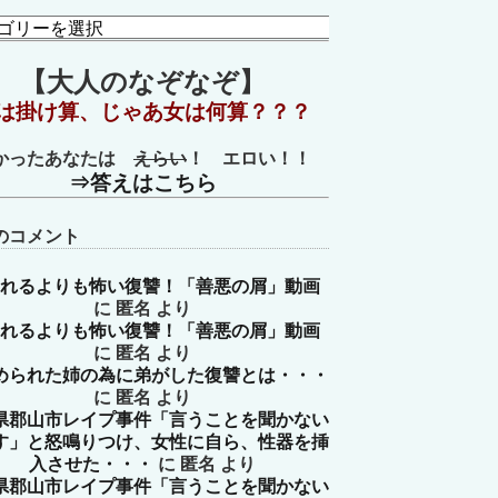
【大人のなぞなぞ】
は掛け算、じゃあ女は何算？？？
かったあなたは
えらい
！ エロい！！
⇒答えはこちら
のコメント
れるよりも怖い復讐！「善悪の屑」動画
に
匿名
より
れるよりも怖い復讐！「善悪の屑」動画
に
匿名
より
められた姉の為に弟がした復讐とは・・・
に
匿名
より
県郡山市レイプ事件「言うことを聞かない
す」と怒鳴りつけ、女性に自ら、性器を挿
入させた・・・
に
匿名
より
県郡山市レイプ事件「言うことを聞かない