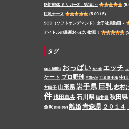
絶対戦体 ミリガーZ 第1話～
(5.
巨乳ナース
(5.00 / 5)
SOD（ソフトオンデマンド）女子社員動画～
アイドルの最新おっぱい動画！
(5
タグ
おっぱい
エッチ
AKA-博田法
ねつ造
ス
プロ野球
ケート
中山
世界選手権
三国の神
岩手県
巨乳
山形県
志村
方晴子
件
石川県
秋田県
浅田真央
福井県
青森県
離婚
２０１４
金沢
間接
関羽