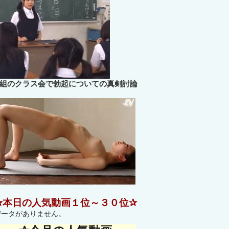
B組のクラス会で勃起についての真剣討論
✰本日の人気動画１位～３０位✰
データがありません。