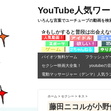
YouTube人気ワ
いろんな言葉でユーチューブの動画を検
✰もしかすると普段は出会え
パイオツ無料ゲーム
フラッシュゲ
セクシー映画大全集！
youtub
電動マッサージャー（デンマ）人気ラ
ホーム
>
セクシー
>
キス
>
藤田ニコルが小野