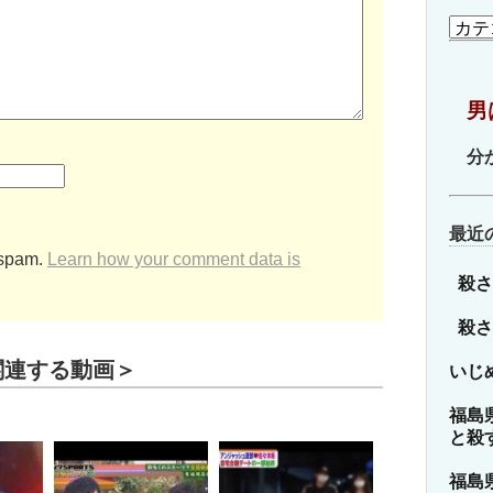
カ
テ
ゴ
リ
男
ー
分
最近
 spam.
Learn how your comment data is
殺さ
殺さ
関連する動画＞
いじ
福島
と殺
福島