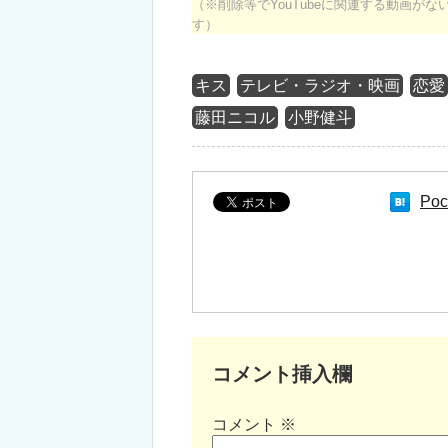
（※削除等でYouTubeに関連する動画が
す）
キス
テレビ・ラジオ・映画
恋愛
藤田ニコル
小野健斗
Poc
コメント挿入欄
コメント
※