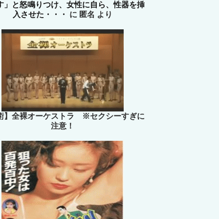
す」と怒鳴りつけ、女性に自ら、性器を挿
入させた・・・
に
匿名
より
術】全裸オーケストラ ※セクシーすぎに
注意！