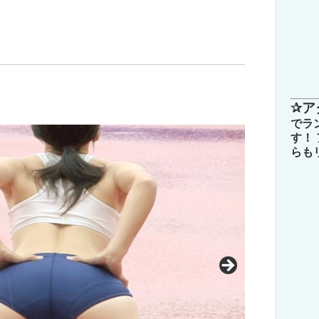
✰ア
でラ
す！
らも