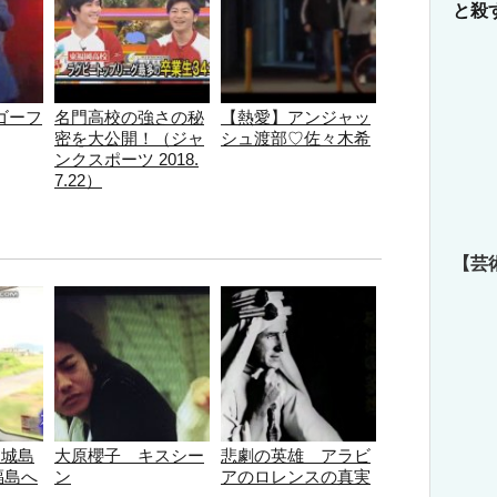
と殺
ゴーフ
名門高校の強さの秘
【熱愛】アンジャッ
密を大公開！（ジャ
シュ渡部♡佐々木希
ンクスポーツ 2018.
7.22）
【芸
】城島
大原櫻子 キスシー
悲劇の英雄 アラビ
福島へ
ン
アのロレンスの真実