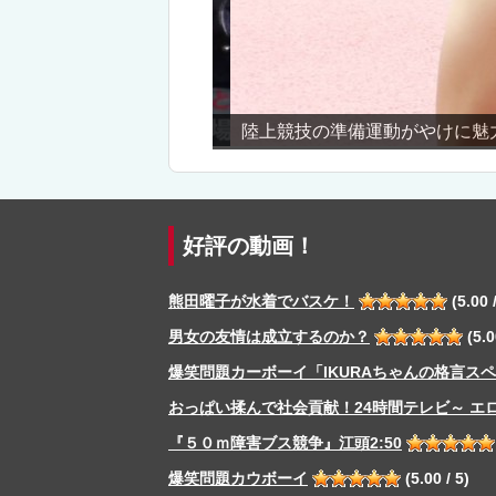
陸上競技の準備運動がやけに魅力
好評の動画！
熊田曜子が水着でバスケ！
(5.00 /
男女の友情は成立するのか？
(5.0
爆笑問題カーボーイ「IKURAちゃんの格言ス
おっぱい揉んで社会貢献！24時間テレビ～ エ
『５０ｍ障害ブス競争』江頭2:50
爆笑問題カウボーイ
(5.00 / 5)