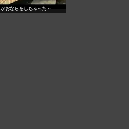
生がおならをしちゃった～
や お宝動画！