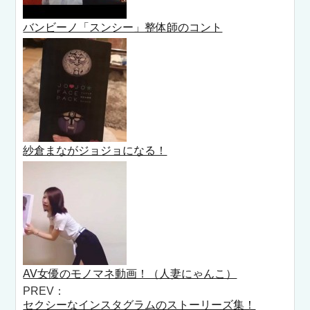
バンビーノ「スンシー」整体師のコント
紗倉まながジョジョになる！
AV女優のモノマネ動画！（人妻にゃんこ）
PREV：
セクシーなインスタグラムのストーリーズ集！