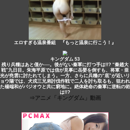
エロすぎる温泉番組 『もっと温泉に行こう！』
キングダム 53
残り兵糧はあと僅か──。後がない秦軍に打つ手は!!? “秦趙大
戦”九日目。朱海平原では信が見事に岳嬰を倒すも、将軍・亜
光が尭雲に討たれてしまう。一方、さらに兵糧の“底”が近いリ
ョウ陽では、犬戎三兄弟討伐作戦で二人を討ち取るも、狙われ
た楊端和がバジオウと共に窮地に。絶体絶命の秦軍に逆転の術
は!!?
⇒アニメ「キングダム」動画