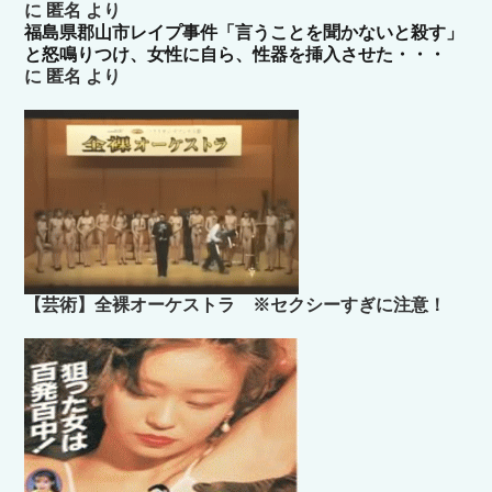
に
匿名
より
福島県郡山市レイプ事件「言うことを聞かないと殺す」
と怒鳴りつけ、女性に自ら、性器を挿入させた・・・
に
匿名
より
【芸術】全裸オーケストラ ※セクシーすぎに注意！