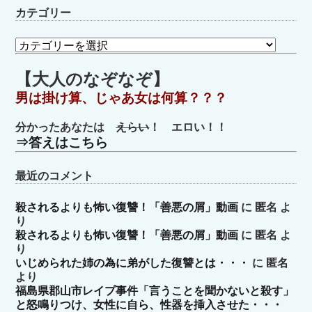
カテゴリー
カ
テ
ゴ
【大人のなぞなぞ】
リ
男は掛け算、じゃあ女は何算？？？
ー
分かったあなたは
えらい
！ エロい！！
⇒答えはこちら
最近のコメント
殺されるよりも怖い復讐！「善悪の屑」動画
に
匿名
よ
り
殺されるよりも怖い復讐！「善悪の屑」動画
に
匿名
よ
り
いじめられた姉の為に弟がした復讐とは・・・
に
匿名
より
福島県郡山市レイプ事件「言うことを聞かないと殺す」
と怒鳴りつけ、女性に自ら、性器を挿入させた・・・