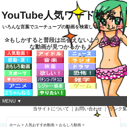
YouTube人気ワード検索！
いろんな言葉でユーチューブの動画を検索しちゃいました～
✰もしかすると普段は出会えないような刺激的
な動画が見つかるかも！
MENU ▼
当サイトについて
｜
お問い合わせ
｜
リンク集
ホーム
>
人気おすすめ動画
>
おもしろ動画
>