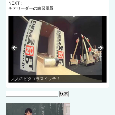
NEXT：
チアリーダーの練習風景
人のピタゴラスイッチ！
カラオケ最
検
索: