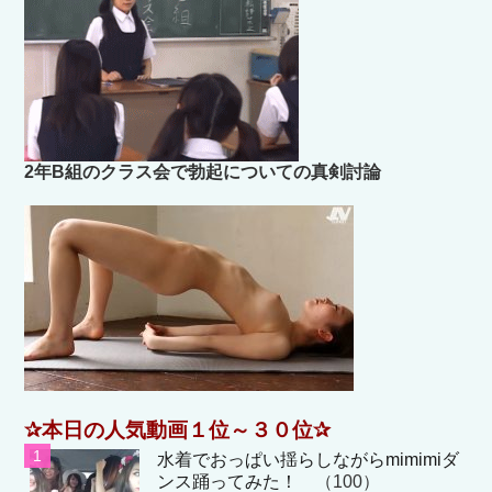
2年B組のクラス会で勃起についての真剣討論
✰本日の人気動画１位～３０位✰
水着でおっぱい揺らしながらmimimiダ
ンス踊ってみた！
（100）