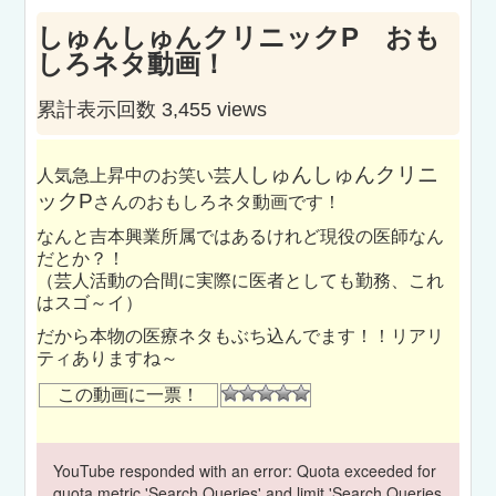
しゅんしゅんクリニックP おも
しろネタ動画！
累計表示回数 3,455 views
しゅんしゅんクリニ
人気急上昇中のお笑い芸人
ックP
さんのおもしろネタ動画です！
なんと吉本興業所属ではあるけれど現役の医師なん
だとか？！
（芸人活動の合間に実際に医者としても勤務、これ
はスゴ～イ）
だから本物の医療ネタもぶち込んでます！！リアリ
ティありますね～
この動画に一票！
YouTube responded with an error: Quota exceeded for
quota metric 'Search Queries' and limit 'Search Queries