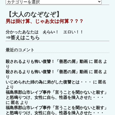
カ
テ
ゴ
【大人のなぞなぞ】
リ
男は掛け算、じゃあ女は何算？？？
ー
分かったあなたは
えらい
！ エロい！！
⇒答えはこちら
最近のコメント
殺されるよりも怖い復讐！「善悪の屑」動画
に
匿名
よ
り
殺されるよりも怖い復讐！「善悪の屑」動画
に
匿名
よ
り
いじめられた姉の為に弟がした復讐とは・・・
に
匿名
より
福島県郡山市レイプ事件「言うことを聞かないと殺す」
と怒鳴りつけ、女性に自ら、性器を挿入させた・・・
に
匿名
より
福島県郡山市レイプ事件「言うことを聞かないと殺す」
と怒鳴りつけ、女性に自ら、性器を挿入させた・・・