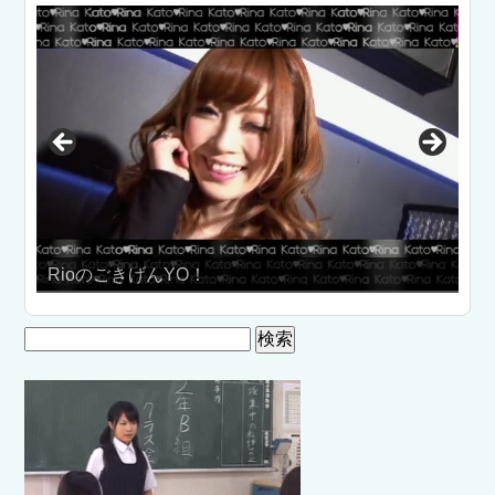
RioのごきげんYO！
B
検
索: