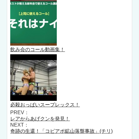
飲み会のコール動画集！
必殺おっぱいスープレックス！
PREV：
レアからあげクンを発見！
NEXT：
奇跡の生還！「コピアポ鉱山落盤事故」(チリ)