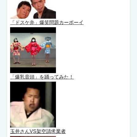
「ドスケ弁」爆笑問題カーボーイ
「爆乳音頭」を踊ってみた！
玉井さんVS架空請求業者