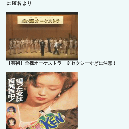
に
匿名
より
【芸術】全裸オーケストラ ※セクシーすぎに注意！