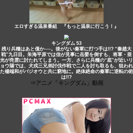
エロすぎる温泉番組 『もっと温泉に行こう！』
キングダム 53
残り兵糧はあと僅か──。後がない秦軍に打つ手は!!? “秦趙大
戦”九日目。朱海平原では信が見事に岳嬰を倒すも、将軍・亜
光が尭雲に討たれてしまう。一方、さらに兵糧の“底”が近いリ
ョウ陽では、犬戎三兄弟討伐作戦で二人を討ち取るも、狙われ
た楊端和がバジオウと共に窮地に。絶体絶命の秦軍に逆転の術
は!!?
⇒アニメ「キングダム」動画