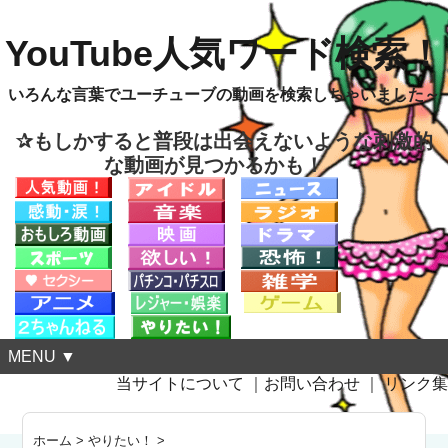
YouTube人気ワード検索！
いろんな言葉でユーチューブの動画を検索しちゃいました～
✰もしかすると普段は出会えないような刺激的
な動画が見つかるかも！
MENU ▼
当サイトについて
｜
お問い合わせ
｜
リンク集
ホーム
>
やりたい！
>