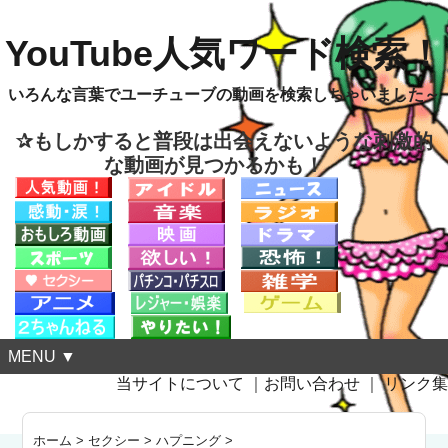
YouTube人気ワード検索！
いろんな言葉でユーチューブの動画を検索しちゃいました～
✰もしかすると普段は出会えないような刺激的
な動画が見つかるかも！
MENU ▼
当サイトについて
｜
お問い合わせ
｜
リンク集
ホーム
>
セクシー
>
ハプニング
>