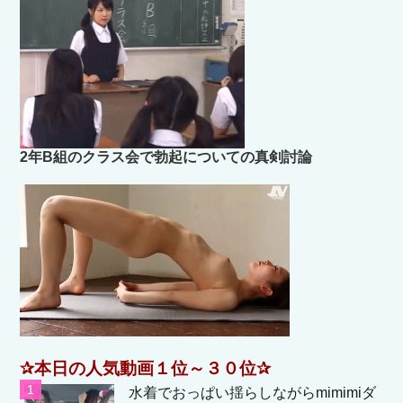
2年B組のクラス会で勃起についての真剣討論
✰本日の人気動画１位～３０位✰
水着でおっぱい揺らしながらmimimiダ