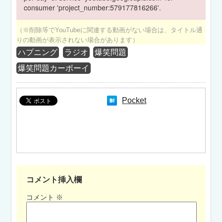
consumer 'project_number:579177816266'.
（※削除等でYouTubeに関連する動画がない場合は、タイトル通
りの動画が表示されない場合があります）
ハプニング
ラジオ
爆笑問題
爆笑問題カーボーイ
Pocket
コメント挿入欄
コメント
※