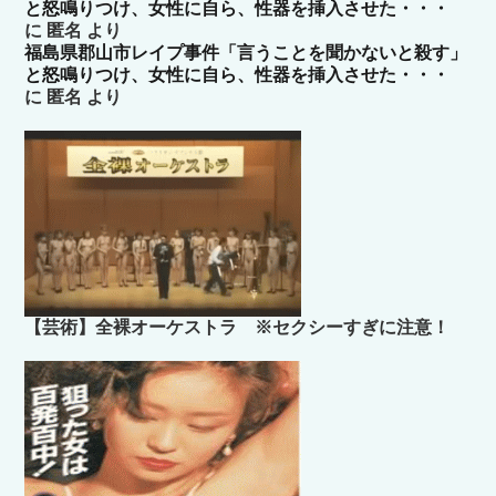
と怒鳴りつけ、女性に自ら、性器を挿入させた・・・
に
匿名
より
福島県郡山市レイプ事件「言うことを聞かないと殺す」
と怒鳴りつけ、女性に自ら、性器を挿入させた・・・
に
匿名
より
【芸術】全裸オーケストラ ※セクシーすぎに注意！