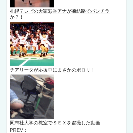
札幌テレビの大家彩香アナが凍結路でパンチラ
か？！
チアリーダが応援中にまさかのポロリ！
同志社大学の教室でＳＥＸを盗撮した動画
PREV：