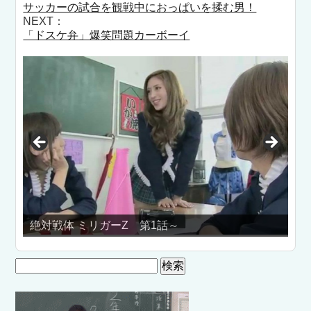
サッカーの試合を観戦中におっぱいを揉む男！
NEXT：
「ドスケ弁」爆笑問題カーボーイ
戦体 ミリガーZ 第1話～
全裸で豚と一
検
索: