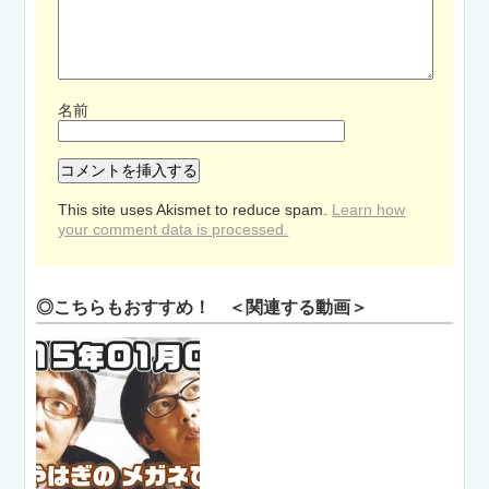
名前
This site uses Akismet to reduce spam.
Learn how
your comment data is processed.
◎こちらもおすすめ！ ＜関連する動画＞