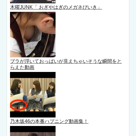
木曜JUNK「 おぎやはぎのメガネびいき」
ブラが浮いておっぱいが見えちゃいそうな瞬間をと
らえた動画
乃木坂46の本番ハプニング動画集！