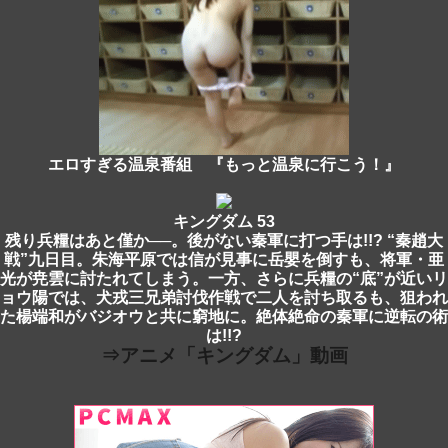
エロすぎる温泉番組 『もっと温泉に行こう！』
キングダム 53
残り兵糧はあと僅か──。後がない秦軍に打つ手は!!? “秦趙大
戦”九日目。朱海平原では信が見事に岳嬰を倒すも、将軍・亜
光が尭雲に討たれてしまう。一方、さらに兵糧の“底”が近いリ
ョウ陽では、犬戎三兄弟討伐作戦で二人を討ち取るも、狙われ
た楊端和がバジオウと共に窮地に。絶体絶命の秦軍に逆転の術
は!!?
⇒アニメ「キングダム」動画