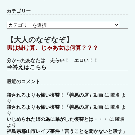
カテゴリー
カ
テ
ゴ
【大人のなぞなぞ】
リ
男は掛け算、じゃあ女は何算？？？
ー
分かったあなたは
えらい
！ エロい！！
⇒答えはこちら
最近のコメント
殺されるよりも怖い復讐！「善悪の屑」動画
に
匿名
よ
り
殺されるよりも怖い復讐！「善悪の屑」動画
に
匿名
よ
り
いじめられた姉の為に弟がした復讐とは・・・
に
匿名
より
福島県郡山市レイプ事件「言うことを聞かないと殺す」