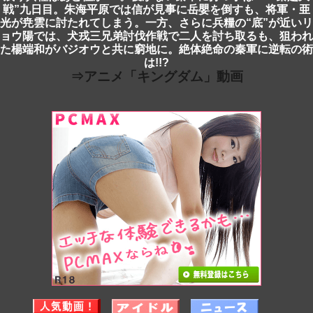
戦”九日目。朱海平原では信が見事に岳嬰を倒すも、将軍・亜
光が尭雲に討たれてしまう。一方、さらに兵糧の“底”が近いリ
ョウ陽では、犬戎三兄弟討伐作戦で二人を討ち取るも、狙われ
た楊端和がバジオウと共に窮地に。絶体絶命の秦軍に逆転の術
は!!?
⇒アニメ「キングダム」動画