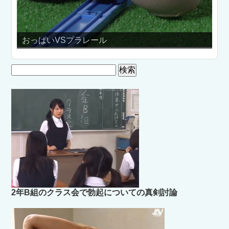
おっぱいVSプラレール
ただ
検
索:
2年B組のクラス会で勃起についての真剣討論