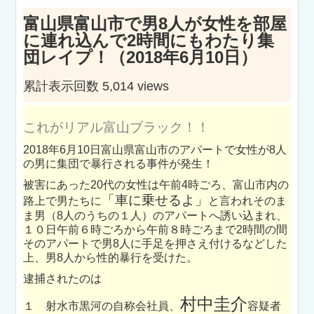
富山県富山市で男8人が女性を部屋
に連れ込んで2時間にもわたり集
団レイプ！（2018年6月10日）
累計表示回数 5,014 views
これがリアル富山ブラック！！
2018年6月10日富山県富山市のアパートで女性が8人
の男に集団で暴行される事件が発生！
被害にあった20代の女性は午前4時ごろ、富山市内の
「車に乗せるよ」
路上で男たちに
と言われそのま
ま男（8人のうちの１人）のアパートへ誘い込まれ、
１０日午前６時ごろから午前８時ごろまで2時間の間
その
アパートで男8人に手足を押さえ付けるなどした
上、男8人から性的暴行
を受けた。
逮捕されたのは
村中圭介
１ 射水市黒河の自称会社員、
容疑者