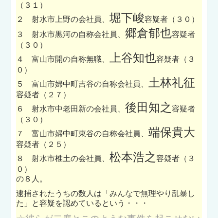
（３１）
堀下峻
２ 射水市上野の会社員、
容疑者（３０）
郷倉郁也
３ 射水市黒河の自称会社員、
容疑者
（３０）
上谷知也
４ 富山市開の自称無職、
容疑者（３
０）
土林礼征
５ 富山市婦中町吉谷の自称会社員、
容疑者（２７）
後田知之
６ 射水市中老田新の会社員、
容疑者
（３０）
端保貴大
７ 富山市婦中町東谷の自称会社員、
容疑者（２５）
松本浩之
８ 射水市椎土の会社員、
容疑者（３
０）
の８人。
逮捕されたうちの数人は
「みんなで無理やり乱暴し
た」
と容疑を認めているという・・・