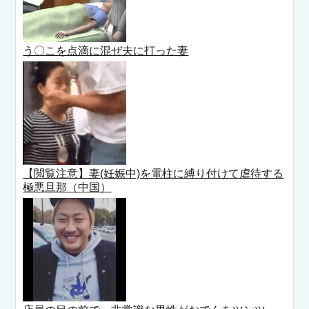
う〇こを点滴に混ぜ夫に打った妻
【閲覧注意】妻(妊娠中)を電柱に縛り付けて虐待する
極悪旦那（中国）