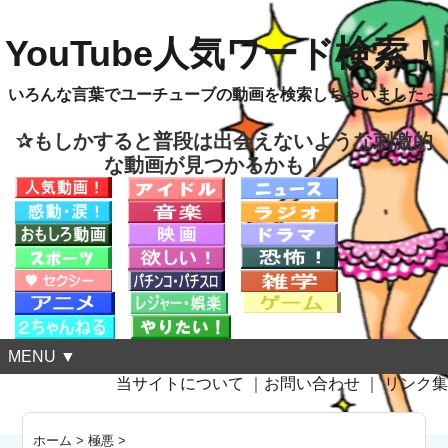
YouTube人気ワード検索！
いろんな言葉でユーチューブの動画を検索しちゃいました～
✰もしかすると普段は出会えないような刺激的
な動画が見つかるかも！
MENU ▼
当サイトについて
｜
お問い合わせ
｜
リンク集
ホーム
>
極悪
>