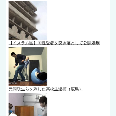
【イスラム国】同性愛者を突き落として公開処刑
元同級生らを刺した高校生逮捕（広島）