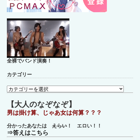
全裸でバンド演奏！
カテゴリー
カ
テ
ゴ
【大人のなぞなぞ】
リ
男は掛け算、じゃあ女は何算？？？
ー
分かったあなたは
えらい
！ エロい！！
⇒答えはこちら