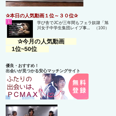
✰本日の人気動画１位～３０位✰
学び舎でJCが三年間もフェラ奴隷「旭
川女子中学生集団レイプ事...
（100）
✰今月の人気動画
1位~50位
優良・おすすめ！
出会いが見つかる安心マッチングサイト