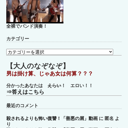
全裸でバンド演奏！
カテゴリー
カ
テ
ゴ
【大人のなぞなぞ】
リ
男は掛け算、じゃあ女は何算？？？
ー
分かったあなたは
えらい
！ エロい！！
⇒答えはこちら
最近のコメント
殺されるよりも怖い復讐！「善悪の屑」動画
に
匿名
よ
り