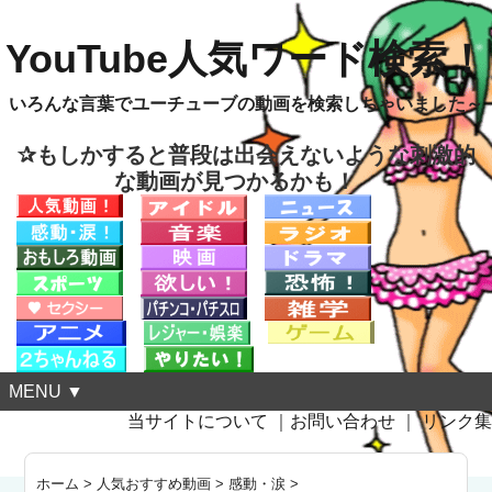
YouTube人気ワード検索！
いろんな言葉でユーチューブの動画を検索しちゃいました～
✰もしかすると普段は出会えないような刺激的
な動画が見つかるかも！
MENU ▼
当サイトについて
｜
お問い合わせ
｜
リンク集
ホーム
>
人気おすすめ動画
>
感動・涙
>