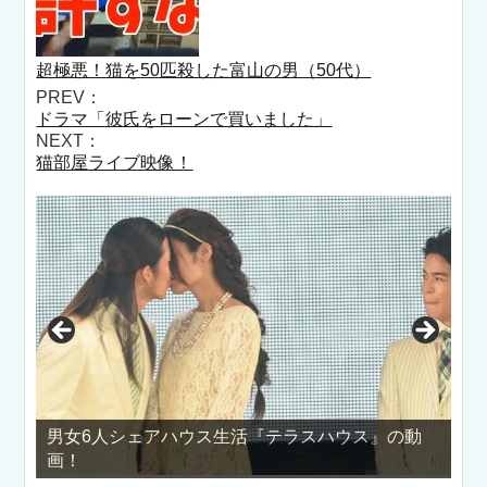
超極悪！猫を50匹殺した富山の男（50代）
PREV：
ドラマ「彼氏をローンで買いました」
NEXT：
猫部屋ライブ映像！
男女6人シェアハウス生活『テラスハウス』の動
乳はじめ
画！