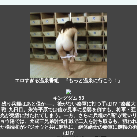
エロすぎる温泉番組 『もっと温泉に行こう！』
キングダム 53
残り兵糧はあと僅か──。後がない秦軍に打つ手は!!? “秦趙大
戦”九日目。朱海平原では信が見事に岳嬰を倒すも、将軍・亜
光が尭雲に討たれてしまう。一方、さらに兵糧の“底”が近いリ
ョウ陽では、犬戎三兄弟討伐作戦で二人を討ち取るも、狙われ
た楊端和がバジオウと共に窮地に。絶体絶命の秦軍に逆転の術
は!!?