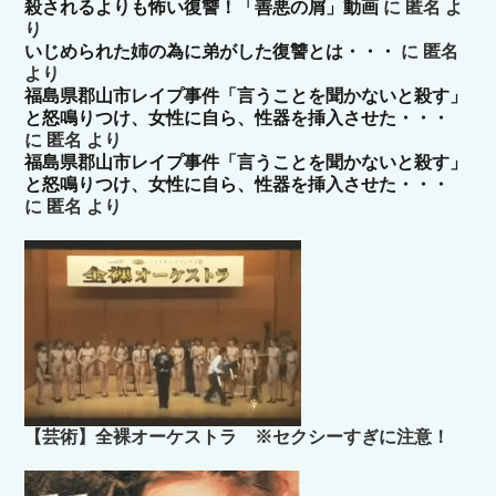
殺されるよりも怖い復讐！「善悪の屑」動画
に
匿名
よ
り
いじめられた姉の為に弟がした復讐とは・・・
に
匿名
より
福島県郡山市レイプ事件「言うことを聞かないと殺す」
と怒鳴りつけ、女性に自ら、性器を挿入させた・・・
に
匿名
より
福島県郡山市レイプ事件「言うことを聞かないと殺す」
と怒鳴りつけ、女性に自ら、性器を挿入させた・・・
に
匿名
より
【芸術】全裸オーケストラ ※セクシーすぎに注意！