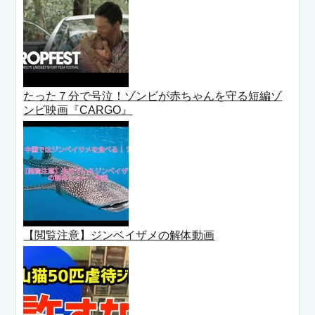
たった７分で号泣！ゾンビが赤ちゃんを守る短編ゾ
ンビ映画『CARGO』
【閲覧注意】ジンベイザメの解体動画