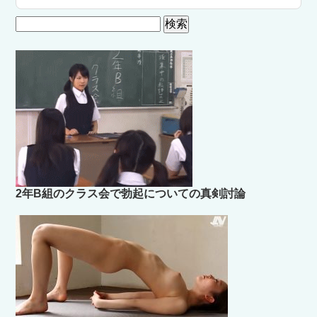
検
索:
2年B組のクラス会で勃起についての真剣討論