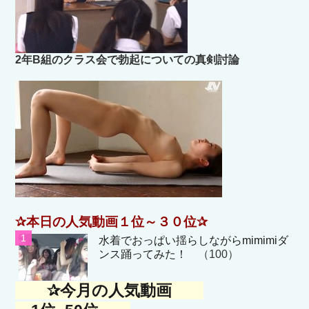
2年B組のクラス会で勃起についての真剣討論
✰本日の人気動画１位～３０位✰
水着でおっぱい揺らしながらmimimiダ
ンス踊ってみた！
（100）
✰今月の人気動画