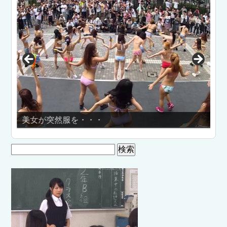
ブ
美女が突然服を・・・
乳
検
索: