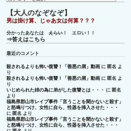
テ
ゴ
【大人のなぞなぞ】
リ
男は掛け算、じゃあ女は何算？？？
ー
分かったあなたは
えらい
！ エロい！！
⇒答えはこちら
最近のコメント
殺されるよりも怖い復讐！「善悪の屑」動画
に
匿名
よ
り
殺されるよりも怖い復讐！「善悪の屑」動画
に
匿名
よ
り
いじめられた姉の為に弟がした復讐とは・・・
に
匿名
より
福島県郡山市レイプ事件「言うことを聞かないと殺す」
と怒鳴りつけ、女性に自ら、性器を挿入させた・・・
に
匿名
より
福島県郡山市レイプ事件「言うことを聞かないと殺す」
と怒鳴りつけ、女性に自ら、性器を挿入させた・・・
に
匿名
より