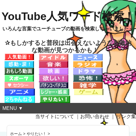
YouTube人気ワード検索！
いろんな言葉でユーチューブの動画を検索しちゃいました～
✰もしかすると普段は出会えないような刺激的
な動画が見つかるかも！
MENU ▼
当サイトについて
｜
お問い合わせ
｜
リンク集
ホーム
>
やりたい！
>