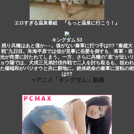
エロすぎる温泉番組 『もっと温泉に行こう！』
キングダム 53
残り兵糧はあと僅か──。後がない秦軍に打つ手は!!? “秦趙大
戦”九日目。朱海平原では信が見事に岳嬰を倒すも、将軍・亜
光が尭雲に討たれてしまう。一方、さらに兵糧の“底”が近いリ
ョウ陽では、犬戎三兄弟討伐作戦で二人を討ち取るも、狙われ
た楊端和がバジオウと共に窮地に。絶体絶命の秦軍に逆転の術
は!!?
⇒アニメ「キングダム」動画