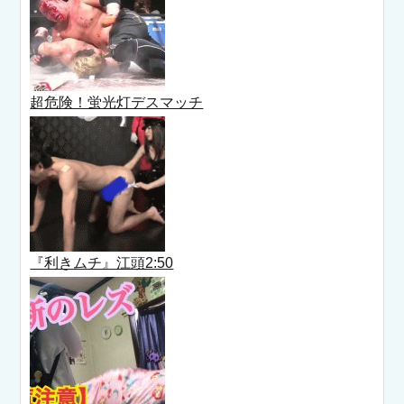
超危険！蛍光灯デスマッチ
『利きムチ』江頭2:50