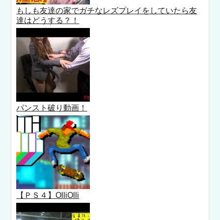
もしも友達の家でガチなレズプレイをしていたら友
達はどうする？！
パンスト破り動画！
【ＰＳ４】OlliOlli