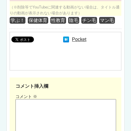
（※削除等でYouTubeに関連する動画がない場合は、タイトル通
りの動画が表示されない場合があります）
学ぶ！
保健体育
性教育
陰毛
チン毛
マン毛
Pocket
コメント挿入欄
コメント
※