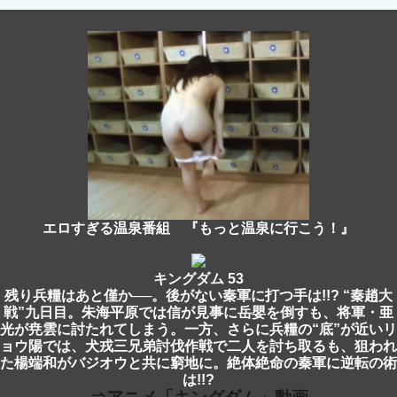
エロすぎる温泉番組 『もっと温泉に行こう！』
キングダム 53
残り兵糧はあと僅か──。後がない秦軍に打つ手は!!? “秦趙大
戦”九日目。朱海平原では信が見事に岳嬰を倒すも、将軍・亜
光が尭雲に討たれてしまう。一方、さらに兵糧の“底”が近いリ
ョウ陽では、犬戎三兄弟討伐作戦で二人を討ち取るも、狙われ
た楊端和がバジオウと共に窮地に。絶体絶命の秦軍に逆転の術
は!!?