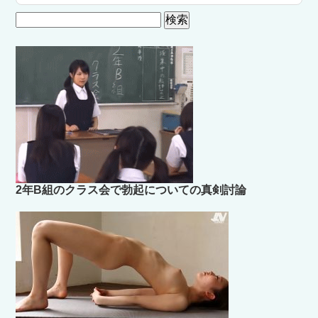
検
索:
2年B組のクラス会で勃起についての真剣討論