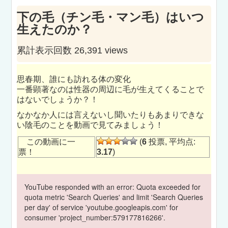
下の毛（チン毛・マン毛）はいつ
生えたのか？
累計表示回数 26,391 views
思春期、誰にも訪れる体の変化
一番顕著なのは性器の周辺に毛が生えてくることで
はないでしょうか？！
なかなか人には言えないし聞いたりもあまりできな
い陰毛のことを動画で見てみましょう！
この動画に一
(
6
投票, 平均点:
票！
3.17
)
YouTube responded with an error: Quota exceeded for
quota metric 'Search Queries' and limit 'Search Queries
per day' of service 'youtube.googleapis.com' for
consumer 'project_number:579177816266'.