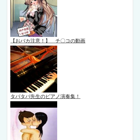
【おバカ注意！】 チ〇コの動画
タバタバ先生のピアノ演奏集！