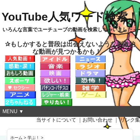
YouTube人気ワード検索！
いろんな言葉でユーチューブの動画を検索しちゃいました～
✰もしかすると普段は出会えないような刺激的
な動画が見つかるかも！
MENU ▼
当サイトについて
｜
お問い合わせ
｜
リンク集
ホーム
>
学ぶ！
>