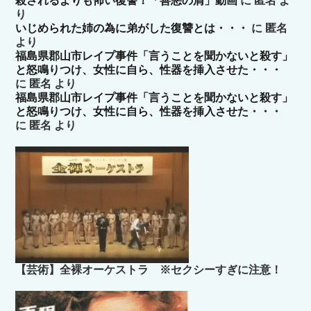
殺されるよりも怖い復讐！「善悪の屑」動画
に
匿名
よ
り
いじめられた姉の為に弟がした復讐とは・・・
に
匿名
より
福島県郡山市レイプ事件「言うことを聞かないと殺す」
と怒鳴りつけ、女性に自ら、性器を挿入させた・・・
に
匿名
より
福島県郡山市レイプ事件「言うことを聞かないと殺す」
と怒鳴りつけ、女性に自ら、性器を挿入させた・・・
に
匿名
より
【芸術】全裸オーケストラ ※セクシーすぎに注意！