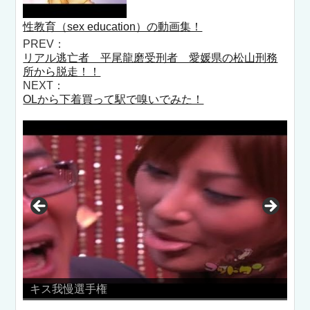
性教育（sex education）の動画集！
PREV：
リアル逃亡者 平尾龍磨受刑者 愛媛県の松山刑務
所から脱走！！
NEXT：
OLから下着買って駅で嗅いでみた！
大学生のセクシーサンバ動画