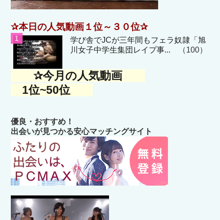
✰本日の人気動画１位～３０位✰
学び舎でJCが三年間もフェラ奴隷「旭
川女子中学生集団レイプ事...
（100）
✰今月の人気動画
1位~50位
優良・おすすめ！
出会いが見つかる安心マッチングサイト