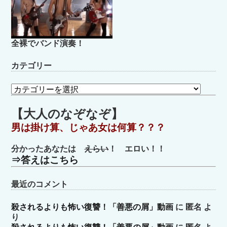
全裸でバンド演奏！
カテゴリー
カ
テ
ゴ
【大人のなぞなぞ】
リ
男は掛け算、じゃあ女は何算？？？
ー
分かったあなたは
えらい
！ エロい！！
⇒答えはこちら
最近のコメント
殺されるよりも怖い復讐！「善悪の屑」動画
に
匿名
よ
り