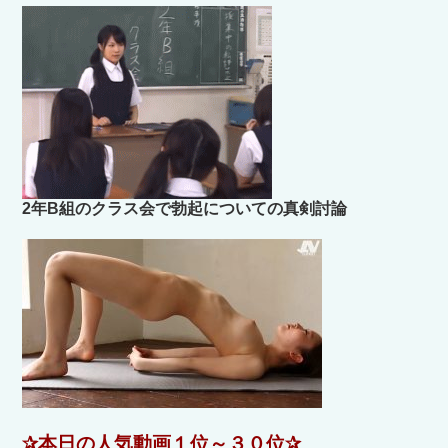
2年B組のクラス会で勃起についての真剣討論
✰本日の人気動画１位～３０位✰