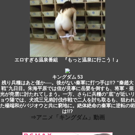
エロすぎる温泉番組 『もっと温泉に行こう！』
キングダム 53
残り兵糧はあと僅か──。後がない秦軍に打つ手は!!? “秦趙大
戦”九日目。朱海平原では信が見事に岳嬰を倒すも、将軍・亜
光が尭雲に討たれてしまう。一方、さらに兵糧の“底”が近いリ
ョウ陽では、犬戎三兄弟討伐作戦で二人を討ち取るも、狙われ
た楊端和がバジオウと共に窮地に。絶体絶命の秦軍に逆転の術
は!!?
⇒アニメ「キングダム」動画