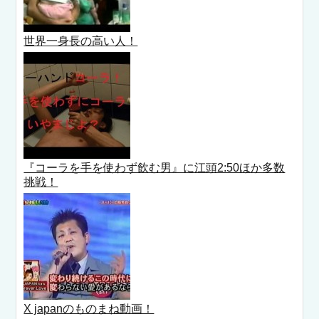
世界一身長の高い人！
『コーラを手を使わず飲む男』に江頭2:50ほか多数
挑戦！
X japanのものまね動画！