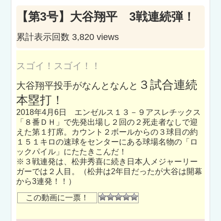
【第3号】大谷翔平 3戦連続弾！
累計表示回数 3,820 views
スゴイ！スゴイ！！
３試合連続
大谷翔平投手がなんとなんと
本塁打！
2018年4月6日 エンゼルス１３－９アスレチックス
「８番ＤＨ」で先発出場し２回の２死走者なしで迎
えた第１打席。カウント２ボールからの３球目の約
１５１キロの速球をセンターにある球場名物の「ロ
ックパイル」にたたきこんだ！
※３戦連発は、松井秀喜に続き日本人メジャーリー
ガーでは２人目。（松井は2年目だったが大谷は開幕
から3連発！！）
この動画に一票！