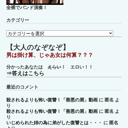
全裸でバンド演奏！
カテゴリー
カ
テ
ゴ
【大人のなぞなぞ】
リ
男は掛け算、じゃあ女は何算？？？
ー
分かったあなたは
えらい
！ エロい！！
⇒答えはこちら
最近のコメント
殺されるよりも怖い復讐！「善悪の屑」動画
に
匿名
よ
り
殺されるよりも怖い復讐！「善悪の屑」動画
に
匿名
よ
り
いじめられた姉の為に弟がした復讐とは・・・
に
匿名