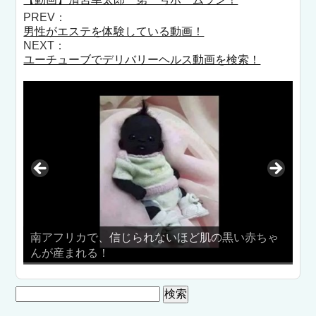
PREV：
男性がエステを体験している動画！
NEXT：
ユーチューブでデリバリーヘルス動画を検索！
で、信じられないほど肌の黒い赤ちゃ
る！
【江頭２：５０】エ
検
索: