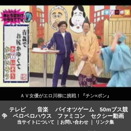
ＡＶ女優がエロ川柳に挑戦！『チン×ポン』
テレビ
音楽
パイオツゲーム
50mブス競
争
ペロペロハウス
ファミコン
セクシー動画
当サイトについて
｜
お問い合わせ
｜
リンク集