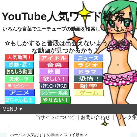
YouTube人気ワード検索！
いろんな言葉でユーチューブの動画を検索しちゃいました～
✰もしかすると普段は出会えないような刺激的
な動画が見つかるかも！
MENU ▼
当サイトについて
｜
お問い合わせ
｜
リンク集
ホーム
>
人気おすすめ動画
>
スゴイ動画
>