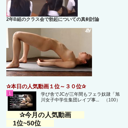
2年B組のクラス会で勃起についての真剣討論
✰本日の人気動画１位～３０位✰
学び舎でJCが三年間もフェラ奴隷「旭
川女子中学生集団レイプ事...
（100）
✰今月の人気動画
1位~50位