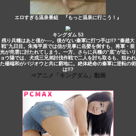
エロすぎる温泉番組 『もっと温泉に行こう！』
キングダム 53
残り兵糧はあと僅か──。後がない秦軍に打つ手は!!? “秦趙大
戦”九日目。朱海平原では信が見事に岳嬰を倒すも、将軍・亜
光が尭雲に討たれてしまう。一方、さらに兵糧の“底”が近いリ
ョウ陽では、犬戎三兄弟討伐作戦で二人を討ち取るも、狙われ
た楊端和がバジオウと共に窮地に。絶体絶命の秦軍に逆転の術
は!!?
⇒アニメ「キングダム」動画