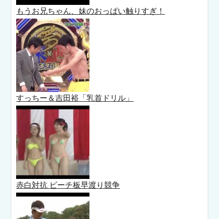
もうお兄ちゃん、妹のおっぱい触りすぎ！
すっちー＆吉田裕「乳首ドリル」
赤白対抗 ビーチ板早渡り競争