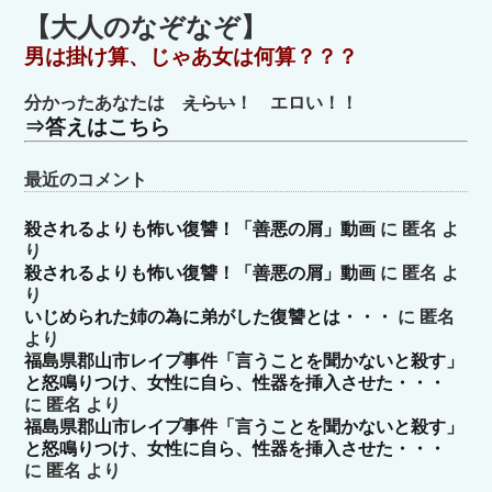
ゴ
【大人のなぞなぞ】
リ
男は掛け算、じゃあ女は何算？？？
ー
分かったあなたは
えらい
！ エロい！！
⇒答えはこちら
最近のコメント
殺されるよりも怖い復讐！「善悪の屑」動画
に
匿名
よ
り
殺されるよりも怖い復讐！「善悪の屑」動画
に
匿名
よ
り
いじめられた姉の為に弟がした復讐とは・・・
に
匿名
より
福島県郡山市レイプ事件「言うことを聞かないと殺す」
と怒鳴りつけ、女性に自ら、性器を挿入させた・・・
に
匿名
より
福島県郡山市レイプ事件「言うことを聞かないと殺す」
と怒鳴りつけ、女性に自ら、性器を挿入させた・・・
に
匿名
より