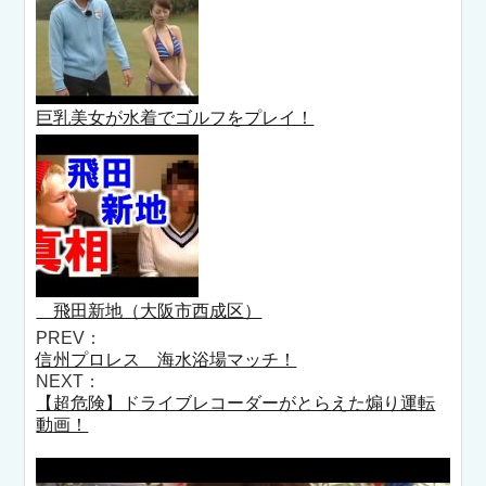
巨乳美女が水着でゴルフをプレイ！
飛田新地（大阪市西成区）
PREV：
信州プロレス 海水浴場マッチ！
NEXT：
【超危険】ドライブレコーダーがとらえた煽り運転
動画！