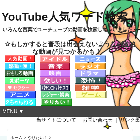
YouTube人気ワード検索！
いろんな言葉でユーチューブの動画を検索しちゃいました～
✰もしかすると普段は出会えないような刺激的
な動画が見つかるかも！
MENU ▼
当サイトについて
｜
お問い合わせ
｜
リンク集
ホーム
>
やりたい！
>