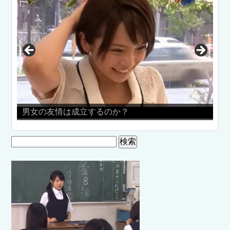
男女の友情は成立するのか？
女子プロ
検
索: