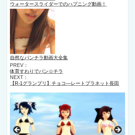
ウォータースライダーでのハプニング動画！
自然なパンチラ動画大全集
PREV：
体育すわりでパン☆チラ
NEXT：
【R-1グランプリ】チョコ―レートプラネット長田