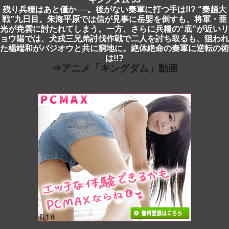
残り兵糧はあと僅か──。後がない秦軍に打つ手は!!? “秦趙大
戦”九日目。朱海平原では信が見事に岳嬰を倒すも、将軍・亜
光が尭雲に討たれてしまう。一方、さらに兵糧の“底”が近いリ
ョウ陽では、犬戎三兄弟討伐作戦で二人を討ち取るも、狙われ
た楊端和がバジオウと共に窮地に。絶体絶命の秦軍に逆転の術
は!!?
⇒アニメ「キングダム」動画