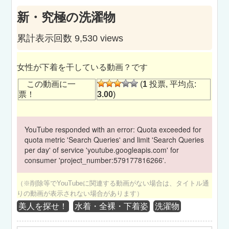
新・究極の洗濯物
累計表示回数 9,530 views
女性が下着を干している動画？です
この動画に一
(
1
投票, 平均点:
票！
3.00
)
YouTube responded with an error: Quota exceeded for
quota metric 'Search Queries' and limit 'Search Queries
per day' of service 'youtube.googleapis.com' for
consumer 'project_number:579177816266'.
（※削除等でYouTubeに関連する動画がない場合は、タイトル通
りの動画が表示されない場合があります）
美人を探せ！
水着・全裸・下着姿
洗濯物