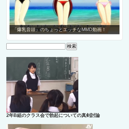
「爆乳音頭」のちょっとエッチなMMD動画！
女子
検
索:
2年B組のクラス会で勃起についての真剣討論