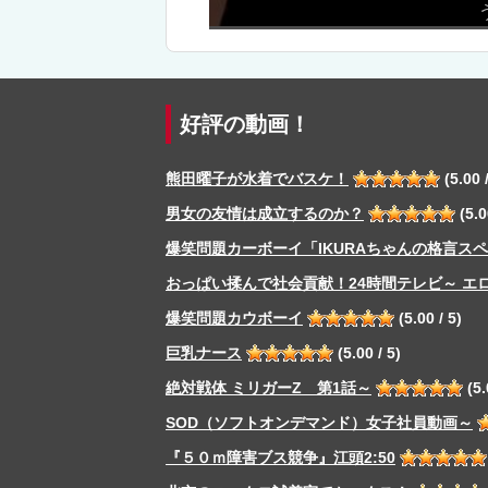
うんこ出したら負け！
好評の動画！
熊田曜子が水着でバスケ！
(5.00 /
男女の友情は成立するのか？
(5.0
爆笑問題カーボーイ「IKURAちゃんの格言ス
おっぱい揉んで社会貢献！24時間テレビ～ エ
爆笑問題カウボーイ
(5.00 / 5)
巨乳ナース
(5.00 / 5)
絶対戦体 ミリガーZ 第1話～
(5.
SOD（ソフトオンデマンド）女子社員動画～
『５０ｍ障害ブス競争』江頭2:50