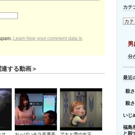
カテ
カ
テ
ゴ
リ
 spam.
Learn how your comment data is
男
ー
分
関連する動画＞
最近
殺さ
殺さ
いじ
福島
と殺
ラマ
おっぱいチラ見選手
アナと雪の女王