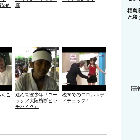
衝撃的
権
福島
と殺
【芸
ちんこ
進め電波少年『ユー
税関でのエロいボデ
ラシア大陸横断ヒッ
ィチェック！
チハイク』