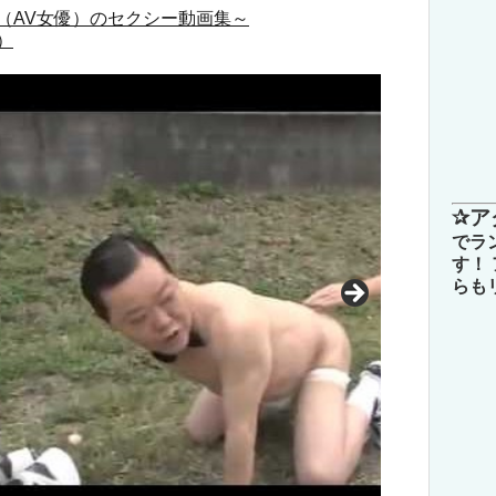
（AV女優）のセクシー動画集～
）
✰ア
でラ
す！
らも