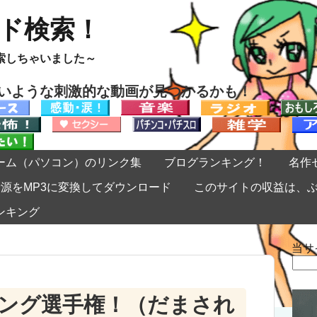
ード検索！
索しちゃいました～
ないような刺激的な動画が見つかるかも！
ーム（パソコン）のリンク集
ブログランキング！
名作
eの音源をMP3に変換してダウンロード
このサイトの収益は、
ンキング
当サ
検
索:
ング選手権！（だまされ