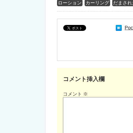
ローション
カーリング
だまされ
Poc
コメント挿入欄
コメント
※