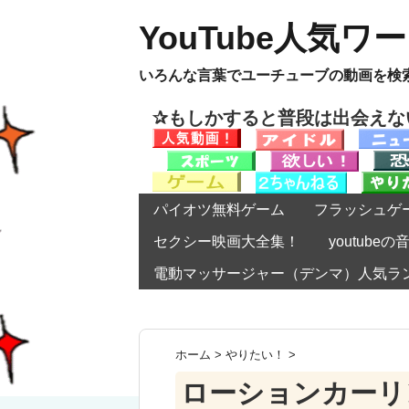
YouTube人気ワ
いろんな言葉でユーチューブの動画を検
✰もしかすると普段は出会え
パイオツ無料ゲーム
フラッシュゲ
セクシー映画大全集！
youtub
電動マッサージャー（デンマ）人気ラ
ホーム
>
やりたい！
>
ローションカーリ