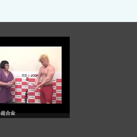
！
ル超合金