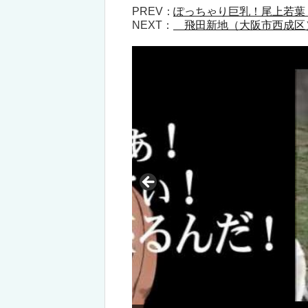
PREV：
ぽっちゃり巨乳！尾上若葉
NEXT：
飛田新地（大阪市西成区