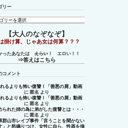
ゴリー
【大人のなぞなぞ】
は掛け算、じゃあ女は何算？？？
かったあなたは
えらい
！ エロい！！
⇒答えはこちら
のコメント
れるよりも怖い復讐！「善悪の屑」動画
に
匿名
より
れるよりも怖い復讐！「善悪の屑」動画
に
匿名
より
められた姉の為に弟がした復讐とは・・・
に
匿名
より
県郡山市レイプ事件「言うことを聞かない
す」と怒鳴りつけ、女性に自ら、性器を挿