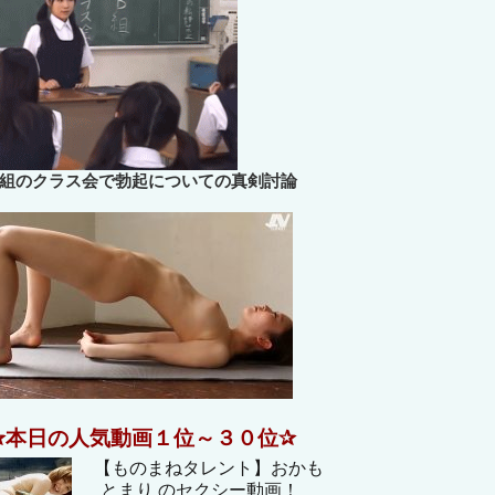
B組のクラス会で勃起についての真剣討論
✰本日の人気動画１位～３０位✰
【ものまねタレント】おかも
とまり のセクシー動画！