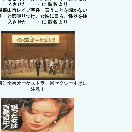
入させた・・・
に
匿名
より
県郡山市レイプ事件「言うことを聞かない
す」と怒鳴りつけ、女性に自ら、性器を挿
入させた・・・
に
匿名
より
術】全裸オーケストラ ※セクシーすぎに
注意！