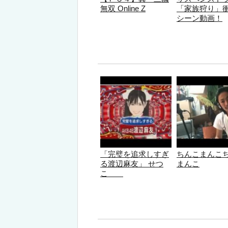
無双 Online Z
「家族狩り」
シーン動画！
「完璧を追求しすぎ
ちんこまんこ
る渡辺麻友」 せつ
まんこ
こ