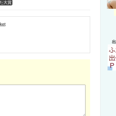
た大賞
ket
出