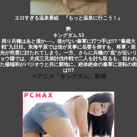
エロすぎる温泉番組 『もっと温泉に行こう！』
キングダム 53
残り兵糧はあと僅か──。後がない秦軍に打つ手は!!? “秦趙大
戦”九日目。朱海平原では信が見事に岳嬰を倒すも、将軍・亜
光が尭雲に討たれてしまう。一方、さらに兵糧の“底”が近いリ
ョウ陽では、犬戎三兄弟討伐作戦で二人を討ち取るも、狙われ
た楊端和がバジオウと共に窮地に。絶体絶命の秦軍に逆転の術
は!!?
⇒アニメ「キングダム」動画