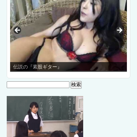
し
伝説の『素股ギター』
大人
検
索: