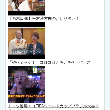
【乃木坂46】松村沙友理のおしり占い！
「やべぇ～ぞ！」コロコロチキチキペッパーズ
ドイツ優勝！（FIFAワールドカップブラジル大会２