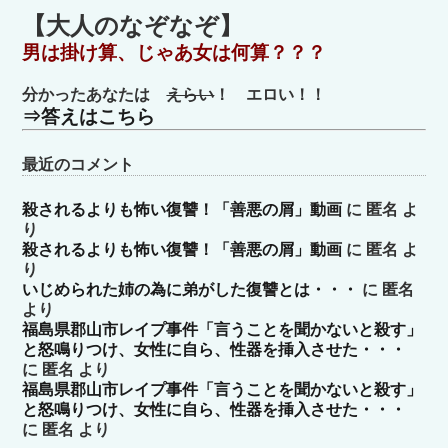
ゴ
【大人のなぞなぞ】
リ
男は掛け算、じゃあ女は何算？？？
ー
分かったあなたは
えらい
！ エロい！！
⇒答えはこちら
最近のコメント
殺されるよりも怖い復讐！「善悪の屑」動画
に
匿名
よ
り
殺されるよりも怖い復讐！「善悪の屑」動画
に
匿名
よ
り
いじめられた姉の為に弟がした復讐とは・・・
に
匿名
より
福島県郡山市レイプ事件「言うことを聞かないと殺す」
と怒鳴りつけ、女性に自ら、性器を挿入させた・・・
に
匿名
より
福島県郡山市レイプ事件「言うことを聞かないと殺す」
と怒鳴りつけ、女性に自ら、性器を挿入させた・・・
に
匿名
より