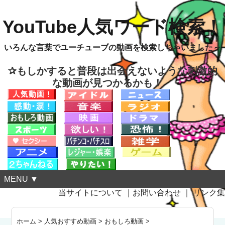
YouTube人気ワード検索！
いろんな言葉でユーチューブの動画を検索しちゃいました～
✰もしかすると普段は出会えないような刺激的
な動画が見つかるかも！
MENU ▼
当サイトについて
｜
お問い合わせ
｜
リンク集
ホーム
>
人気おすすめ動画
>
おもしろ動画
>