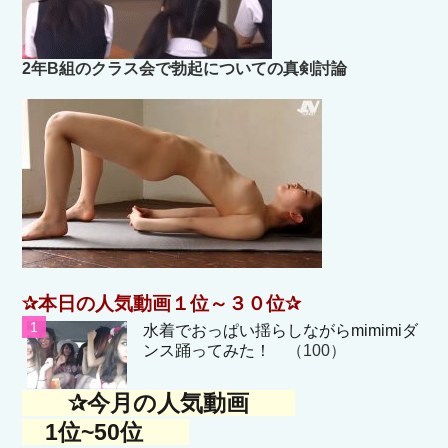
2年B組のクラス会で勃起についての真剣討論
✰本日の人気動画１位～３０位✰
水着でおっぱい揺らしながらmimimiダ
ンス踊ってみた！
（100）
✰今月の人気動画
1位~50位