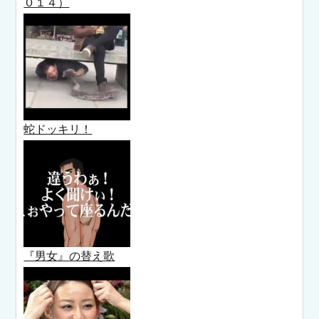
０１４）
蛇ドッキリ！
『男女』の替え歌