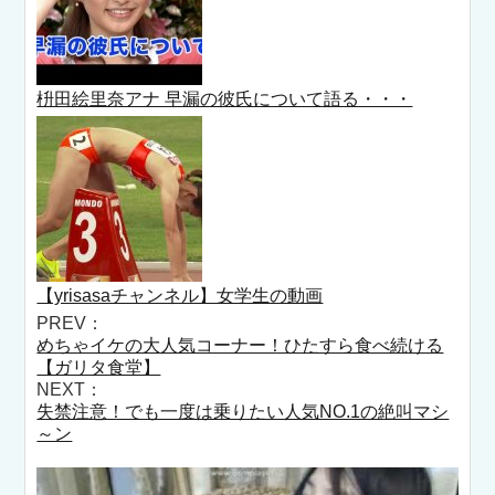
枡田絵里奈アナ 早漏の彼氏について語る・・・
【yrisasaチャンネル】女学生の動画
PREV：
めちゃイケの大人気コーナー！ひたすら食べ続ける
【ガリタ食堂】
NEXT：
失禁注意！でも一度は乗りたい人気NO.1の絶叫マシ
～ン