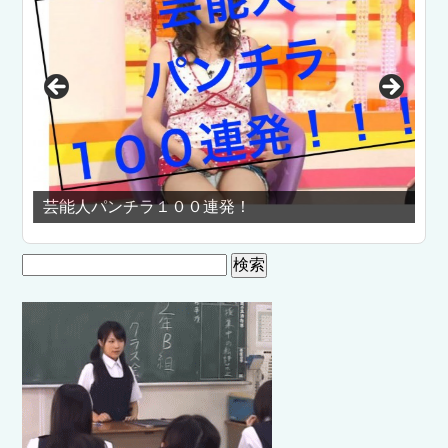
芸能人パンチラ１００連発！
全
検
索: