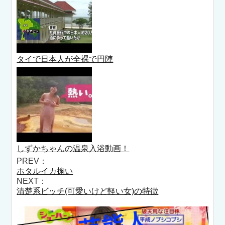
タイで日本人が全裸で円陣
しずかちゃんの温泉入浴動画！
PREV：
ホタルイカ掬い
NEXT：
清楚系ビッチ(可愛いけど軽い女)の特徴