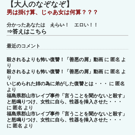
ゴ
【大人のなぞなぞ】
リ
男は掛け算、じゃあ女は何算？？？
ー
分かったあなたは
えらい
！ エロい！！
⇒答えはこちら
最近のコメント
殺されるよりも怖い復讐！「善悪の屑」動画
に
匿名
よ
り
殺されるよりも怖い復讐！「善悪の屑」動画
に
匿名
よ
り
いじめられた姉の為に弟がした復讐とは・・・
に
匿名
より
福島県郡山市レイプ事件「言うことを聞かないと殺す」
と怒鳴りつけ、女性に自ら、性器を挿入させた・・・
に
匿名
より
福島県郡山市レイプ事件「言うことを聞かないと殺す」
と怒鳴りつけ、女性に自ら、性器を挿入させた・・・
に
匿名
より