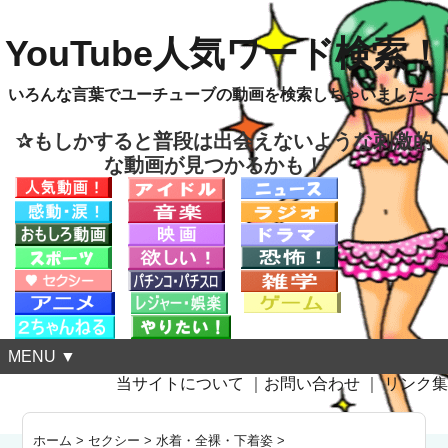
YouTube人気ワード検索！
いろんな言葉でユーチューブの動画を検索しちゃいました～
✰もしかすると普段は出会えないような刺激的
な動画が見つかるかも！
MENU ▼
当サイトについて
｜
お問い合わせ
｜
リンク集
ホーム
>
セクシー
>
水着・全裸・下着姿
>