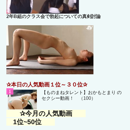
2年B組のクラス会で勃起についての真剣討論
✰本日の人気動画１位～３０位✰
【ものまねタレント】おかもとまり の
セクシー動画！
（100）
✰今月の人気動画
1位~50位