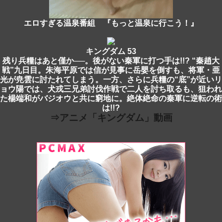
エロすぎる温泉番組 『もっと温泉に行こう！』
キングダム 53
残り兵糧はあと僅か──。後がない秦軍に打つ手は!!? “秦趙大
戦”九日目。朱海平原では信が見事に岳嬰を倒すも、将軍・亜
光が尭雲に討たれてしまう。一方、さらに兵糧の“底”が近いリ
ョウ陽では、犬戎三兄弟討伐作戦で二人を討ち取るも、狙われ
た楊端和がバジオウと共に窮地に。絶体絶命の秦軍に逆転の術
は!!?
⇒アニメ「キングダム」動画