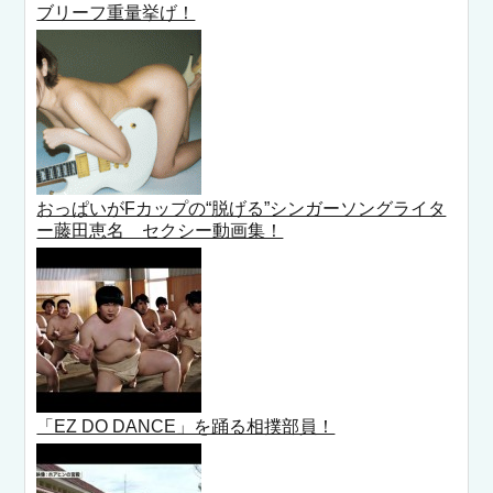
ブリーフ重量挙げ！
おっぱいがFカップの“脱げる”シンガーソングライタ
ー藤田恵名 セクシー動画集！
「EZ DO DANCE」を踊る相撲部員！