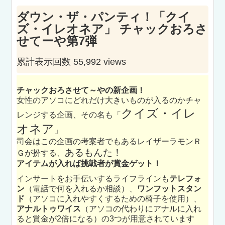
ダウン・ザ・パンティ！「クイ
ズ・イレオネア」 チャックおろさ
せてーや第7弾
累計表示回数 55,992 views
チャックおろさせて～やの新企画！
女性のアソコにどれだけ大きいものが入るのかチャ
クイズ・イレ
レンジする企画、その名も「
オネア
」
司会はこの企画の考案者でもあるレイザーラモンＲ
あるもんた！
Ｇが扮する、
アイテムが入れば挑戦者が賞金ゲット！
インサートをお手伝いするライフラインも
テレフォ
ン
（電話で何を入れるか相談）、
ワンフットスタン
ド
（アソコに入れやすくするための椅子を使用）、
アナルトゥワイス
（アソコの代わりにアナルに入れ
ると賞金が2倍になる）の3つが用意されています