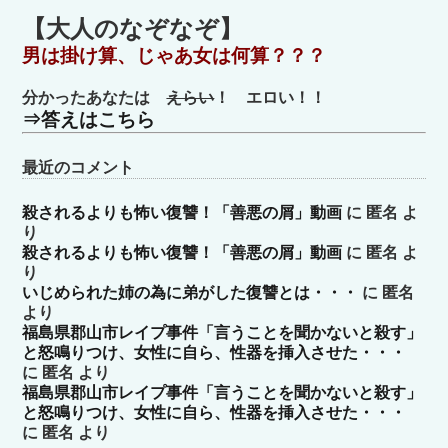
ゴ
【大人のなぞなぞ】
リ
男は掛け算、じゃあ女は何算？？？
ー
分かったあなたは
えらい
！ エロい！！
⇒答えはこちら
最近のコメント
殺されるよりも怖い復讐！「善悪の屑」動画
に
匿名
よ
り
殺されるよりも怖い復讐！「善悪の屑」動画
に
匿名
よ
り
いじめられた姉の為に弟がした復讐とは・・・
に
匿名
より
福島県郡山市レイプ事件「言うことを聞かないと殺す」
と怒鳴りつけ、女性に自ら、性器を挿入させた・・・
に
匿名
より
福島県郡山市レイプ事件「言うことを聞かないと殺す」
と怒鳴りつけ、女性に自ら、性器を挿入させた・・・
に
匿名
より