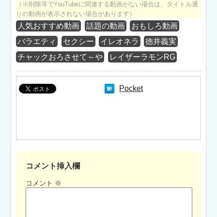
（※削除等でYouTubeに関連する動画がない場合は、タイトル通
りの動画が表示されない場合があります）
人気おすすめ動画
話題の動画
おもしろ動画
バラエティ
セクシー
イレオネラ
徳井義実
チャックおろさせて～や
レイザーラモンRG
Pocket
コメント挿入欄
コメント
※