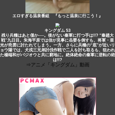
エロすぎる温泉番組 『もっと温泉に行こう！』
キングダム 53
残り兵糧はあと僅か──。後がない秦軍に打つ手は!!? “秦趙大
戦”九日目。朱海平原では信が見事に岳嬰を倒すも、将軍・亜
光が尭雲に討たれてしまう。一方、さらに兵糧の“底”が近いリ
ョウ陽では、犬戎三兄弟討伐作戦で二人を討ち取るも、狙われ
た楊端和がバジオウと共に窮地に。絶体絶命の秦軍に逆転の術
は!!?
⇒アニメ「キングダム」動画