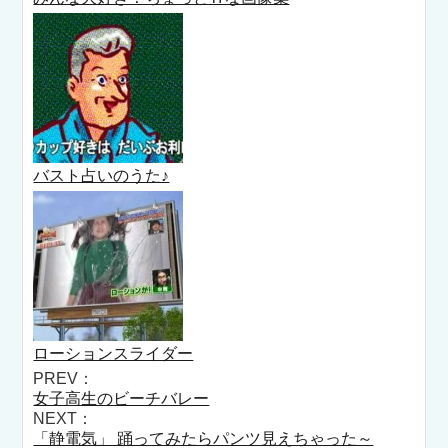
バスト占いのうた♪
ローションスライダー
PREV：
女子高生のビーチバレー
NEXT：
「静電気」 踊ってみたらパンツ見えちゃった～