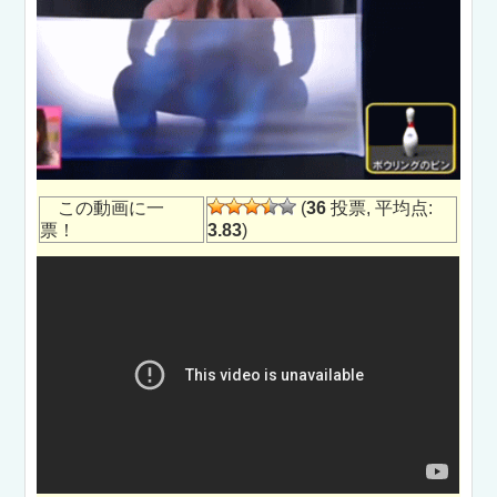
この動画に一
(
36
投票, 平均点:
票！
3.83
)