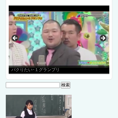
とやまde踊ってみた
検
索: