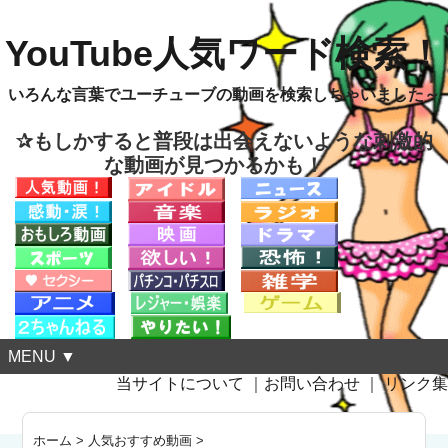
YouTube人気ワード検索！
いろんな言葉でユーチューブの動画を検索しちゃいました～
✰もしかすると普段は出会えないような刺激的
な動画が見つかるかも！
MENU ▼
当サイトについて
｜
お問い合わせ
｜
リンク集
ホーム
>
人気おすすめ動画
>