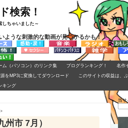
ード検索！
索しちゃいました～
ないような刺激的な動画が見つかるかも！
ーム（パソコン）のリンク集
ブログランキング！
名作
eの音源をMP3に変換してダウンロード
このサイトの収益は、
ンキング
当サ
検
索:
>
州市 7月）