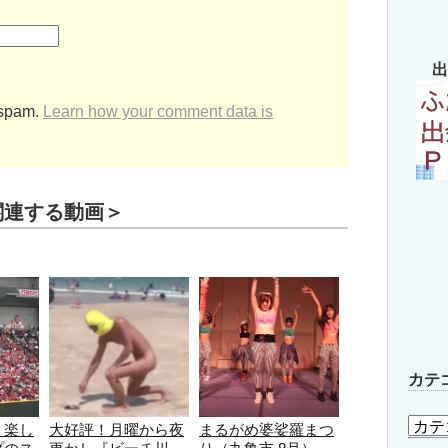
出
 spam.
Learn how your comment data is
関連する動画＞
カテ
カ
！楽し
大好評！月曜から夜
まるがめ婆娑羅まつ
テ