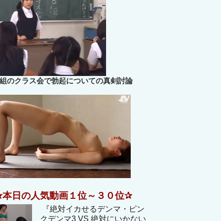
B組のクラス会で勃起についての真剣討論
✰本日の人気動画１位～３０位✰
『絶対イカせるデンマ・ピン
クデンマ3 VS 絶対にいかない