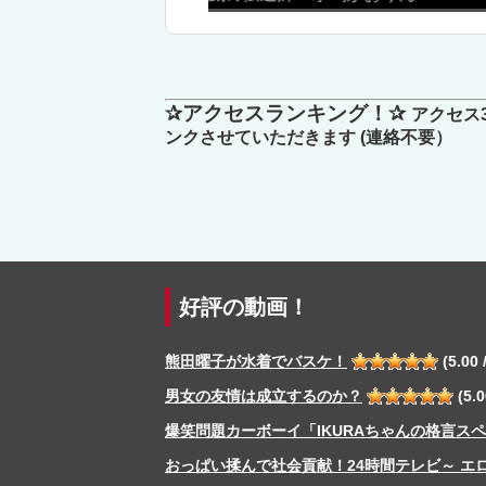
✰アクセスランキング！✰
アクセス
ンクさせていただきます (連絡不要）
好評の動画！
熊田曜子が水着でバスケ！
(5.00 /
男女の友情は成立するのか？
(5.0
爆笑問題カーボーイ「IKURAちゃんの格言ス
おっぱい揉んで社会貢献！24時間テレビ～ エ