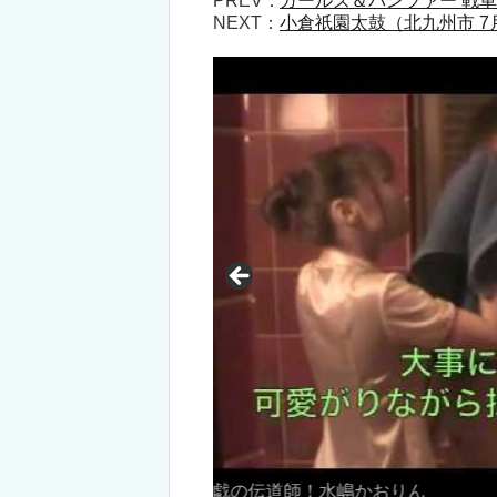
PREV：
ガールズ＆パンツァー 戦
NEXT：
小倉祇園太鼓（北九州市 7
【ぽこ×たて】絶対にい