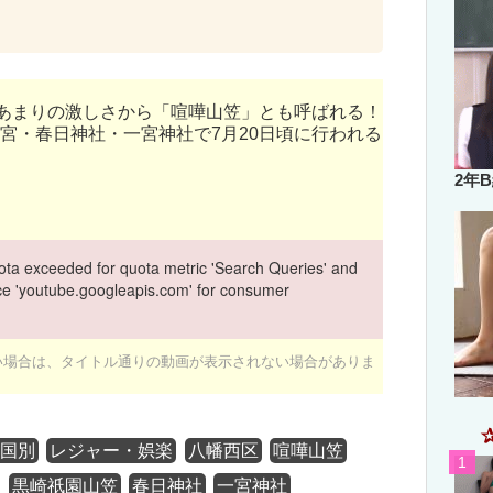
、あまりの激しさから「喧嘩山笠」とも呼ばれる！
宮・春日神社・一宮神社で7月20日頃に行われる
2年
ta exceeded for quota metric 'Search Queries' and
vice 'youtube.googleapis.com' for consumer
ない場合は、タイトル通りの動画が表示されない場合がありま
・国別
レジャー・娯楽
八幡西区
喧嘩山笠
黒崎祇園山笠
春日神社
一宮神社