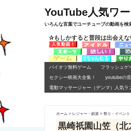
YouTube人気ワ
いろんな言葉でユーチューブの動画を検
✰もしかすると普段は出会え
パイオツ無料ゲーム
フラッシュゲ
セクシー映画大全集！
youtub
電動マッサージャー（デンマ）人気ラ
ホーム
>
レジャー・娯楽
>
祭り・イベント
黒崎祇園山笠（北九