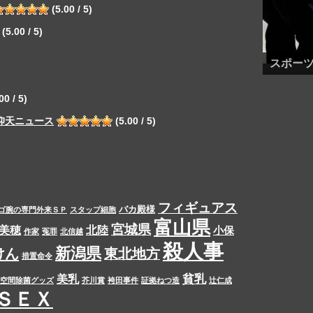
(5.00 / 5)
(5.00 / 5)
スポー
00 / 5)
仰天ニュース
(5.00 / 5)
フィギュアス
バカ殿様
ゴ腕の専門外来ＳＰ
スタップ細胞
富山県
宮城県
美穂
北陸
小保
作家
冤罪
北信越
殺人事
新潟県
けん
東北地方
措置命令
貧乳
美乳
空間除菌グッズ
芥川賞
袴田事件
証拠ねつ造
辻仁成
ＳＥＸ