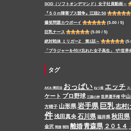
SOD（ソフトオンデマンド）女子社員動画～
『５０ｍ障害ブス競争』江頭2:50
爆笑問題カウボーイ
(5.00 / 5)
巨乳ナース
(5.00 / 5)
絶対戦体 ミリガーZ 第1話～
(5.
「ブラジャーを付け忘れた女子高生」 ザ!世界
タグ
おっぱい
エッチ
AKA-博田法
ねつ造
ス
プロ野球
ケート
中山
世界選手権
三国の神
岩手県
巨乳
山形県
志村
方晴子
件
石川県
秋田県
浅田真央
福井県
青森県
離婚
２０１４
金沢
間接
関羽