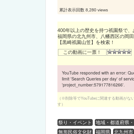
累計表示回数 8,280 views
400年以上の歴史を持つ祇園祭で
福岡県の北九州市、八幡西区の岡田
【黒崎祇園山笠】を検索！
この動画に一票！
YouTube responded with an error: Quo
limit 'Search Queries per day' of ser
'project_number:579177816266'.
（※削除等でYouTubeに関連する動画が
す）
祭り・イベント
地域・都道府県
無形民俗文化財
福岡県
北九州市