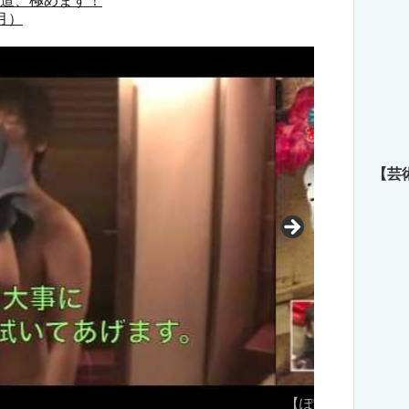
車道、極めます！
月）
【芸
かないＡＶ男優ＶＳ絶対にいかせる男
おね