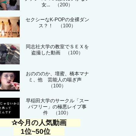
女...
（200）
セクシーなK-POPの全裸ダン
ス？！
（100）
同志社大学の教室でＳＥＸを
盗撮した動画
（100）
おのののか、壇蜜、橋本マナ
ミ、他 芸能人の喘ぎ声
（100）
早稲田大学のサークル「スー
パフリー」の極悪レイプ事
件
（100）
✰今月の人気動画
1位~50位