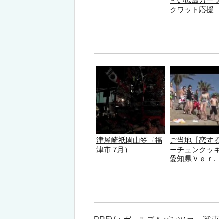
～い広島カー
クワット応援
津屋崎祇園山笠（福
ご当地【恋す
津市 7月）
ーチュンクッ
愛知県Ｖｅｒ.