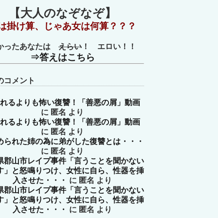
【大人のなぞなぞ】
は掛け算、じゃあ女は何算？？？
かったあなたは
えらい
！ エロい！！
⇒答えはこちら
のコメント
れるよりも怖い復讐！「善悪の屑」動画
に
匿名
より
れるよりも怖い復讐！「善悪の屑」動画
に
匿名
より
められた姉の為に弟がした復讐とは・・・
に
匿名
より
県郡山市レイプ事件「言うことを聞かない
す」と怒鳴りつけ、女性に自ら、性器を挿
入させた・・・
に
匿名
より
県郡山市レイプ事件「言うことを聞かない
す」と怒鳴りつけ、女性に自ら、性器を挿
入させた・・・
に
匿名
より