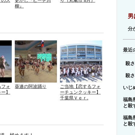
プのス
更かし『ビーチ川
り（丸亀市 8月）
ゴ
柳』
リ
男
ー
分
最近
殺さ
殺さ
るフォ
葵連の阿波踊り
ご当地【恋するフォ
いじ
キー】
ーチュンクッキー】
千葉県Ｖｅｒ.
福島
と殺
福島
と殺