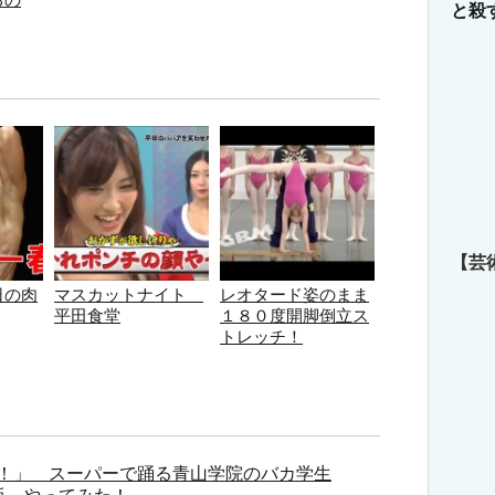
と殺
【芸
日の肉
マスカットナイト
レオタード姿のまま
平田食堂
１８０度開脚倒立ス
トレッチ！
！」 スーパーで踊る青山学院のバカ学生