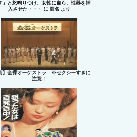
す」と怒鳴りつけ、女性に自ら、性器を挿
入させた・・・
に
匿名
より
術】全裸オーケストラ ※セクシーすぎに
注意！