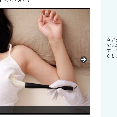
版 やってみた！
✰ア
でラ
す！
らも
美女3人のセ