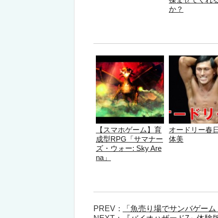
か？
【スマホゲーム】育
オードリー春
成型RPG「サマナー
体美
ズ・ウォー: Sky Are
na」
PREV：
「魚売り場でサンバゲーム