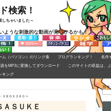
ード検索！
索しちゃいました～
ないような刺激的な動画が見つかるかも！
ーム（パソコン）のリンク集
ブログランキング！
名作
eの音源をMP3に変換してダウンロード
このサイトの収益は、
ンキング
当サ
検
索:
・ＸＢＯＸ３６０
>
ＳＡＳＵＫＥ