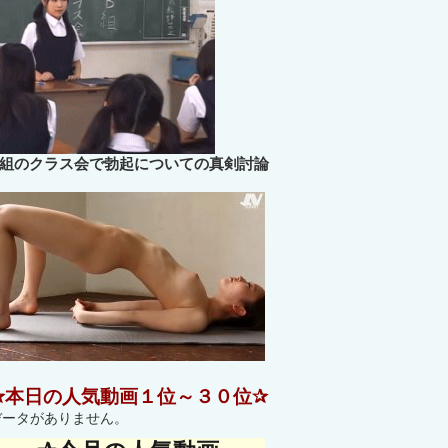
B組のクラス会で勃起についての真剣討論
✰本日の人気動画１位～３０位✰
データがありません。