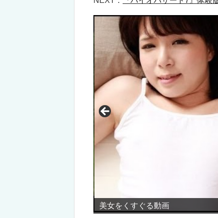
NEXT：
『バイオハザード7』体験
美女をくすぐる動画