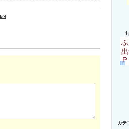
ket
出
カテ