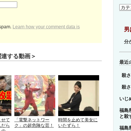
カ
テ
ゴ
リ
 spam.
Learn how your comment data is
男
ー
分
関連する動画＞
最近
殺さ
殺さ
いじ
福島
と殺
ませて
「電撃ネットワー
時間を止めて美女に
んだら
ク」の超危険な芸！
いたずら！
福島
るの