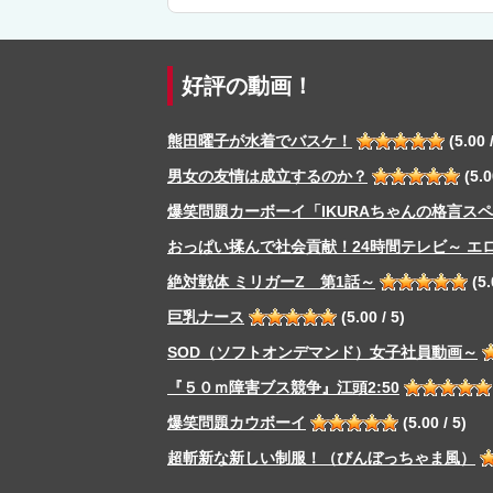
好評の動画！
熊田曜子が水着でバスケ！
(5.00 /
男女の友情は成立するのか？
(5.0
爆笑問題カーボーイ「IKURAちゃんの格言ス
おっぱい揉んで社会貢献！24時間テレビ～ エ
絶対戦体 ミリガーZ 第1話～
(5.
巨乳ナース
(5.00 / 5)
SOD（ソフトオンデマンド）女子社員動画～
『５０ｍ障害ブス競争』江頭2:50
爆笑問題カウボーイ
(5.00 / 5)
超斬新な新しい制服！（びんぼっちゃま風）