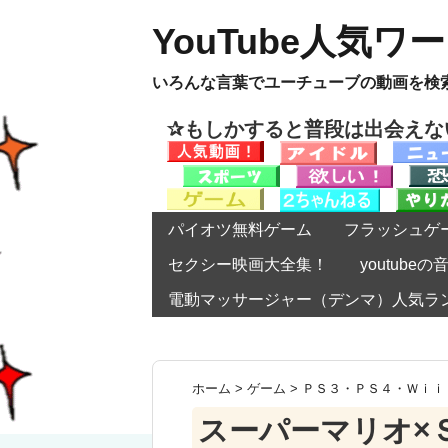
YouTube人気ワ
いろんな言葉でユーチューブの動画を検
✰もしかすると普段は出会え
パイオツ無料ゲーム
フラッシュゲ
セクシー映画大全集！
youtub
電動マッサージャー（デンマ）人気ラ
ホーム
>
ゲーム
>
ＰＳ３・ＰＳ４・Ｗｉｉ
スーパーマリオ×