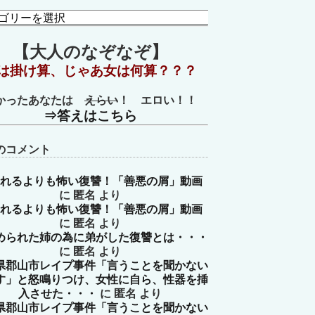
【大人のなぞなぞ】
は掛け算、じゃあ女は何算？？？
かったあなたは
えらい
！ エロい！！
⇒答えはこちら
のコメント
れるよりも怖い復讐！「善悪の屑」動画
に
匿名
より
れるよりも怖い復讐！「善悪の屑」動画
に
匿名
より
められた姉の為に弟がした復讐とは・・・
に
匿名
より
県郡山市レイプ事件「言うことを聞かない
す」と怒鳴りつけ、女性に自ら、性器を挿
入させた・・・
に
匿名
より
県郡山市レイプ事件「言うことを聞かない