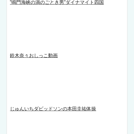
”鳴門海峡の渦のごとき男”ダイナマイト四国
鈴木奈々おしっこ動画
じゅんいちダビッドソンの本田圭祐体操