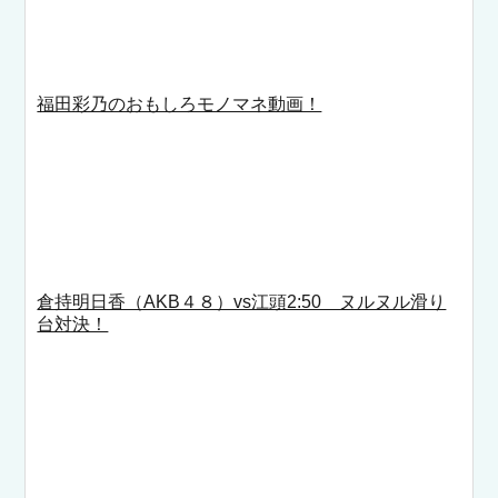
福田彩乃のおもしろモノマネ動画！
倉持明日香（AKB４８）vs江頭2:50 ヌルヌル滑り
台対決！