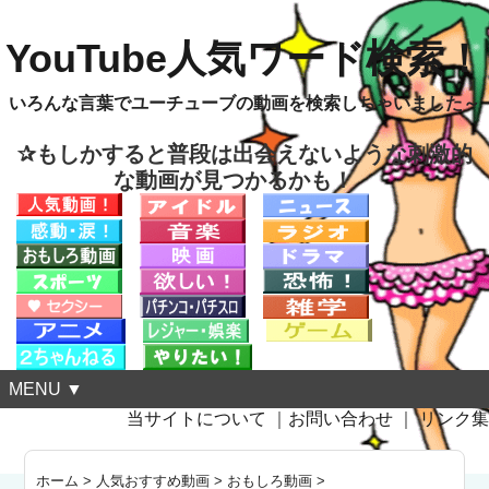
YouTube人気ワード検索！
いろんな言葉でユーチューブの動画を検索しちゃいました～
✰もしかすると普段は出会えないような刺激的
な動画が見つかるかも！
MENU ▼
当サイトについて
｜
お問い合わせ
｜
リンク集
ホーム
>
人気おすすめ動画
>
おもしろ動画
>