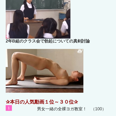
2年B組のクラス会で勃起についての真剣討論
✰本日の人気動画１位～３０位✰
男女一緒の全裸ヨガ教室！
（100）