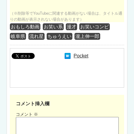
（※削除等でYouTubeに関連する動画がない場合は、タイトル通
りの動画が表示されない場合があります）
おもしろ動画
お笑い系
漫才
お笑いコンビ
岐阜県
流れ星
ちゅうえい
瀧上伸一郎
Pocket
コメント挿入欄
コメント
※