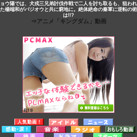
ョウ陽では、犬戎三兄弟討伐作戦で二人を討ち取るも、狙われ
た楊端和がバジオウと共に窮地に。絶体絶命の秦軍に逆転の術
は!!?
⇒アニメ「キングダム」動画