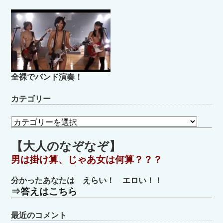
全裸でバンド演奏！
カテゴリー
カ
テ
ゴ
【大人のなぞなぞ】
リ
男は掛け算、じゃあ女は何算？？？
ー
分かったあなたは
えらい
！ エロい！！
⇒答えはこちら
最近のコメント