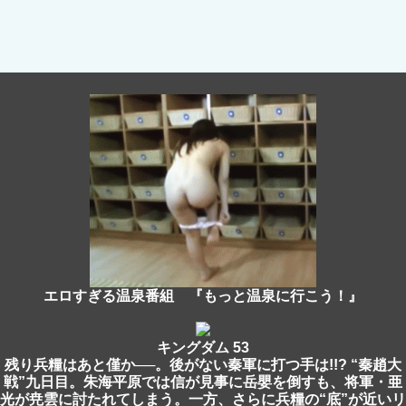
エロすぎる温泉番組 『もっと温泉に行こう！』
キングダム 53
残り兵糧はあと僅か──。後がない秦軍に打つ手は!!? “秦趙大
戦”九日目。朱海平原では信が見事に岳嬰を倒すも、将軍・亜
光が尭雲に討たれてしまう。一方、さらに兵糧の“底”が近いリ