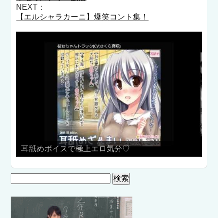
NEXT：
【エルシャラカーニ】爆笑コント集！
耳舐めボイスで極上エロ気分♡
検
索: