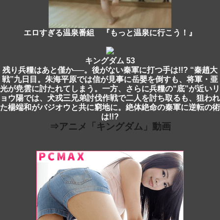
エロすぎる温泉番組 『もっと温泉に行こう！』
キングダム 53
残り兵糧はあと僅か──。後がない秦軍に打つ手は!!? “秦趙大
戦”九日目。朱海平原では信が見事に岳嬰を倒すも、将軍・亜
光が尭雲に討たれてしまう。一方、さらに兵糧の“底”が近いリ
ョウ陽では、犬戎三兄弟討伐作戦で二人を討ち取るも、狙われ
た楊端和がバジオウと共に窮地に。絶体絶命の秦軍に逆転の術
は!!?
⇒アニメ「キングダム」動画