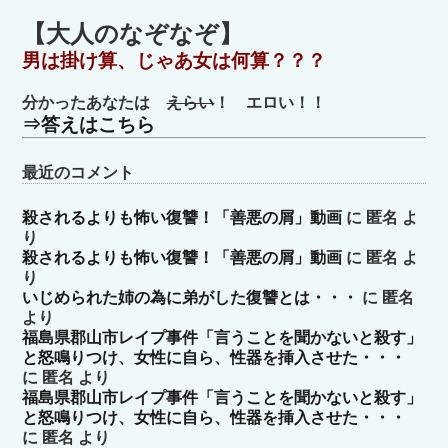
テ
ゴ
【大人のなぞなぞ】
リ
男は掛け算、じゃあ女は何算？？？
ー
分かったあなたは
えらい
！ エロい！！
⇒答えはこちら
最近のコメント
殺されるよりも怖い復讐！「善悪の屑」動画
に
匿名
よ
り
殺されるよりも怖い復讐！「善悪の屑」動画
に
匿名
よ
り
いじめられた姉の為に弟がした復讐とは・・・
に
匿名
より
福島県郡山市レイプ事件「言うことを聞かないと殺す」
と怒鳴りつけ、女性に自ら、性器を挿入させた・・・
に
匿名
より
福島県郡山市レイプ事件「言うことを聞かないと殺す」
と怒鳴りつけ、女性に自ら、性器を挿入させた・・・
に
匿名
より