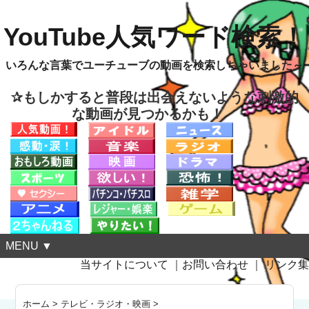
YouTube人気ワード検索！
いろんな言葉でユーチューブの動画を検索しちゃいました～
✰もしかすると普段は出会えないような刺激的
な動画が見つかるかも！
MENU ▼
当サイトについて
｜
お問い合わせ
｜
リンク集
ホーム
>
テレビ・ラジオ・映画
>