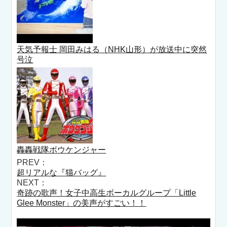
天気予報士 岡田みはる（NHK山形）が放送中に突然
号泣
轟轟戦隊ボウケンジャー
PREV：
超リアルな『猫バッグ』
NEXT：
奇跡の歌声！女子中高生ボーカルグループ「Little
Glee Monster」の美声がすごい！！