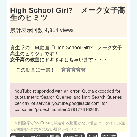
High School Girl? メーク女子高
生のヒミツ
累計表示回数 4,314 views
資生堂のＣＭ動画「High School Girl? メーク女子
高生のヒミツ」です！
女子高の教室にドキドキしちゃいます・・・
この動画に一票！
YouTube responded with an error: Quota exceeded for
quota metric 'Search Queries' and limit 'Search Queries
per day' of service 'youtube.googleapis.com' for
consumer 'project_number:579177816266'.
（※削除等でYouTubeに関連する動画がない場合は、タイトル通
りの動画が表示されない場合があります）
テレビ・ラジオ・映画
女子高生
ＣＭ
資生堂