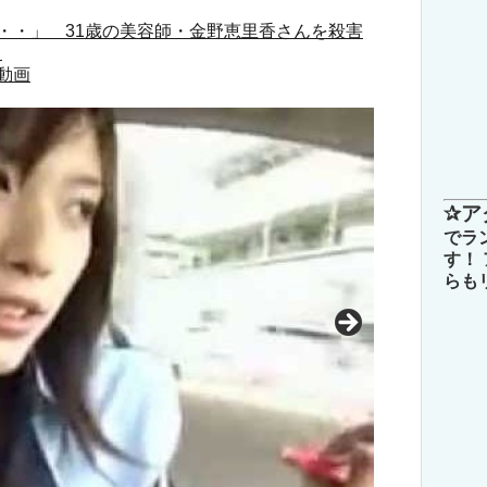
・・」 31歳の美容師・金野恵里香さんを殺害
）
動画
✰ア
でラ
す！
らも