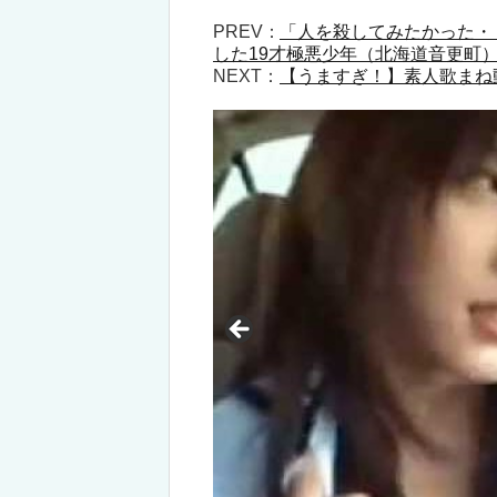
PREV：
「人を殺してみたかった・
した19才極悪少年（北海道音更町
NEXT：
【うますぎ！】素人歌まね