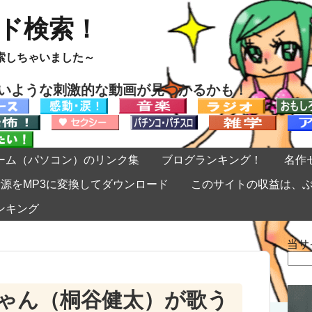
ード検索！
索しちゃいました～
ないような刺激的な動画が見つかるかも！
ーム（パソコン）のリンク集
ブログランキング！
名作
eの音源をMP3に変換してダウンロード
このサイトの収益は、
ンキング
当サ
検
索:
ゃん（桐谷健太）が歌う