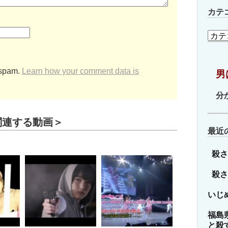
カテ
カ
テ
ゴ
リ
 spam.
Learn how your comment data is
男
ー
分
関連する動画＞
最近
殺さ
殺さ
いじ
福島
と殺