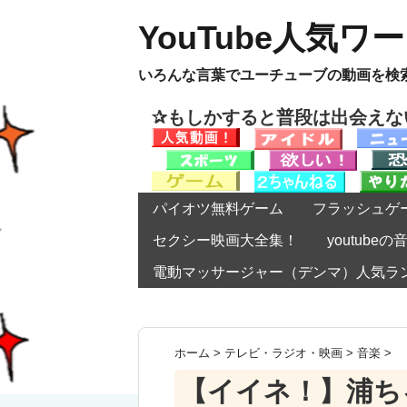
YouTube人気ワ
いろんな言葉でユーチューブの動画を検
✰もしかすると普段は出会え
パイオツ無料ゲーム
フラッシュゲ
セクシー映画大全集！
youtub
電動マッサージャー（デンマ）人気ラ
ホーム
>
テレビ・ラジオ・映画
>
音楽
>
【イイネ！】浦ち