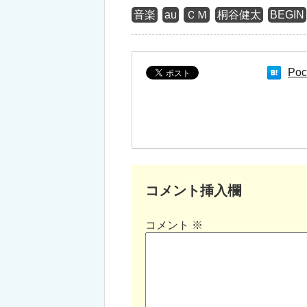
音楽
au
ＣＭ
桐谷健太
BEGIN
Poc
コメント挿入欄
コメント
※