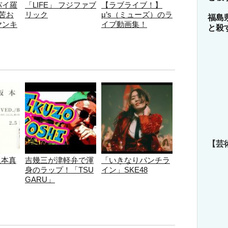
パイ羅
「LIFE」 フジファブ
【ラブライブ！】
苦お
リック
μ’s（ミューズ）のラ
福島
ヤンキ
イブ動画集！
と殺
【芸
坂本真
吉幾三が津軽弁で渾
「いきなりパンチラ
身のラップ！「TSU
イン」SKE48
GARU」