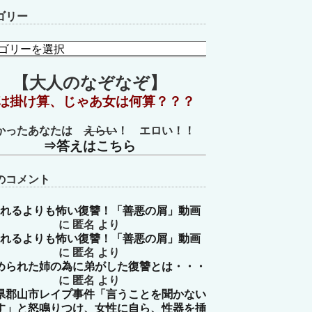
ゴリー
【大人のなぞなぞ】
は掛け算、じゃあ女は何算？？？
かったあなたは
えらい
！ エロい！！
⇒答えはこちら
のコメント
れるよりも怖い復讐！「善悪の屑」動画
に
匿名
より
れるよりも怖い復讐！「善悪の屑」動画
に
匿名
より
められた姉の為に弟がした復讐とは・・・
に
匿名
より
県郡山市レイプ事件「言うことを聞かない
す」と怒鳴りつけ、女性に自ら、性器を挿