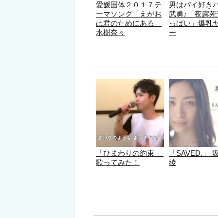
愛媛国体２０１７テ
男はパイ好き
ーマソング「えがお
武勇♪「夜露死
は君のためにある」
っぱい」爆乳
水樹奈々
ー
「ひまわりの約束 」
「SAVED.」 
歌ってみた！
綾