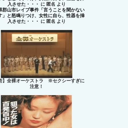
入させた・・・
に
匿名
より
県郡山市レイプ事件「言うことを聞かない
す」と怒鳴りつけ、女性に自ら、性器を挿
入させた・・・
に
匿名
より
術】全裸オーケストラ ※セクシーすぎに
注意！