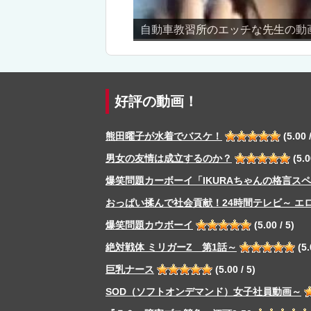
動画♡（立花里子）
美女をく
好評の動画！
熊田曜子が水着でバスケ！
(5.00 /
男女の友情は成立するのか？
(5.0
爆笑問題カーボーイ「IKURAちゃんの格言ス
おっぱい揉んで社会貢献！24時間テレビ～ エ
爆笑問題カウボーイ
(5.00 / 5)
絶対戦体 ミリガーZ 第1話～
(5.
巨乳ナース
(5.00 / 5)
SOD（ソフトオンデマンド）女子社員動画～