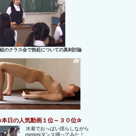
B組のクラス会で勃起についての真剣討論
✰本日の人気動画１位～３０位✰
水着でおっぱい揺らしながら
mimimiダンス踊ってみた！