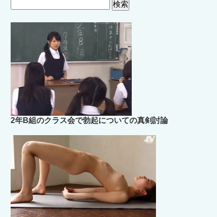
検
索:
2年B組のクラス会で勃起についての真剣討論