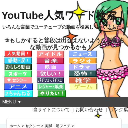
YouTube人気ワード検索！
いろんな言葉でユーチューブの動画を検索しちゃいました～
✰もしかすると普段は出会えないような刺激的
な動画が見つかるかも！
MENU ▼
当サイトについて
｜
お問い合わせ
｜
リンク集
ホーム
>
セクシー
>
美脚・足フェチ
>