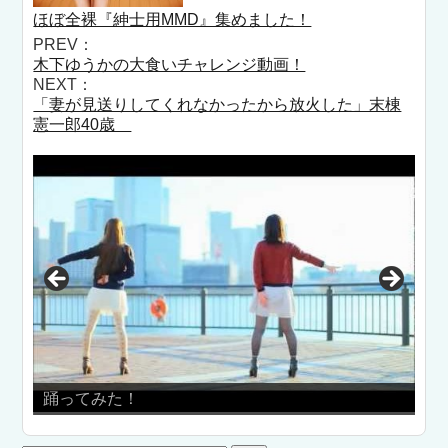
ほぼ全裸『紳士用MMD』集めました！
PREV：
木下ゆうかの大食いチャレンジ動画！
NEXT：
「妻が見送りしてくれなかったから放火した」末棟
憲一郎40歳
！
キック女子の動画！