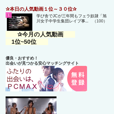
✰本日の人気動画１位～３０位✰
学び舎でJCが三年間もフェラ奴隷「旭
川女子中学生集団レイプ事...
（100）
✰今月の人気動画
1位~50位
優良・おすすめ！
出会いが見つかる安心マッチングサイト