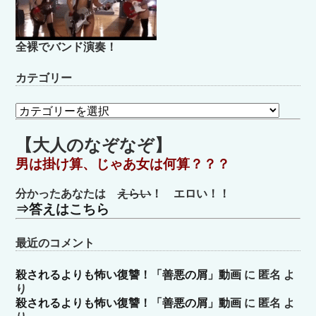
全裸でバンド演奏！
カテゴリー
カ
テ
ゴ
【大人のなぞなぞ】
リ
男は掛け算、じゃあ女は何算？？？
ー
分かったあなたは
えらい
！ エロい！！
⇒答えはこちら
最近のコメント
殺されるよりも怖い復讐！「善悪の屑」動画
に
匿名
よ
り
殺されるよりも怖い復讐！「善悪の屑」動画
に
匿名
よ