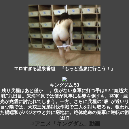
エロすぎる温泉番組 『もっと温泉に行こう！』
キングダム 53
残り兵糧はあと僅か──。後がない秦軍に打つ手は!!? “秦趙大
戦”九日目。朱海平原では信が見事に岳嬰を倒すも、将軍・亜
光が尭雲に討たれてしまう。一方、さらに兵糧の“底”が近いリ
ョウ陽では、犬戎三兄弟討伐作戦で二人を討ち取るも、狙われ
た楊端和がバジオウと共に窮地に。絶体絶命の秦軍に逆転の術
は!!?
⇒アニメ「キングダム」動画