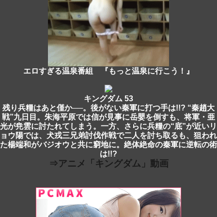
エロすぎる温泉番組 『もっと温泉に行こう！』
キングダム 53
残り兵糧はあと僅か──。後がない秦軍に打つ手は!!? “秦趙大
戦”九日目。朱海平原では信が見事に岳嬰を倒すも、将軍・亜
光が尭雲に討たれてしまう。一方、さらに兵糧の“底”が近いリ
ョウ陽では、犬戎三兄弟討伐作戦で二人を討ち取るも、狙われ
た楊端和がバジオウと共に窮地に。絶体絶命の秦軍に逆転の術
は!!?
⇒アニメ「キングダム」動画