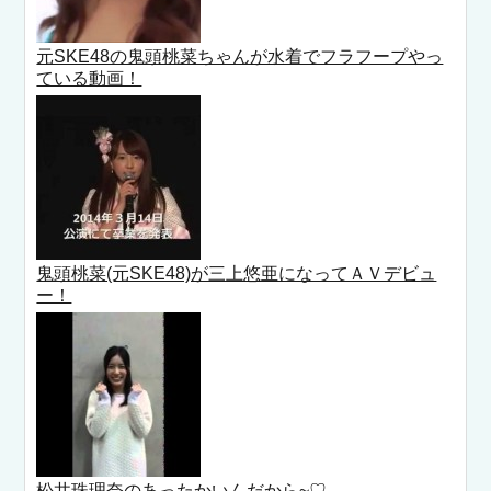
元SKE48の鬼頭桃菜ちゃんが水着でフラフープやっ
ている動画！
鬼頭桃菜(元SKE48)が三上悠亜になってＡＶデビュ
ー！
松井珠理奈のあったかいんだから~♡