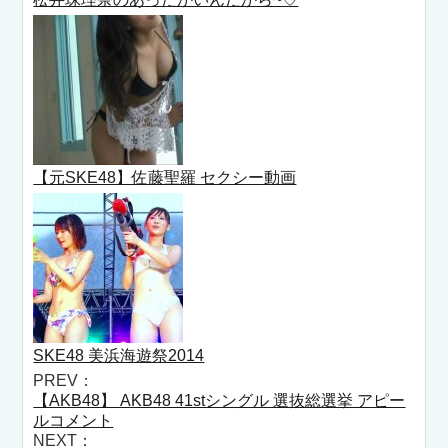
【元SKE48】佐藤聖羅 セクシー動画
SKE48 美浜海遊祭2014
PREV：
【AKB48】 AKB48 41stシングル 選抜総選挙 アピー
ルコメント
NEXT：