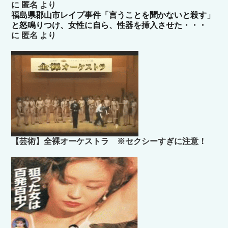
に
匿名
より
福島県郡山市レイプ事件「言うことを聞かないと殺す」
と怒鳴りつけ、女性に自ら、性器を挿入させた・・・
に
匿名
より
【芸術】全裸オーケストラ ※セクシーすぎに注意！