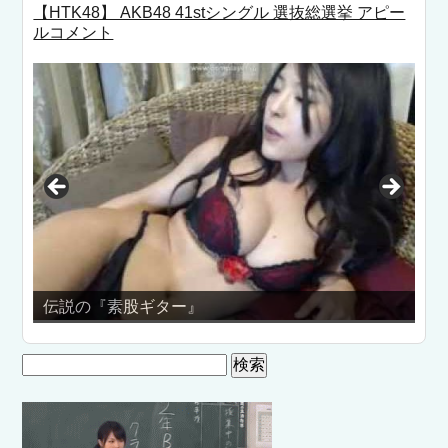
【HTK48】 AKB48 41stシングル 選抜総選挙 アピー
ルコメント
男女6人シェ
の『素股ギター』
画！
検
索: