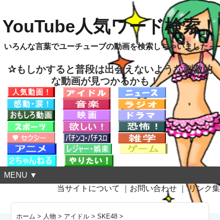
YouTube人気ワード検索！
いろんな言葉でユーチューブの動画を検索しちゃいました～
✰もしかすると普段は出会えないような刺激的
な動画が見つかるかも！
MENU ▼
当サイトについて
｜
お問い合わせ
｜
リンク集
ホーム
>
人物
>
アイドル
>
SKE48
>