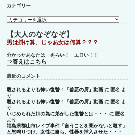
カテゴリー
カ
テ
ゴ
【大人のなぞなぞ】
リ
男は掛け算、じゃあ女は何算？？？
ー
分かったあなたは
えらい
！ エロい！！
⇒答えはこちら
最近のコメント
殺されるよりも怖い復讐！「善悪の屑」動画
に
匿名
よ
り
殺されるよりも怖い復讐！「善悪の屑」動画
に
匿名
よ
り
いじめられた姉の為に弟がした復讐とは・・・
に
匿名
より
福島県郡山市レイプ事件「言うことを聞かないと殺す」
と怒鳴りつけ、女性に自ら、性器を挿入させた・・・