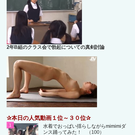
2年B組のクラス会で勃起についての真剣討論
✰本日の人気動画１位～３０位✰
水着でおっぱい揺らしながらmimimiダ
ンス踊ってみた！
（100）