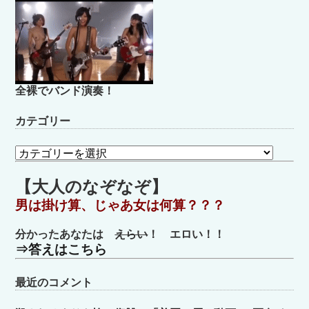
全裸でバンド演奏！
カテゴリー
カ
テ
ゴ
【大人のなぞなぞ】
リ
男は掛け算、じゃあ女は何算？？？
ー
分かったあなたは
えらい
！ エロい！！
⇒答えはこちら
最近のコメント