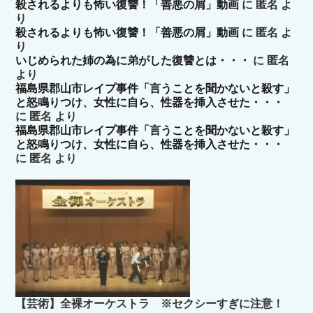
殺されるよりも怖い復讐！「善悪の屑」動画
に
匿名
よ
り
殺されるよりも怖い復讐！「善悪の屑」動画
に
匿名
よ
り
いじめられた姉の為に弟がした復讐とは・・・
に
匿名
より
福島県郡山市レイプ事件「言うことを聞かないと殺す」
と怒鳴りつけ、女性に自ら、性器を挿入させた・・・
に
匿名
より
福島県郡山市レイプ事件「言うことを聞かないと殺す」
と怒鳴りつけ、女性に自ら、性器を挿入させた・・・
に
匿名
より
【芸術】全裸オーケストラ ※セクシーすぎに注意！