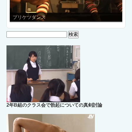
プリケツダンス
NM
検
索:
2年B組のクラス会で勃起についての真剣討論