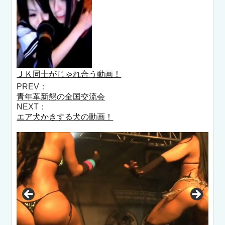
ＪＫ同士がじゃれ合う動画！
PREV：
青年革新懇の全国交流会
NEXT：
エア犬かきする犬の動画！