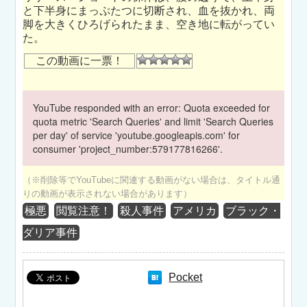
と下半身にまっぷたつに切断され、血を抜かれ、両
脚を大きくひろげられたまま、空き地に転がってい
た。
この動画に一票！
YouTube responded with an error: Quota exceeded for
quota metric 'Search Queries' and limit 'Search Queries
per day' of service 'youtube.googleapis.com' for
consumer 'project_number:579177816266'.
（※削除等でYouTubeに関連する動画がない場合は、タイトル通
りの動画が表示されない場合があります）
極悪
閲覧注意！
殺人事件
アメリカ
ブラック・
ダリア事件
Pocket