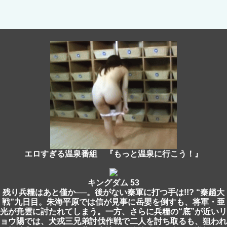
エロすぎる温泉番組 『もっと温泉に行こう！』
キングダム 53
残り兵糧はあと僅か──。後がない秦軍に打つ手は!!? “秦趙大
戦”九日目。朱海平原では信が見事に岳嬰を倒すも、将軍・亜
光が尭雲に討たれてしまう。一方、さらに兵糧の“底”が近いリ
ョウ陽では、犬戎三兄弟討伐作戦で二人を討ち取るも、狙われ