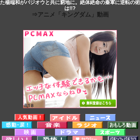
た楊端和がバジオウと共に窮地に。絶体絶命の秦軍に逆転の術
は!!?
⇒アニメ「キングダム」動画