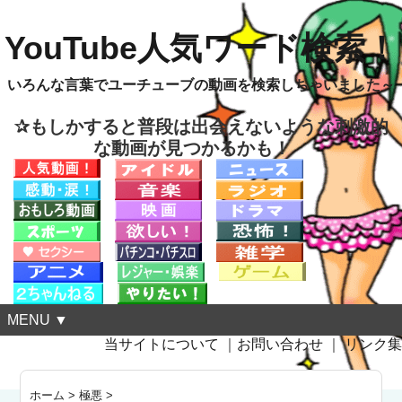
YouTube人気ワード検索！
いろんな言葉でユーチューブの動画を検索しちゃいました～
✰もしかすると普段は出会えないような刺激的
な動画が見つかるかも！
MENU ▼
当サイトについて
｜
お問い合わせ
｜
リンク集
ホーム
>
極悪
>