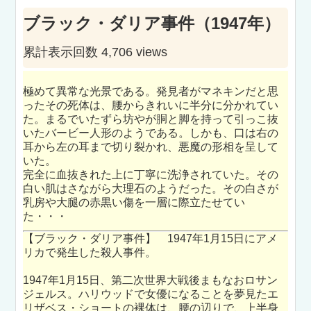
ブラック・ダリア事件（1947年）
累計表示回数 4,706 views
極めて異常な光景である。発見者がマネキンだと思
ったその死体は、腰からきれいに半分に分かれてい
た。まるでいたずら坊やが胴と脚を持って引っこ抜
いたバービー人形のようである。しかも、口は右の
耳から左の耳まで切り裂かれ、悪魔の形相を呈して
いた。
完全に血抜きれた上に丁寧に洗浄されていた。その
白い肌はさながら大理石のようだった。その白さが
乳房や大腿の赤黒い傷を一層に際立たせてい
た・・・
【ブラック・ダリア事件】 1947年1月15日にアメ
リカで発生した殺人事件。
1947年1月15日、第二次世界大戦後まもなおロサン
ジェルス。ハリウッドで女優になることを夢見たエ
リザベス・ショートの裸体は、腰の辺りで、上半身