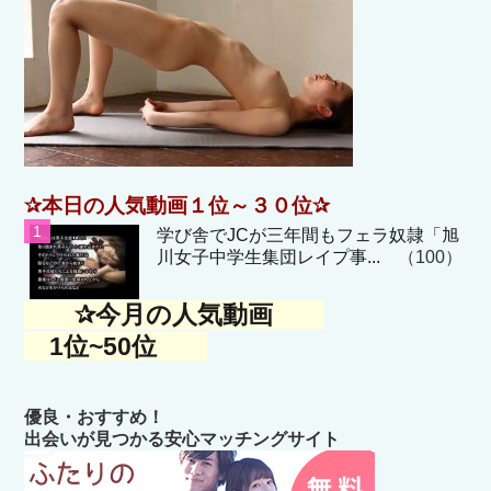
✰本日の人気動画１位～３０位✰
学び舎でJCが三年間もフェラ奴隷「旭
川女子中学生集団レイプ事...
（100）
✰今月の人気動画
1位~50位
優良・おすすめ！
出会いが見つかる安心マッチングサイト