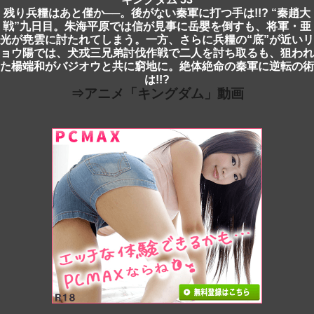
残り兵糧はあと僅か──。後がない秦軍に打つ手は!!? “秦趙大
戦”九日目。朱海平原では信が見事に岳嬰を倒すも、将軍・亜
光が尭雲に討たれてしまう。一方、さらに兵糧の“底”が近いリ
ョウ陽では、犬戎三兄弟討伐作戦で二人を討ち取るも、狙われ
た楊端和がバジオウと共に窮地に。絶体絶命の秦軍に逆転の術
は!!?
⇒アニメ「キングダム」動画