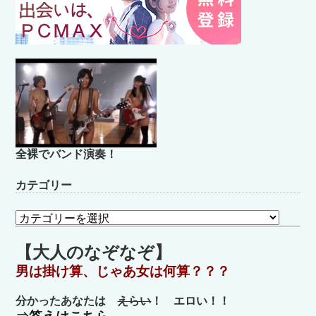
全裸でバンド演奏！
カテゴリー
カ
テ
ゴ
【大人のなぞなぞ】
リ
男は掛け算、じゃあ女は何算？？？
ー
分かったあなたは
えらい
！ エロい！！