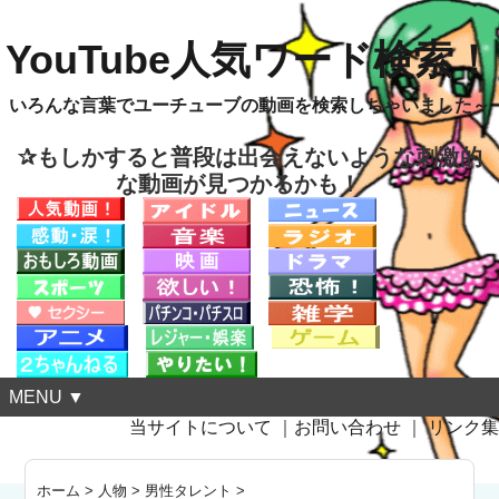
YouTube人気ワード検索！
いろんな言葉でユーチューブの動画を検索しちゃいました～
✰もしかすると普段は出会えないような刺激的
な動画が見つかるかも！
MENU ▼
当サイトについて
｜
お問い合わせ
｜
リンク集
ホーム
>
人物
>
男性タレント
>