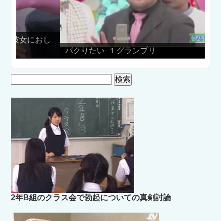
おし
パクりたいｰ１グランプリ
検
索:
2年B組のクラス会で勃起についての真剣討論