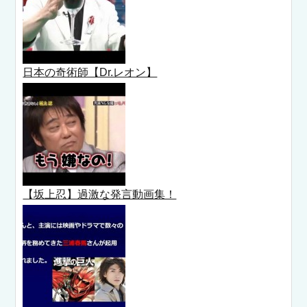
日本の奇術師【Dr.レオン】
【坂上忍】過激な発言動画集！