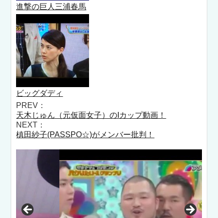
進撃の巨人三浦春馬
ビッグダディ
PREV：
天木じゅん（元仮面女子）のIカップ動画！
NEXT：
槙田紗子(PASSPO☆)がメンバー批判！