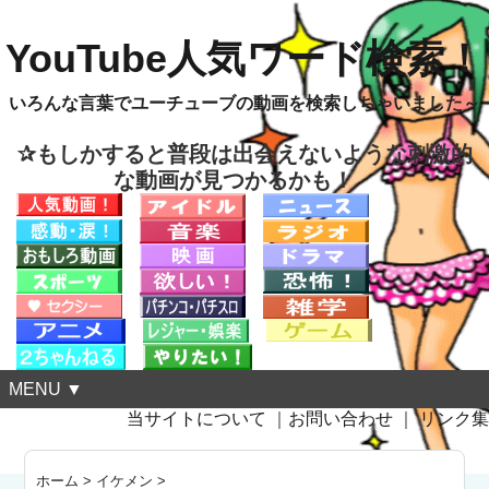
YouTube人気ワード検索！
いろんな言葉でユーチューブの動画を検索しちゃいました～
✰もしかすると普段は出会えないような刺激的
な動画が見つかるかも！
MENU ▼
当サイトについて
｜
お問い合わせ
｜
リンク集
ホーム
>
イケメン
>