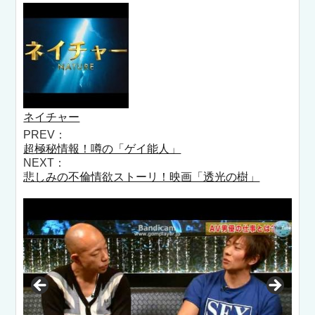
ネイチャー
PREV：
超極秘情報！噂の「ゲイ能人」
NEXT：
悲しみの不倫情欲ストーリ！映画「透光の樹」