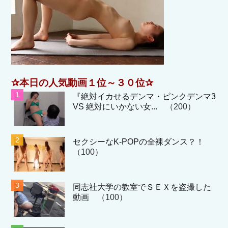
✰本日の人気動画１位～３０位✰
『絶対イカせるデンマ・ピンクデンマ3
VS 絶対にいかない女...
（200）
セクシーなK-POPの全裸ダンス？！
（100）
同志社大学の教室でＳＥＸを盗撮した
動画
（100）