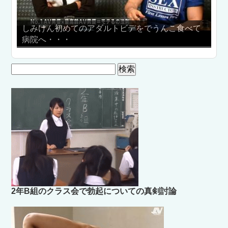
てのアダルトビデをでうんこ食べて
ノーパンカルタ取り！
検
索:
2年B組のクラス会で勃起についての真剣討論