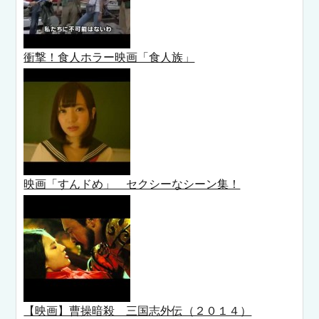
衝撃！食人ホラー映画「食人族」
映画「すんドめ」 セクシーなシーン集！
【映画】曹操暗殺 三国志外伝（２０１４）