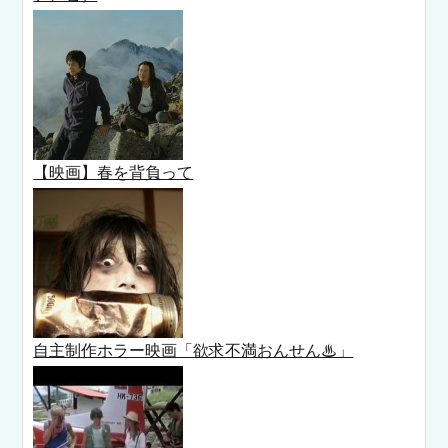
【映画】春を背負って
自主制作ホラー映画「欲求不満おんせん♨」