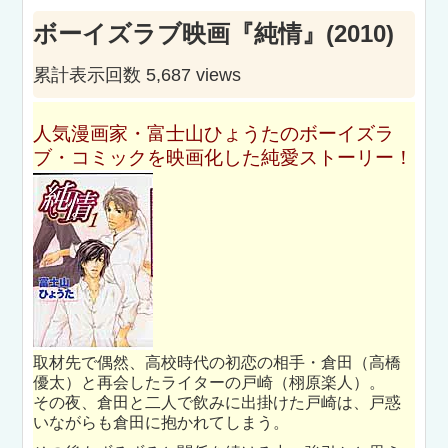
ボーイズラブ映画『純情』(2010)
累計表示回数 5,687 views
人気漫画家・富士山ひょうたのボーイズラ
ブ・コミックを映画化した純愛ストーリー！
取材先で偶然、高校時代の初恋の相手・倉田（高橋
優太）と再会したライターの戸崎（栩原楽人）。
その夜、倉田と二人で飲みに出掛けた戸崎は、戸惑
いながらも倉田に抱かれてしまう。