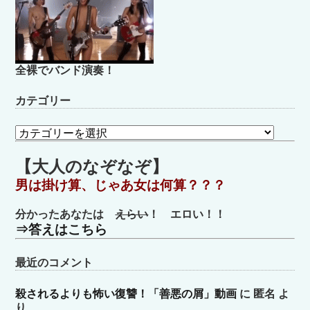
全裸でバンド演奏！
カテゴリー
カ
テ
ゴ
【大人のなぞなぞ】
リ
男は掛け算、じゃあ女は何算？？？
ー
分かったあなたは
えらい
！ エロい！！
⇒答えはこちら
最近のコメント
殺されるよりも怖い復讐！「善悪の屑」動画
に
匿名
よ
り