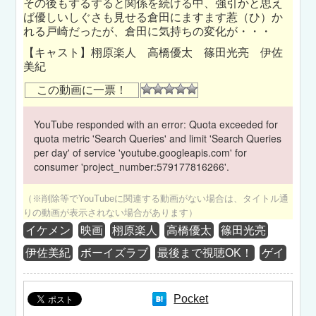
その後もずるずると関係を続ける中、強引かと思え
ば優しいしぐさも見せる倉田にますます惹（ひ）か
れる戸崎だったが、倉田に気持ちの変化が・・・
【キャスト】栩原楽人 高橋優太 篠田光亮 伊佐
美紀
この動画に一票！
YouTube responded with an error: Quota exceeded for
quota metric 'Search Queries' and limit 'Search Queries
per day' of service 'youtube.googleapis.com' for
consumer 'project_number:579177816266'.
（※削除等でYouTubeに関連する動画がない場合は、タイトル通
りの動画が表示されない場合があります）
イケメン
映画
栩原楽人
高橋優太
篠田光亮
伊佐美紀
ボーイズラブ
最後まで視聴OK！
ゲイ
Pocket