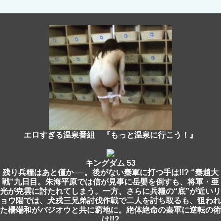
エロすぎる温泉番組 『もっと温泉に行こう！』
キングダム 53
残り兵糧はあと僅か──。後がない秦軍に打つ手は!!? “秦趙大
戦”九日目。朱海平原では信が見事に岳嬰を倒すも、将軍・亜
光が尭雲に討たれてしまう。一方、さらに兵糧の“底”が近いリ
ョウ陽では、犬戎三兄弟討伐作戦で二人を討ち取るも、狙われ
た楊端和がバジオウと共に窮地に。絶体絶命の秦軍に逆転の術
は!!?