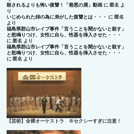
殺されるよりも怖い復讐！「善悪の屑」動画
に
匿名
よ
り
いじめられた姉の為に弟がした復讐とは・・・
に
匿名
より
福島県郡山市レイプ事件「言うことを聞かないと殺す」
と怒鳴りつけ、女性に自ら、性器を挿入させた・・・
に
匿名
より
福島県郡山市レイプ事件「言うことを聞かないと殺す」
と怒鳴りつけ、女性に自ら、性器を挿入させた・・・
に
匿名
より
【芸術】全裸オーケストラ ※セクシーすぎに注意！