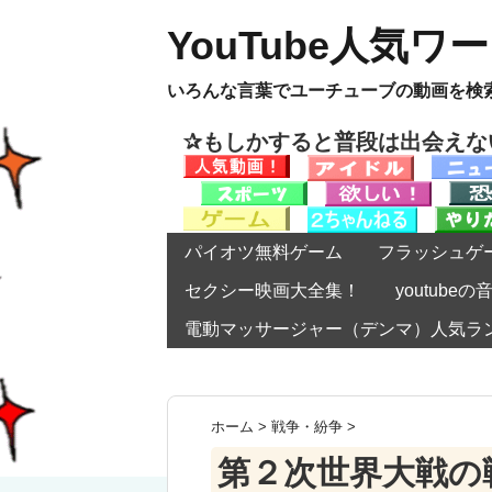
YouTube人気ワ
いろんな言葉でユーチューブの動画を検
✰もしかすると普段は出会え
パイオツ無料ゲーム
フラッシュゲ
セクシー映画大全集！
youtub
電動マッサージャー（デンマ）人気ラ
ホーム
>
戦争・紛争
>
第２次世界大戦の戦