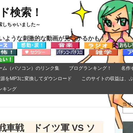
ード検索！
索しちゃいました～
ないような刺激的な動画が見つかるかも！
ーム（パソコン）のリンク集
ブログランキング！
名作
eの音源をMP3に変換してダウンロード
このサイトの収益は、
ンキング
当サ
検
索:
車戦 ドイツ軍 VS ソ