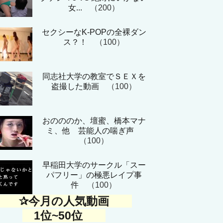
女...
（200）
セクシーなK-POPの全裸ダン
ス？！
（100）
同志社大学の教室でＳＥＸを
盗撮した動画
（100）
おのののか、壇蜜、橋本マナ
ミ、他 芸能人の喘ぎ声
（100）
早稲田大学のサークル「スー
パフリー」の極悪レイプ事
件
（100）
✰今月の人気動画
1位~50位