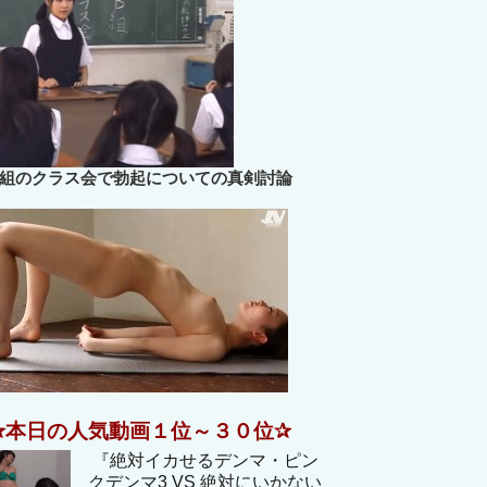
B組のクラス会で勃起についての真剣討論
✰本日の人気動画１位～３０位✰
『絶対イカせるデンマ・ピン
クデンマ3 VS 絶対にいかない