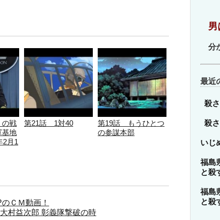
ゴ
リ
男
ー
分
最近
殺さ
殺さ
」の戦
第21話 1対40
第19話 もうひとつ
軍基地
の参謀本部
年2月1
いじ
福島
と殺
福島
と殺
APのＣＭ動画！
大村益次郎 彰義隊撃破の時