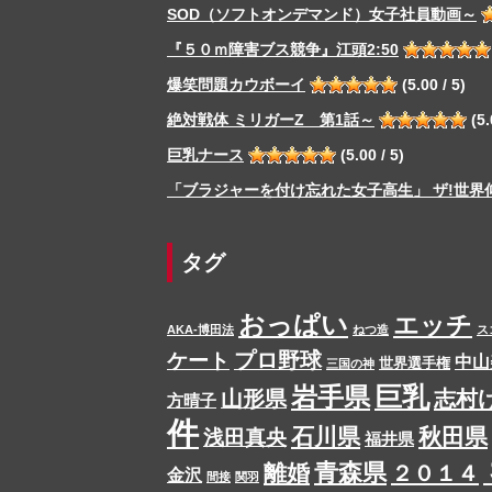
SOD（ソフトオンデマンド）女子社員動画～
『５０ｍ障害ブス競争』江頭2:50
爆笑問題カウボーイ
(5.00 / 5)
絶対戦体 ミリガーZ 第1話～
(5.
巨乳ナース
(5.00 / 5)
「ブラジャーを付け忘れた女子高生」 ザ!世界
タグ
おっぱい
エッチ
AKA-博田法
ねつ造
ス
プロ野球
ケート
中山
世界選手権
三国の神
岩手県
巨乳
山形県
志村
方晴子
件
石川県
秋田県
浅田真央
福井県
青森県
離婚
２０１４
金沢
間接
関羽