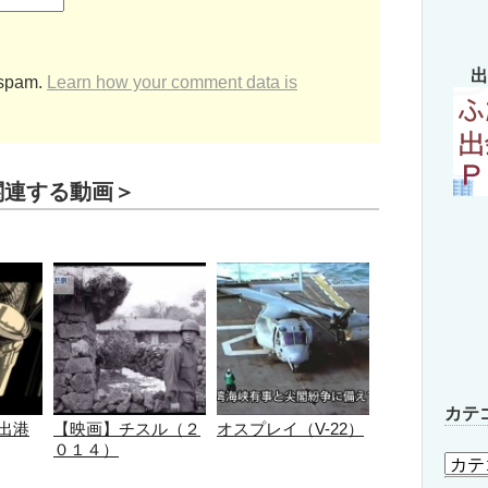
出
 spam.
Learn how your comment data is
関連する動画＞
カテ
出港
【映画】チスル（２
オスプレイ（V-22）
０１４）
カ
テ