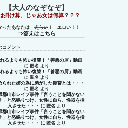
【大人のなぞなぞ】
は掛け算、じゃあ女は何算？？？
かったあなたは
えらい
！ エロい！！
⇒答えはこちら
のコメント
れるよりも怖い復讐！「善悪の屑」動画
に
匿名
より
れるよりも怖い復讐！「善悪の屑」動画
に
匿名
より
められた姉の為に弟がした復讐とは・・・
に
匿名
より
県郡山市レイプ事件「言うことを聞かない
す」と怒鳴りつけ、女性に自ら、性器を挿
入させた・・・
に
匿名
より
県郡山市レイプ事件「言うことを聞かない
す」と怒鳴りつけ、女性に自ら、性器を挿
入させた・・・
に
匿名
より