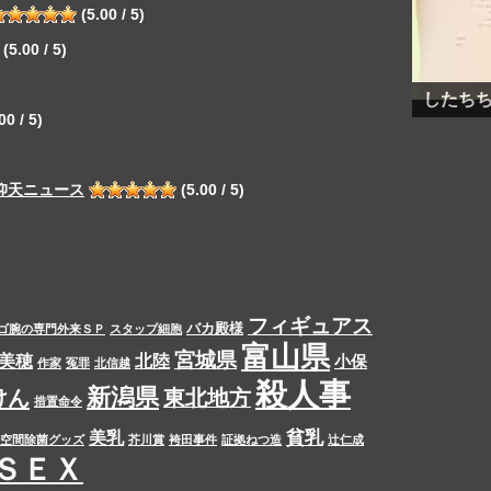
(5.00 / 5)
(5.00 / 5)
したち
00 / 5)
仰天ニュース
(5.00 / 5)
フィギュアス
バカ殿様
ゴ腕の専門外来ＳＰ
スタップ細胞
富山県
宮城県
美穂
北陸
小保
作家
冤罪
北信越
殺人事
新潟県
けん
東北地方
措置命令
貧乳
美乳
空間除菌グッズ
芥川賞
袴田事件
証拠ねつ造
辻仁成
ＳＥＸ