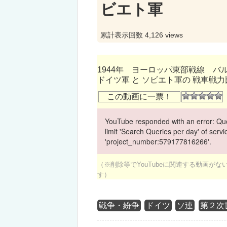
ビエト軍
累計表示回数 4,126 views
1944年 ヨーロッパ東部戦線 バ
ドイツ軍 と ソビエト軍の 戦車戦力
この動画に一票！
YouTube responded with an error: Quo
limit 'Search Queries per day' of ser
'project_number:579177816266'.
（※削除等でYouTubeに関連する動画が
す）
戦争・紛争
ドイツ
ソ連
第２次