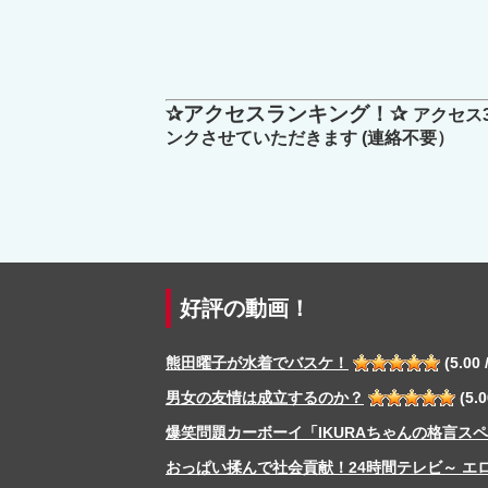
✰アクセスランキング！✰
アクセス
ンクさせていただきます (連絡不要）
好評の動画！
熊田曜子が水着でバスケ！
(5.00 /
男女の友情は成立するのか？
(5.0
爆笑問題カーボーイ「IKURAちゃんの格言ス
おっぱい揉んで社会貢献！24時間テレビ～ エ