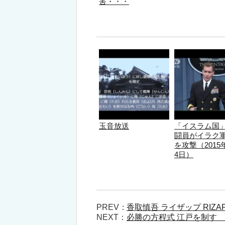
害・・・
玉音放送
「イスラム国
闘員がイラク
を攻撃（2015
4日）
PREV：
香取慎吾 ライザップ RIZ
NEXT：
必勝の方程式 江戸を制す 