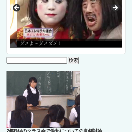
ダメよ～ダメダメ！
Ａ
検
索:
2年B組のクラス会で勃起についての真剣討論