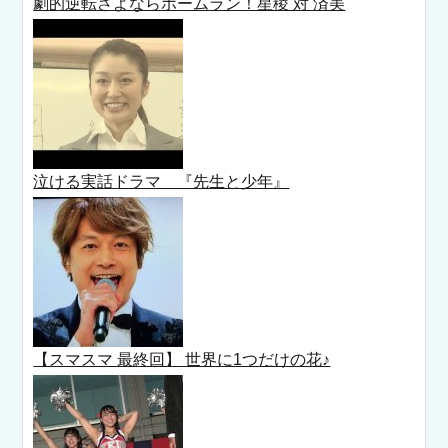
劇的逆転さよならホームラン！星稜 対 済美
泣ける実話ドラマ 『先生と少年』
【スマスマ 最終回】 世界に1つだけの花♪