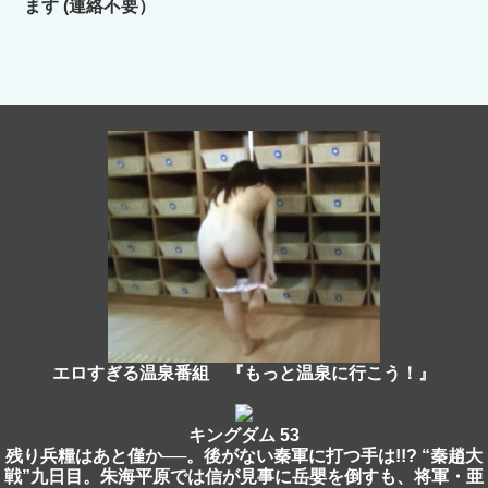
ます (連絡不要）
エロすぎる温泉番組 『もっと温泉に行こう！』
キングダム 53
残り兵糧はあと僅か──。後がない秦軍に打つ手は!!? “秦趙大
戦”九日目。朱海平原では信が見事に岳嬰を倒すも、将軍・亜