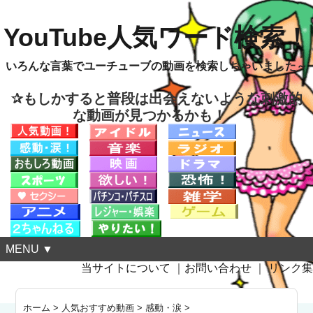
YouTube人気ワード検索！
いろんな言葉でユーチューブの動画を検索しちゃいました～
✰もしかすると普段は出会えないような刺激的
な動画が見つかるかも！
MENU ▼
当サイトについて
｜
お問い合わせ
｜
リンク集
ホーム
>
人気おすすめ動画
>
感動・涙
>