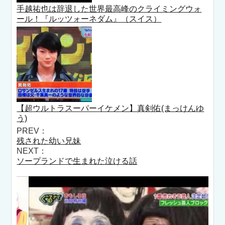
手越祐也は辞退した世界最高峰のクライミングウォ
ール！『ルッツォーネダム』（スイス）
【超ウルトラスーパーイケメン】真剣佑(まっけんゆ
う)
PREV：
残された幼い兄妹
NEXT：
ソープランドで生まれた泣ける話