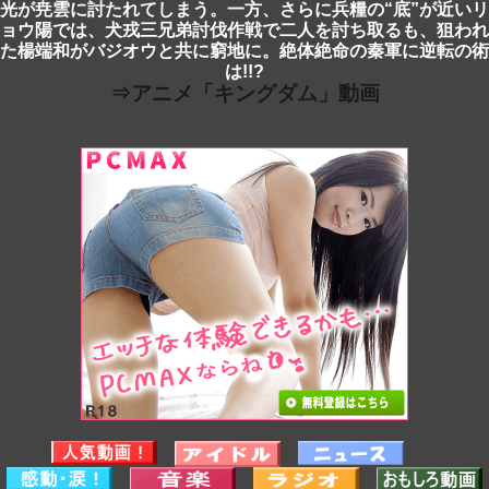
光が尭雲に討たれてしまう。一方、さらに兵糧の“底”が近いリ
ョウ陽では、犬戎三兄弟討伐作戦で二人を討ち取るも、狙われ
た楊端和がバジオウと共に窮地に。絶体絶命の秦軍に逆転の術
は!!?
⇒アニメ「キングダム」動画