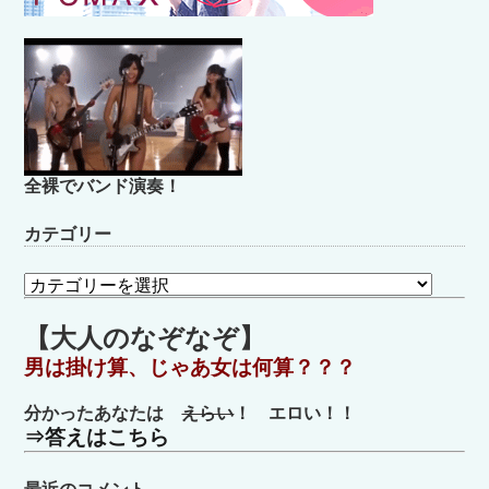
全裸でバンド演奏！
カテゴリー
カ
テ
ゴ
【大人のなぞなぞ】
リ
男は掛け算、じゃあ女は何算？？？
ー
分かったあなたは
えらい
！ エロい！！
⇒答えはこちら