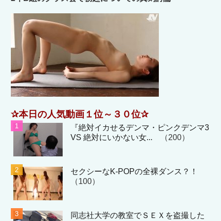
✰本日の人気動画１位～３０位✰
『絶対イカせるデンマ・ピンクデンマ3
VS 絶対にいかない女...
（200）
セクシーなK-POPの全裸ダンス？！
（100）
同志社大学の教室でＳＥＸを盗撮した