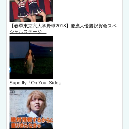
【春季東京六大学野球2018】慶應大優勝祝賀会スペ
シャルステージ！
Superfly『On Your Side』