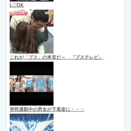
L♡DK
これが「ブス」の本音だ～ 『ブステレビ』
突然通勤中の男女が下着姿に・・・