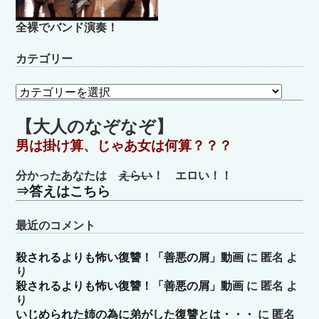
全裸でバンド演奏！
カテゴリー
カ
テ
ゴ
【大人のなぞなぞ】
リ
男は掛け算、じゃあ女は何算？？？
ー
分かったあなたは
えらい
！ エロい！！
⇒答えはこちら
最近のコメント
殺されるよりも怖い復讐！「善悪の屑」動画
に
匿名
よ
り
殺されるよりも怖い復讐！「善悪の屑」動画
に
匿名
よ
り
いじめられた姉の為に弟がした復讐とは・・・
に
匿名