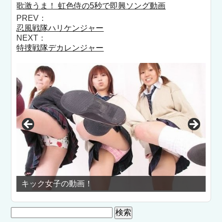
歌激うま！ 虹色侍の5秒で即興ソング動画
PREV：
忍風戦隊ハリケンジャー
NEXT：
特捜戦隊デカレンジャー
画！
プリケツダンス
検
索: