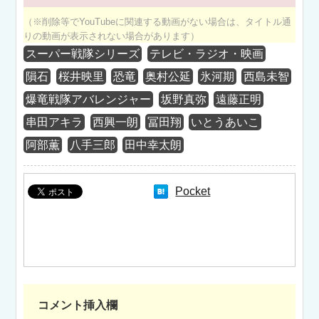
（※削除等でYouTubeに関連する動画がない場合は、タイトル通
りの動画が表示されない場合があります）
スーパー戦隊シリーズ
テレビ・ラジオ・映画
隕石
桜井映里
恐竜
奥村公延
氷河期
西島未智
爆竜戦隊アバレンジャー
坂野真弥
遠藤正明
串田アキラ
西興一朗
冨田翔
いとうあいこ
阿部薫
八手三郎
田中幸太朗
Pocket
コメント挿入欄