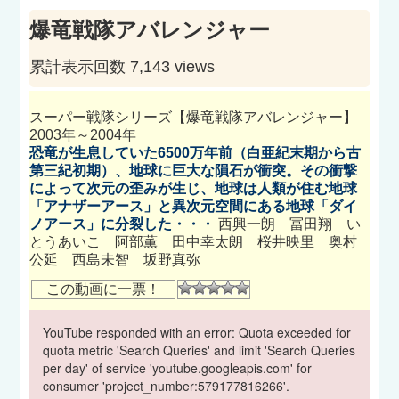
爆竜戦隊アバレンジャー
累計表示回数 7,143 views
スーパー戦隊シリーズ【爆竜戦隊アバレンジャー】
2003年～2004年
恐竜が生息していた6500万年前（白亜紀末期から古
第三紀初期）、地球に巨大な隕石が衝突。その衝撃
によって次元の歪みが生じ、地球は人類が住む地球
「アナザーアース」と異次元空間にある地球「ダイ
ノアース」に分裂した・・・
西興一朗 冨田翔 い
とうあいこ 阿部薫 田中幸太朗 桜井映里 奥村
公延 西島未智 坂野真弥
この動画に一票！
YouTube responded with an error: Quota exceeded for
quota metric 'Search Queries' and limit 'Search Queries
per day' of service 'youtube.googleapis.com' for
consumer 'project_number:579177816266'.