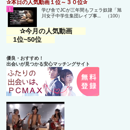
✰本日の人気動画１位～３０位✰
学び舎でJCが三年間もフェラ奴隷「旭
川女子中学生集団レイプ事...
（100）
✰今月の人気動画
1位~50位
優良・おすすめ！
出会いが見つかる安心マッチングサイト