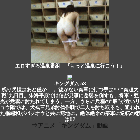
エロすぎる温泉番組 『もっと温泉に行こう！』
キングダム 53
残り兵糧はあと僅か──。後がない秦軍に打つ手は!!? “秦趙大
戦”九日目。朱海平原では信が見事に岳嬰を倒すも、将軍・亜
光が尭雲に討たれてしまう。一方、さらに兵糧の“底”が近いリ
ョウ陽では、犬戎三兄弟討伐作戦で二人を討ち取るも、狙われ
た楊端和がバジオウと共に窮地に。絶体絶命の秦軍に逆転の術
は!!?
⇒アニメ「キングダム」動画