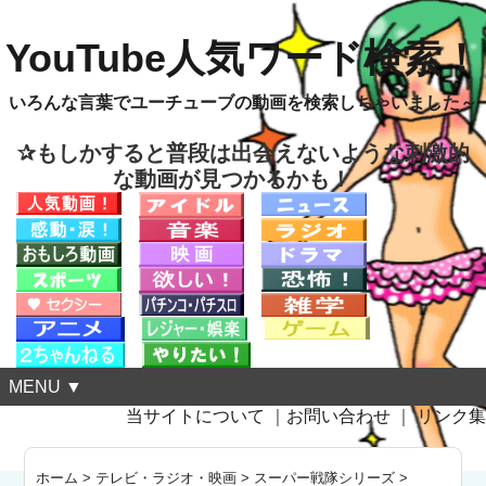
YouTube人気ワード検索！
いろんな言葉でユーチューブの動画を検索しちゃいました～
✰もしかすると普段は出会えないような刺激的
な動画が見つかるかも！
MENU ▼
当サイトについて
｜
お問い合わせ
｜
リンク集
ホーム
>
テレビ・ラジオ・映画
>
スーパー戦隊シリーズ
>