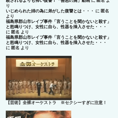
殺されるよりも怖い復讐！「善悪の屑」動画
に
匿名
よ
り
いじめられた姉の為に弟がした復讐とは・・・
に
匿名
より
福島県郡山市レイプ事件「言うことを聞かないと殺す」
と怒鳴りつけ、女性に自ら、性器を挿入させた・・・
に
匿名
より
福島県郡山市レイプ事件「言うことを聞かないと殺す」
と怒鳴りつけ、女性に自ら、性器を挿入させた・・・
に
匿名
より
【芸術】全裸オーケストラ ※セクシーすぎに注意！