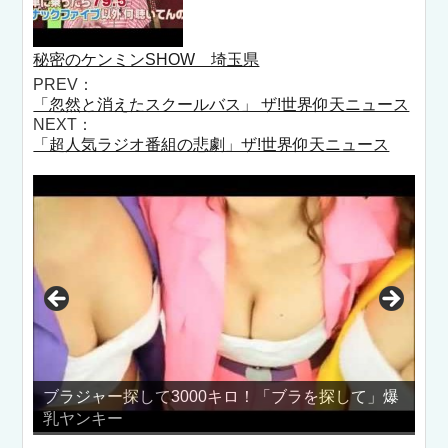
秘密のケンミンSHOW 埼玉県
PREV：
「忽然と消えたスクールバス」 ザ!世界仰天ニュース
NEXT：
「超人気ラジオ番組の悲劇」ザ!世界仰天ニュース
ブラジャー探して3000キロ！「ブラを探して」爆
乳ヤンキー
大学