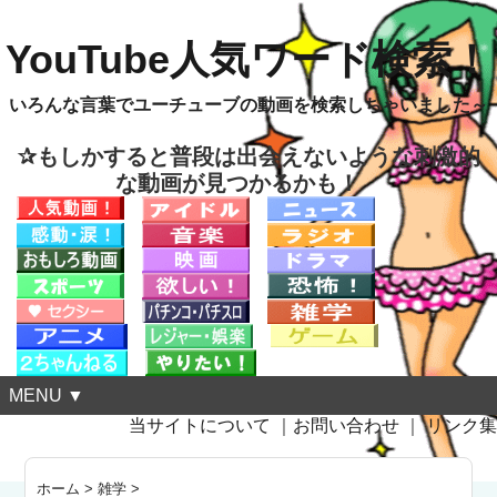
YouTube人気ワード検索！
いろんな言葉でユーチューブの動画を検索しちゃいました～
✰もしかすると普段は出会えないような刺激的
な動画が見つかるかも！
MENU ▼
当サイトについて
｜
お問い合わせ
｜
リンク集
ホーム
>
雑学
>