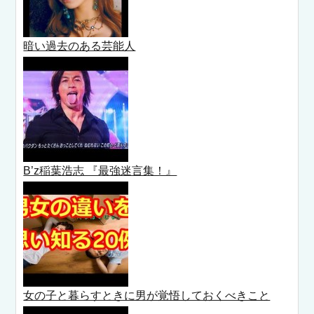
暗い過去のある芸能人
B’z稲葉浩志 『最強迷言集！』
女の子と暮らすときに男が覚悟しておくべきこと