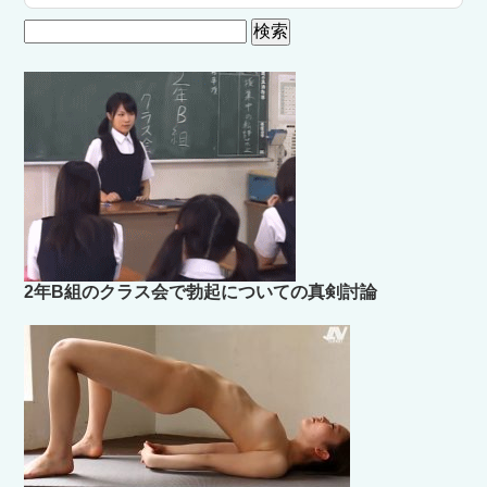
検
索:
2年B組のクラス会で勃起についての真剣討論