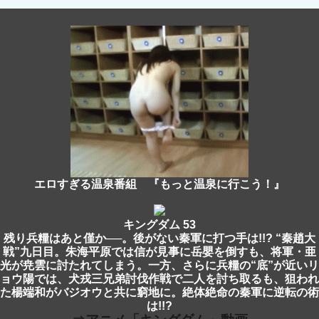
エロすぎる温泉番組 『もっと温泉に行こう！』
キングダム 53
残り兵糧はあと僅か──。後がない秦軍に打つ手は!!? “秦趙大
戦”九日目。朱海平原では信が見事に岳嬰を倒すも、将軍・亜
光が尭雲に討たれてしまう。一方、さらに兵糧の“底”が近いリ
ョウ陽では、犬戎三兄弟討伐作戦で二人を討ち取るも、狙われ
た楊端和がバジオウと共に窮地に。絶体絶命の秦軍に逆転の術
は!!?