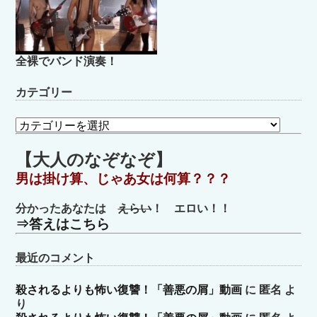
全裸でバンド演奏！
カテゴリー
カ
テ
ゴ
【大人のなぞなぞ】
リ
男は掛け算、じゃあ女は何算？？？
ー
分かったあなたは
えらい
！ エロい！！
⇒答えはこちら
最近のコメント
殺されるよりも怖い復讐！「善悪の屑」動画
に
匿名
よ
り