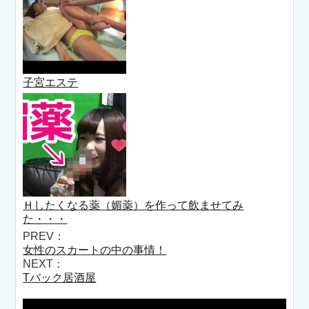
子宮エステ
Ｈしたくなる薬（媚薬）を作って飲ませてみ
た・・・
PREV：
女性のスカートの中の事情！
NEXT：
Tバック居酒屋