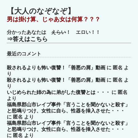
テ
ゴ
【大人のなぞなぞ】
リ
男は掛け算、じゃあ女は何算？？？
ー
分かったあなたは
えらい
！ エロい！！
⇒答えはこちら
最近のコメント
殺されるよりも怖い復讐！「善悪の屑」動画
に
匿名
よ
り
殺されるよりも怖い復讐！「善悪の屑」動画
に
匿名
よ
り
いじめられた姉の為に弟がした復讐とは・・・
に
匿名
より
福島県郡山市レイプ事件「言うことを聞かないと殺す」
と怒鳴りつけ、女性に自ら、性器を挿入させた・・・
に
匿名
より
福島県郡山市レイプ事件「言うことを聞かないと殺す」
と怒鳴りつけ、女性に自ら、性器を挿入させた・・・
に
匿名
より