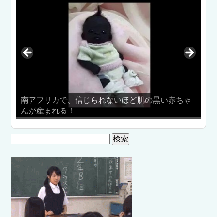
南アフリカで、信じられないほど肌の黒い赤ちゃ
んが産まれる！
息ぴっ
検
索: