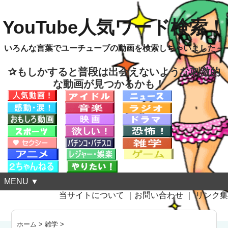
YouTube人気ワード検索！
いろんな言葉でユーチューブの動画を検索しちゃいました～
✰もしかすると普段は出会えないような刺激的
な動画が見つかるかも！
MENU ▼
当サイトについて
｜
お問い合わせ
｜
リンク集
ホーム
>
雑学
>