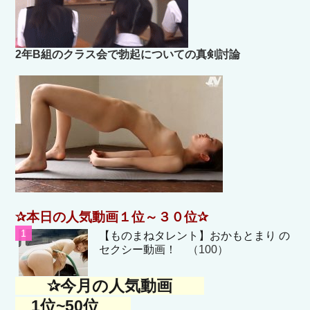
2年B組のクラス会で勃起についての真剣討論
✰本日の人気動画１位～３０位✰
【ものまねタレント】おかもとまり の
セクシー動画！
（100）
✰今月の人気動画
1位~50位