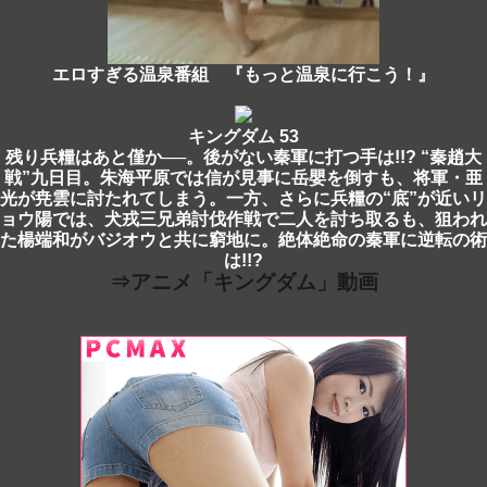
エロすぎる温泉番組 『もっと温泉に行こう！』
キングダム 53
残り兵糧はあと僅か──。後がない秦軍に打つ手は!!? “秦趙大
戦”九日目。朱海平原では信が見事に岳嬰を倒すも、将軍・亜
光が尭雲に討たれてしまう。一方、さらに兵糧の“底”が近いリ
ョウ陽では、犬戎三兄弟討伐作戦で二人を討ち取るも、狙われ
た楊端和がバジオウと共に窮地に。絶体絶命の秦軍に逆転の術
は!!?
⇒アニメ「キングダム」動画