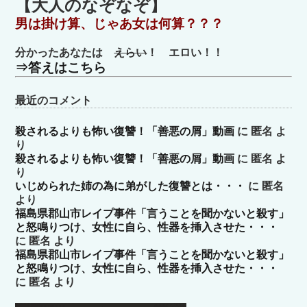
【大人のなぞなぞ】
リ
男は掛け算、じゃあ女は何算？？？
ー
分かったあなたは
えらい
！ エロい！！
⇒答えはこちら
最近のコメント
殺されるよりも怖い復讐！「善悪の屑」動画
に
匿名
よ
り
殺されるよりも怖い復讐！「善悪の屑」動画
に
匿名
よ
り
いじめられた姉の為に弟がした復讐とは・・・
に
匿名
より
福島県郡山市レイプ事件「言うことを聞かないと殺す」
と怒鳴りつけ、女性に自ら、性器を挿入させた・・・
に
匿名
より
福島県郡山市レイプ事件「言うことを聞かないと殺す」
と怒鳴りつけ、女性に自ら、性器を挿入させた・・・
に
匿名
より