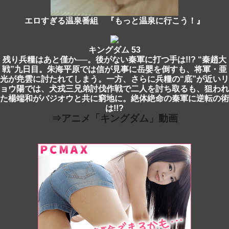
エロすぎる温泉番組 『もっと温泉に行こう！』
キングダム 53
残り兵糧はあと僅か──。後がない秦軍に打つ手は!!? “秦趙大
戦”九日目。朱海平原では信が見事に岳嬰を倒すも、将軍・亜
光が尭雲に討たれてしまう。一方、さらに兵糧の“底”が近いリ
ョウ陽では、犬戎三兄弟討伐作戦で二人を討ち取るも、狙われ
た楊端和がバジオウと共に窮地に。絶体絶命の秦軍に逆転の術
は!!?
⇒アニメ「キングダム」動画