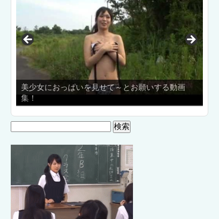
美少女におっぱいを見せて～とお願いする動画
集！
パ
検
索: