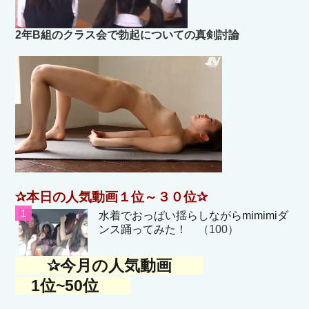
2年B組のクラス会で勃起についての真剣討論
✰本日の人気動画１位～３０位✰
水着でおっぱい揺らしながらmimimiダ
ンス踊ってみた！
（100）
✰今月の人気動画
1位~50位