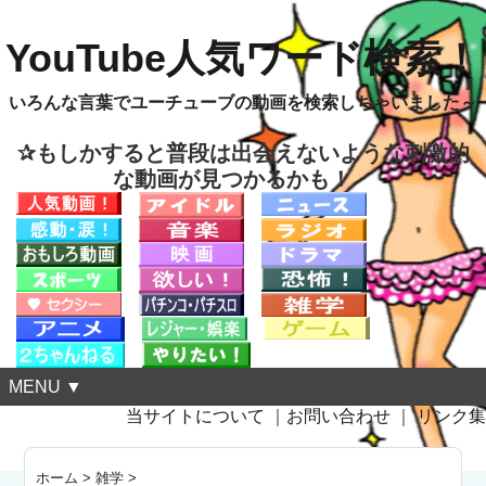
YouTube人気ワード検索！
いろんな言葉でユーチューブの動画を検索しちゃいました～
✰もしかすると普段は出会えないような刺激的
な動画が見つかるかも！
MENU ▼
当サイトについて
｜
お問い合わせ
｜
リンク集
ホーム
>
雑学
>