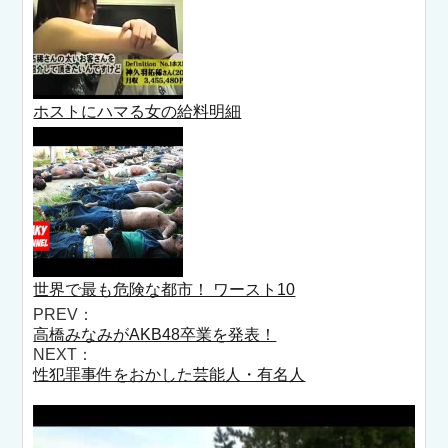
ホストにハマる女の給料明細
世界で最も危険な都市！ ワースト10
PREV：
高橋みなみがAKB48卒業を発表！
NEXT：
性犯罪事件をおかした芸能人・有名人