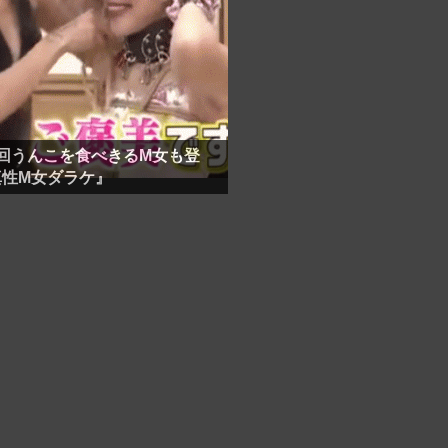
回うんこを食べきるM女も登
真性M女ダラケ』