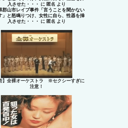
入させた・・・
に
匿名
より
県郡山市レイプ事件「言うことを聞かない
す」と怒鳴りつけ、女性に自ら、性器を挿
入させた・・・
に
匿名
より
術】全裸オーケストラ ※セクシーすぎに
注意！