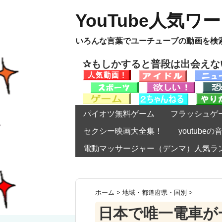
YouTube人気ワ
いろんな言葉でユーチューブの動画を検
✰もしかすると普段は出会え
パイオツ無料ゲーム
フラッシュゲ
セクシー映画大全集！
youtub
電動マッサージャー（デンマ）人気ラ
ホーム
>
地域・都道府県・国別
>
日本で唯一電車が