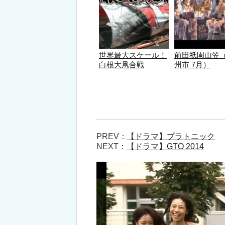
世界最大スケール！
前田祇園山笠
白根大凧合戦
州市 7月）
PREV：
【ドラマ】プラトニック
NEXT：
【ドラマ】GTO 2014