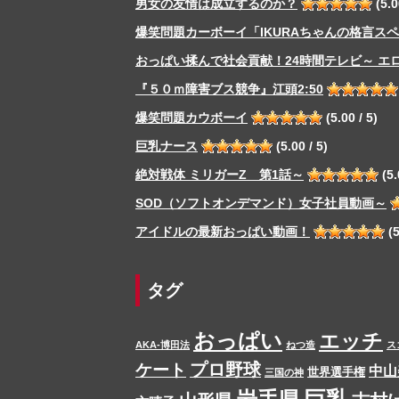
男女の友情は成立するのか？
(5.0
爆笑問題カーボーイ「IKURAちゃんの格言ス
おっぱい揉んで社会貢献！24時間テレビ～ エ
『５０ｍ障害ブス競争』江頭2:50
爆笑問題カウボーイ
(5.00 / 5)
巨乳ナース
(5.00 / 5)
絶対戦体 ミリガーZ 第1話～
(5.
SOD（ソフトオンデマンド）女子社員動画～
アイドルの最新おっぱい動画！
(5
タグ
おっぱい
エッチ
AKA-博田法
ねつ造
ス
プロ野球
ケート
中山
世界選手権
三国の神