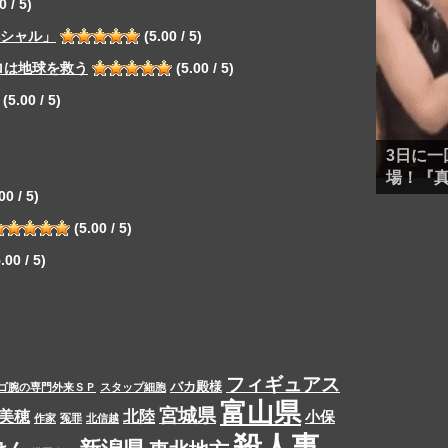
0 / 5)
ペシャル」
(5.00 / 5)
ロは地球を救う
(5.00 / 5)
(5.00 / 5)
3日に一
場！『
00 / 5)
(5.00 / 5)
.00 / 5)
フィギュアス
バカ殿様
ゴ腕の専門外来ＳＰ
スタップ細胞
富山県
宮城県
美穂
北陸
小保
作家
冤罪
北信越
殺人事