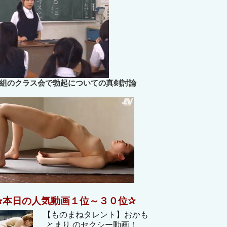
B組のクラス会で勃起についての真剣討論
✰本日の人気動画１位～３０位✰
【ものまねタレント】おかも
とまり のセクシー動画！