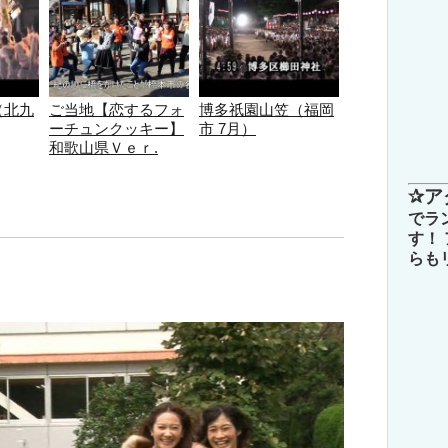
（北九
ご当地【恋するフォ
博多祇園山笠（福岡
ーチュンクッキー】
市 7月）
和歌山県Ｖｅｒ.
✰ア
でラ
す！
らも