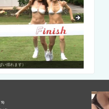
い揺れます）
AV男優しみ
 5)