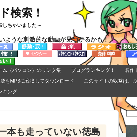
ード検索！
索しちゃいました～
ないような刺激的な動画が見つかるかも！
ーム（パソコン）のリンク集
ブログランキング！
名作
eの音源をMP3に変換してダウンロード
このサイトの収益は、
ンキング
当サ
検
索:
一本も走っていない徳島