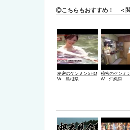
◎こちらもおすすめ！ ＜
秘密のケンミンSHO
秘密のケンミン
W 島根県
W 沖縄県