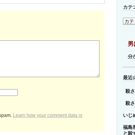
カテ
カ
テ
ゴ
リ
男
ー
分
最近
殺さ
殺さ
いじ
 spam.
Learn how your comment data is
福島
と殺