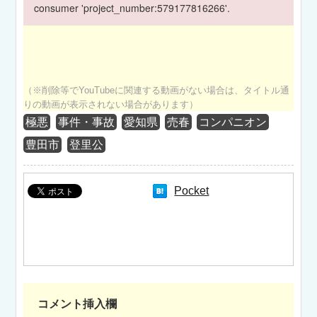
consumer 'project_number:579177816266'.
（※削除等でYouTubeに関連する動画がない場合は、タイトル通
りの動画が表示されない場合があります）
極悪
事件・事故
愛知県
売春
コンパニオン
豊田市
登里公
Pocket
コメント挿入欄