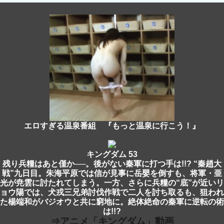
エロすぎる温泉番組 『もっと温泉に行こう！』
キングダム 53
残り兵糧はあと僅か──。後がない秦軍に打つ手は!!? “秦趙大
戦”九日目。朱海平原では信が見事に岳嬰を倒すも、将軍・亜
光が尭雲に討たれてしまう。一方、さらに兵糧の“底”が近いリ
ョウ陽では、犬戎三兄弟討伐作戦で二人を討ち取るも、狙われ
た楊端和がバジオウと共に窮地に。絶体絶命の秦軍に逆転の術
は!!?
⇒アニメ「キングダム」動画