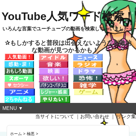
YouTube人気ワード検索！
いろんな言葉でユーチューブの動画を検索しちゃいました～
✰もしかすると普段は出会えないような刺激的
な動画が見つかるかも！
MENU ▼
当サイトについて
｜
お問い合わせ
｜
リンク集
ホーム
>
極悪
>