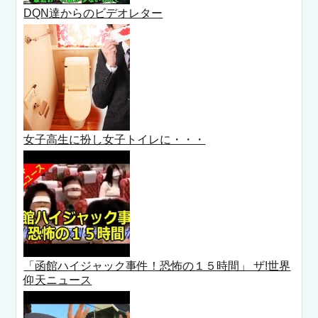
DQN達からのビデオレター
女子高生に扮し女子トイレに・・・
「函館ハイジャック事件！恐怖の１５時間」 ザ!世界
仰天ニュース