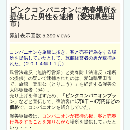
ピンクコンパニオンに売春場所を
提供した男性を逮捕（愛知県豊田
市）
累計表示回数 5,390 views
コンパニオンを旅館に招き、客と売春行為をする場
所を提供していたとして、旅館経営者­の男が逮捕さ
れた。(２０１４年１１月)
風営法違反（無許可営業）と売春防止法違反（場所
の提供）の疑いで逮捕されたのは、愛­知県豊田市
で、旅館「登里公（とりこう）」を経営する渥美公
太郎容疑者（54）。
売り­上げを伸ばすため、
「ピンクコンパニオンプラ
ン」
などと宣伝して、宿泊客に
1万8千～­4万円ほどの
価格
で、コンパニオンを紹介していた。
渥美容疑者は、
コンパニオンが接待の後、客と売春
行為をすることを知りながら
場所を提供していたと
いう・・・