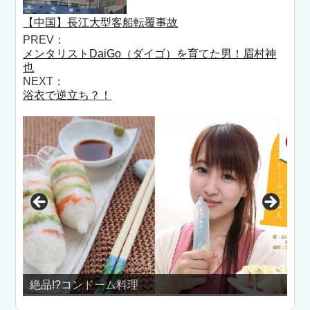
【中国】長江大型客船転覆事故
PREV：
メンタリストDaiGo（ダイゴ）を育てた男！眉村神
也
NEXT：
浴衣で逆立ち？！
絶品!?コンドーム料理
ノエル（