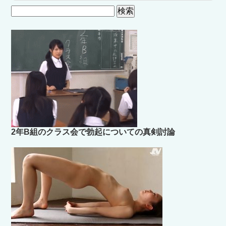
検
索:
2年B組のクラス会で勃起についての真剣討論