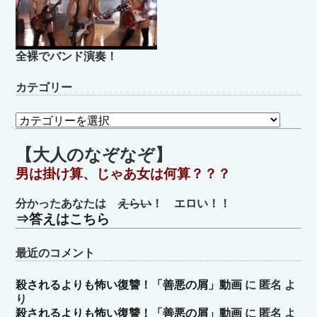
全裸でバンド演奏！
カテゴリー
カ
テ
ゴ
【大人のなぞなぞ】
リ
男は掛け算、じゃあ女は何算？？？
ー
分かったあなたは
えらい
！ エロい！！
⇒答えはこちら
最近のコメント
殺されるよりも怖い復讐！「善悪の屑」動画
に
匿名
よ
り
殺されるよりも怖い復讐！「善悪の屑」動画
に
匿名
よ