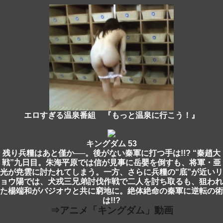
エロすぎる温泉番組 『もっと温泉に行こう！』
キングダム 53
残り兵糧はあと僅か──。後がない秦軍に打つ手は!!? “秦趙大
戦”九日目。朱海平原では信が見事に岳嬰を倒すも、将軍・亜
光が尭雲に討たれてしまう。一方、さらに兵糧の“底”が近いリ
ョウ陽では、犬戎三兄弟討伐作戦で二人を討ち取るも、狙われ
た楊端和がバジオウと共に窮地に。絶体絶命の秦軍に逆転の術
は!!?
⇒アニメ「キングダム」動画