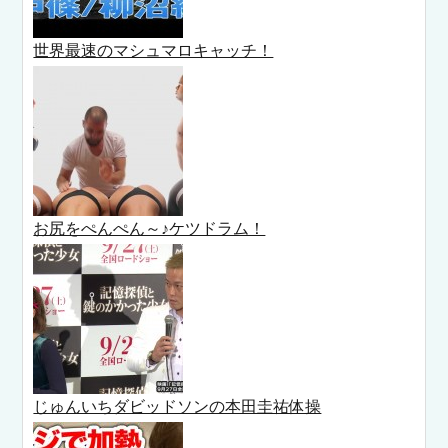
世界最速のマシュマロキャッチ！
お尻をぺんぺん～♪ケツドラム！
じゅんいちダビッドソンの本田圭祐体操