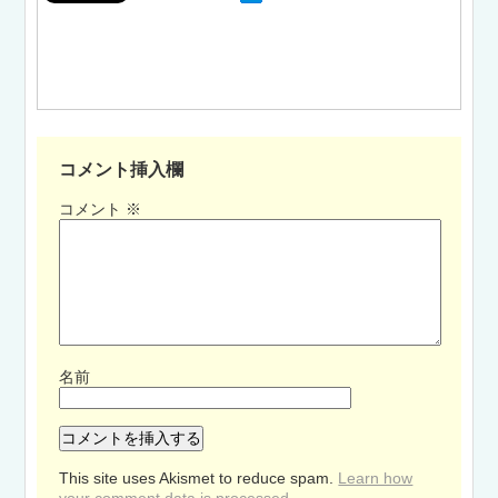
コメント挿入欄
コメント
※
名前
This site uses Akismet to reduce spam.
Learn how
your comment data is processed.