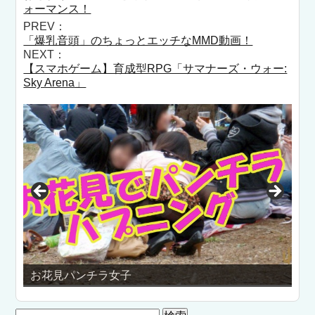
ォーマンス！
PREV：
「爆乳音頭」のちょっとエッチなMMD動画！
NEXT：
【スマホゲーム】育成型RPG「サマナーズ・ウォー:
Sky Arena」
【素人企
でイクの
お花見パンチラ女子
検