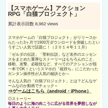
【スマホゲーム】アクション
RPG「白猫プロジェクト」
累計表示回数 8,962 views
スマホゲームの「白猫プロジェクト」がリリースか
らたった3ヶ月で1900万ダウンロードを突破したとい
うすごい人気で話題に！（２０１４年１１月）
「ゼルダの伝説」「聖剣伝説」など名作のエッセン
スをまとめた重厚なストーリーはもちろんのこと、
移動、攻撃、必殺技など、すべてのアクションが指
一本でOK！というスマホの「縦持ち」にこだわった
カンタン操作性が人気の秘訣とか～
そんな人気の「白猫プロジェクト」とは？どんなゲ
ームなのか動画でチェック～
⇒ゲームはこちら（android・iPhone）
◎ストーリー
毎日のように海の向こうに広がる世界を夢想しなが