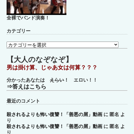
全裸でバンド演奏！
カテゴリー
カ
テ
ゴ
【大人のなぞなぞ】
リ
男は掛け算、じゃあ女は何算？？？
ー
分かったあなたは
えらい
！ エロい！！
⇒答えはこちら
最近のコメント
殺されるよりも怖い復讐！「善悪の屑」動画
に
匿名
よ
り
殺されるよりも怖い復讐！「善悪の屑」動画
に
匿名
よ
り