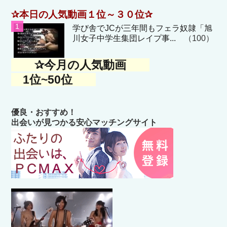
✰本日の人気動画１位～３０位✰
学び舎でJCが三年間もフェラ奴隷「旭
川女子中学生集団レイプ事...
（100）
✰今月の人気動画
1位~50位
優良・おすすめ！
出会いが見つかる安心マッチングサイト