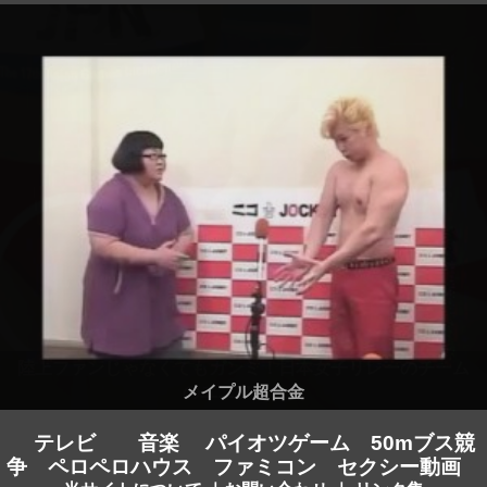
メイプル超合金
テレビ
音楽
パイオツゲーム
50mブス競
争
ペロペロハウス
ファミコン
セクシー動画