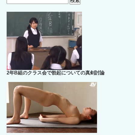
索:
2年B組のクラス会で勃起についての真剣討論