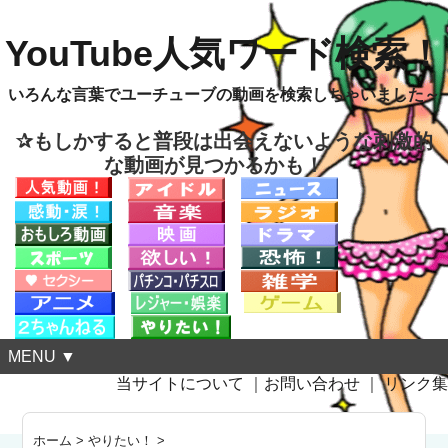
YouTube人気ワード検索！
いろんな言葉でユーチューブの動画を検索しちゃいました～
✰もしかすると普段は出会えないような刺激的
な動画が見つかるかも！
MENU ▼
当サイトについて
｜
お問い合わせ
｜
リンク集
ホーム
>
やりたい！
>