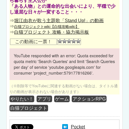
ら暮らす主人公が
「ある人物」との運命的な出会いにより、平穏で少
し退屈な日々が一変すること・・・
⇒
堀江由衣が歌う主題歌「Stand Up!」の動画
⇒
白猫プロジェクトwiki【白猫攻略wiki】
⇒
白猫プロジェクト 攻略・協力掲示板
この動画に一票！
YouTube responded with an error: Quota exceeded for
quota metric 'Search Queries' and limit 'Search Queries
per day' of service 'youtube.googleapis.com' for
consumer 'project_number:579177816266'.
（※削除等でYouTubeに関連する動画がない場合は、タイトル通
りの動画が表示されない場合があります）
やりたい！
アプリ
ゲーム
アクションRPG
白猫プロジェクト
Pocket