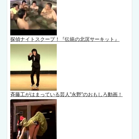
探偵ナイトスクープ！『伝統の北溟サーキット』
斉藤工がはまっている芸人”永野”のおもしろ動画！