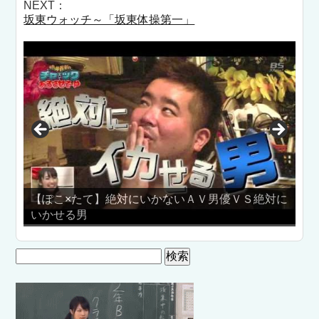
NEXT：
坂東ウォッチ～「坂東体操第一」
対にいかないＡＶ男優ＶＳ絶対に
いやらしい棒を消してしま
クシー注意！
検
索: