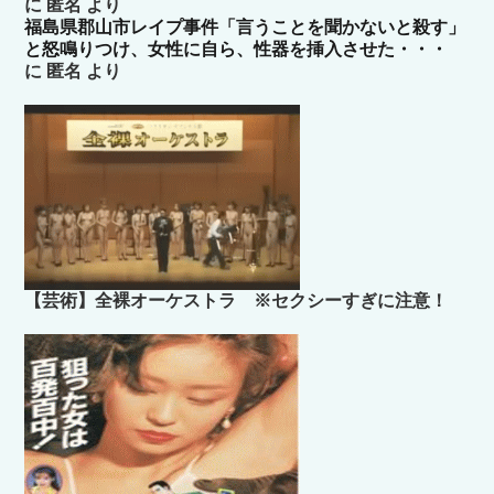
に
匿名
より
福島県郡山市レイプ事件「言うことを聞かないと殺す」
と怒鳴りつけ、女性に自ら、性器を挿入させた・・・
に
匿名
より
【芸術】全裸オーケストラ ※セクシーすぎに注意！