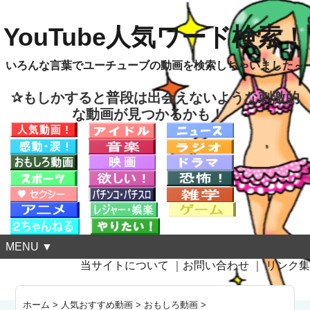
YouTube人気ワード検索！
いろんな言葉でユーチューブの動画を検索しちゃいました～
✰もしかすると普段は出会えないような刺激的
な動画が見つかるかも！
MENU ▼
当サイトについて
｜
お問い合わせ
｜
リンク集
ホーム
>
人気おすすめ動画
>
おもしろ動画
>