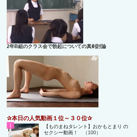
2年B組のクラス会で勃起についての真剣討論
✰本日の人気動画１位～３０位✰
【ものまねタレント】おかもとまり の
セクシー動画！
（100）