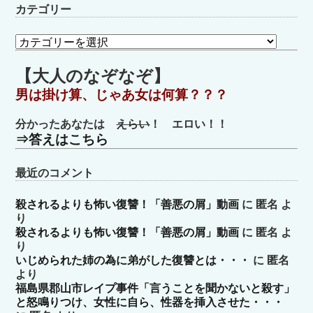
カテゴリー
カ
テ
ゴ
【大人のなぞなぞ】
リ
男は掛け算、じゃあ女は何算？？？
ー
分かったあなたは
えらい
！ エロい！！
⇒答えはこちら
最近のコメント
殺されるよりも怖い復讐！「善悪の屑」動画
に
匿名
よ
り
殺されるよりも怖い復讐！「善悪の屑」動画
に
匿名
よ
り
いじめられた姉の為に弟がした復讐とは・・・
に
匿名
より
福島県郡山市レイプ事件「言うことを聞かないと殺す」
と怒鳴りつけ、女性に自ら、性器を挿入させた・・・