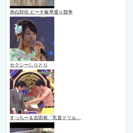
赤白対抗 ビーチ板早渡り競争
セクシーしりとり
すっちー＆吉田裕「乳首ドリル」