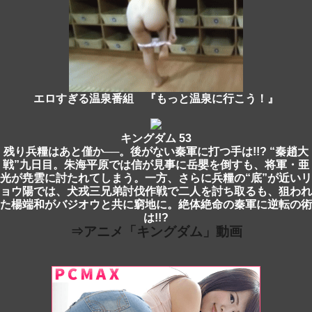
エロすぎる温泉番組 『もっと温泉に行こう！』
キングダム 53
残り兵糧はあと僅か──。後がない秦軍に打つ手は!!? “秦趙大
戦”九日目。朱海平原では信が見事に岳嬰を倒すも、将軍・亜
光が尭雲に討たれてしまう。一方、さらに兵糧の“底”が近いリ
ョウ陽では、犬戎三兄弟討伐作戦で二人を討ち取るも、狙われ
た楊端和がバジオウと共に窮地に。絶体絶命の秦軍に逆転の術
は!!?
⇒アニメ「キングダム」動画