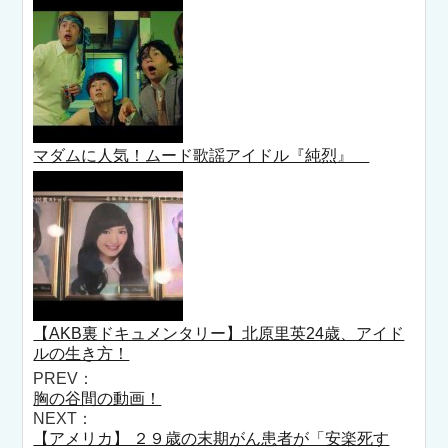
マダムに人気！ムード歌謡アイドル『純烈』
【AKB裏ドキュメンタリー】北原里英24歳、アイド
ルの生き方！
PREV：
胸の谷間の動画！
NEXT：
【アメリカ】 ２９歳の末期がん患者が「安楽死す