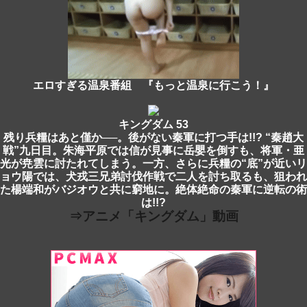
エロすぎる温泉番組 『もっと温泉に行こう！』
キングダム 53
残り兵糧はあと僅か──。後がない秦軍に打つ手は!!? “秦趙大
戦”九日目。朱海平原では信が見事に岳嬰を倒すも、将軍・亜
光が尭雲に討たれてしまう。一方、さらに兵糧の“底”が近いリ
ョウ陽では、犬戎三兄弟討伐作戦で二人を討ち取るも、狙われ
た楊端和がバジオウと共に窮地に。絶体絶命の秦軍に逆転の術
は!!?
⇒アニメ「キングダム」動画