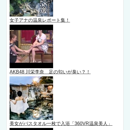
女子アナの温泉レポート集！
AKB48 川栄李奈 足の匂いが臭い？！
美女がバスタオル一枚で入浴「360VR温泉美人」