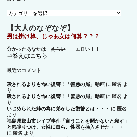
カ
テ
ゴ
【大人のなぞなぞ】
リ
男は掛け算、じゃあ女は何算？？？
ー
分かったあなたは
えらい
！ エロい！！
⇒答えはこちら
最近のコメント
殺されるよりも怖い復讐！「善悪の屑」動画
に
匿名
よ
り
殺されるよりも怖い復讐！「善悪の屑」動画
に
匿名
よ
り
いじめられた姉の為に弟がした復讐とは・・・
に
匿名
より
福島県郡山市レイプ事件「言うことを聞かないと殺す」
と怒鳴りつけ、女性に自ら、性器を挿入させた・・・
に
匿名
より