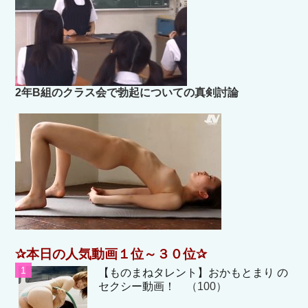
2年B組のクラス会で勃起についての真剣討論
✰本日の人気動画１位～３０位✰
【ものまねタレント】おかもとまり の
セクシー動画！
（100）