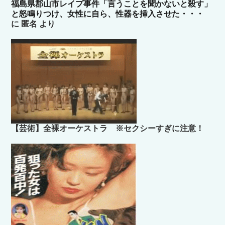
福島県郡山市レイプ事件「言うことを聞かないと殺す」
と怒鳴りつけ、女性に自ら、性器を挿入させた・・・
に
匿名
より
【芸術】全裸オーケストラ ※セクシーすぎに注意！