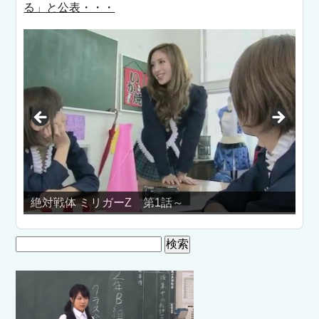
る」と公表・・・
絶対戦体 ミリガーZ 第1話～
『名探
検
索: