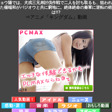
ョウ陽では、犬戎三兄弟討伐作戦で二人を討ち取るも、狙われ
た楊端和がバジオウと共に窮地に。絶体絶命の秦軍に逆転の術
は!!?
⇒アニメ「キングダム」動画