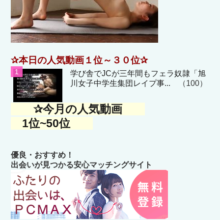
✰本日の人気動画１位～３０位✰
学び舎でJCが三年間もフェラ奴隷「旭
川女子中学生集団レイプ事...
（100）
✰今月の人気動画
1位~50位
優良・おすすめ！
出会いが見つかる安心マッチングサイト