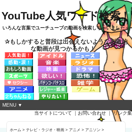
YouTube人気ワード検索！
いろんな言葉でユーチューブの動画を検索しちゃいました～
✰もしかすると普段は出会えないような刺激的
な動画が見つかるかも！
MENU ▼
当サイトについて
｜
お問い合わせ
｜
リンク集
ホーム
>
テレビ・ラジオ・映画
>
アニメ
>
アニソン
>