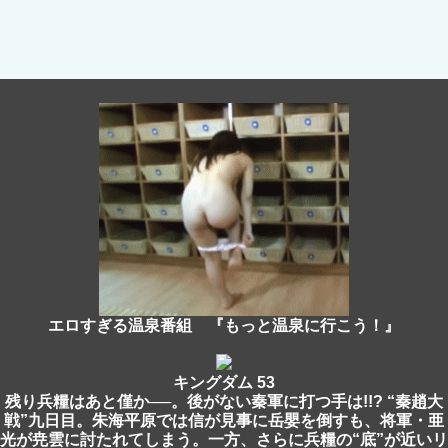
エロすぎる温泉番組 『もっと温泉に行こう！』
キングダム 53
残り兵糧はあと僅か──。後がない秦軍に打つ手は!!? “秦趙大
戦”九日目。朱海平原では信が見事に岳嬰を倒すも、将軍・亜
光が尭雲に討たれてしまう。一方、さらに兵糧の“底”が近いリ