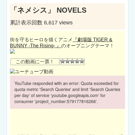
「ネメシス」 NOVELS
累計表示回数 6,617 views
街を守るヒーロを描くアニメ
『劇場版 TIGER &
BUNNY -The Rising- 』
のオープニングテーマ！
この動画に一票！
YouTube responded with an error: Quota exceeded for
quota metric 'Search Queries' and limit 'Search Queries
per day' of service 'youtube.googleapis.com' for
consumer 'project_number:579177816266'.