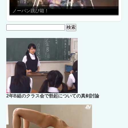
ただのおっぱ
パン跳び箱！
D×D」
検
索:
2年B組のクラス会で勃起についての真剣討論