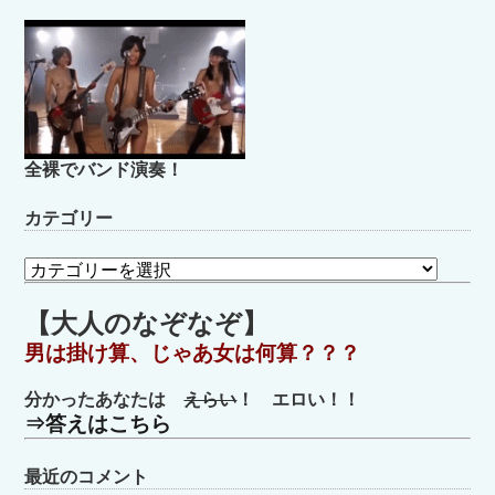
全裸でバンド演奏！
カテゴリー
カ
テ
ゴ
【大人のなぞなぞ】
リ
男は掛け算、じゃあ女は何算？？？
ー
分かったあなたは
えらい
！ エロい！！
⇒答えはこちら
最近のコメント