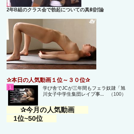
2年B組のクラス会で勃起についての真剣討論
✰本日の人気動画１位～３０位✰
学び舎でJCが三年間もフェラ奴隷「旭
川女子中学生集団レイプ事...
（100）
✰今月の人気動画
1位~50位