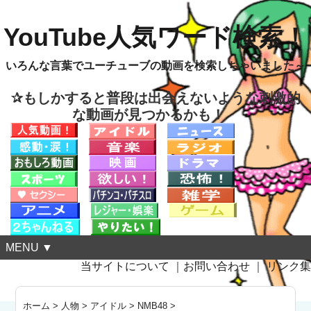
YouTube人気ワード検索！
いろんな言葉でユーチューブの動画を検索しちゃいました～
✰もしかすると普段は出会えないような刺激的
な動画が見つかるかも！
MENU ▼
当サイトについて
｜
お問い合わせ
｜
リンク集
ホーム
>
人物
>
アイドル
>
NMB48
>