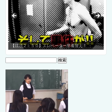
【江頭２：５０】エレベーター早着替え！
☆性
検
索: