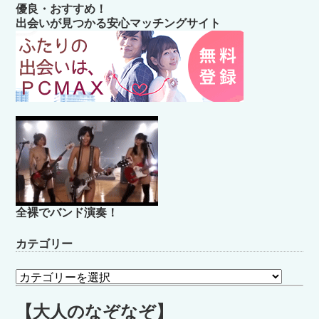
優良・おすすめ！
出会いが見つかる安心マッチングサイト
全裸でバンド演奏！
カテゴリー
カ
テ
ゴ
【大人のなぞなぞ】
リ