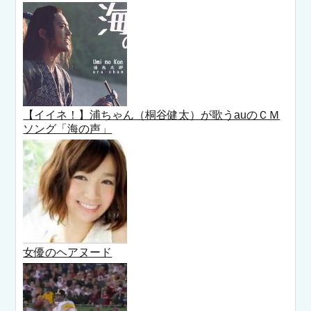
【イイネ！】浦ちゃん（桐谷健太）が歌うauのＣＭ
ソング「海の声」
女優のヘアヌード