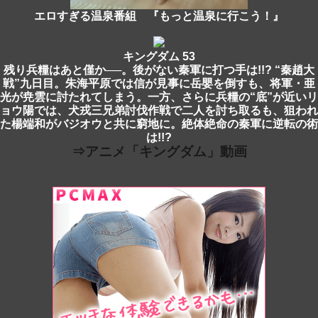
エロすぎる温泉番組 『もっと温泉に行こう！』
キングダム 53
残り兵糧はあと僅か──。後がない秦軍に打つ手は!!? “秦趙大
戦”九日目。朱海平原では信が見事に岳嬰を倒すも、将軍・亜
光が尭雲に討たれてしまう。一方、さらに兵糧の“底”が近いリ
ョウ陽では、犬戎三兄弟討伐作戦で二人を討ち取るも、狙われ
た楊端和がバジオウと共に窮地に。絶体絶命の秦軍に逆転の術
は!!?
⇒アニメ「キングダム」動画