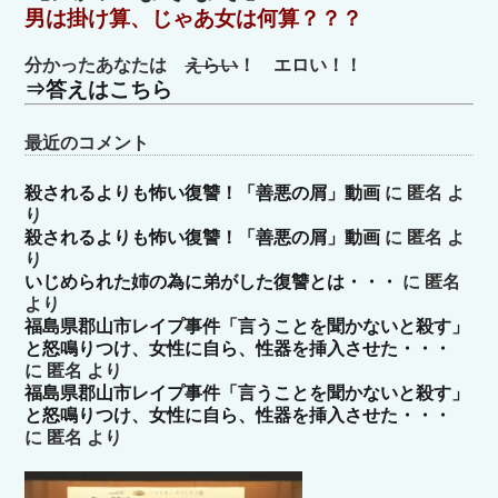
男は掛け算、じゃあ女は何算？？？
ー
分かったあなたは
えらい
！ エロい！！
⇒答えはこちら
最近のコメント
殺されるよりも怖い復讐！「善悪の屑」動画
に
匿名
よ
り
殺されるよりも怖い復讐！「善悪の屑」動画
に
匿名
よ
り
いじめられた姉の為に弟がした復讐とは・・・
に
匿名
より
福島県郡山市レイプ事件「言うことを聞かないと殺す」
と怒鳴りつけ、女性に自ら、性器を挿入させた・・・
に
匿名
より
福島県郡山市レイプ事件「言うことを聞かないと殺す」
と怒鳴りつけ、女性に自ら、性器を挿入させた・・・
に
匿名
より