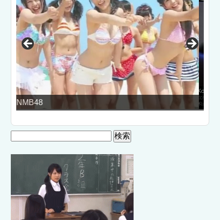
RioのごきげんYO！
検
索: