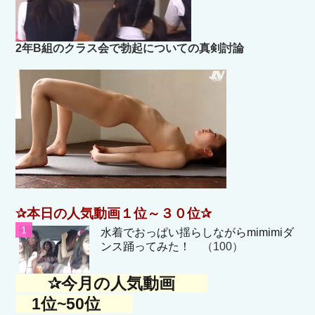
2年B組のクラス会で勃起についての真剣討論
✰本日の人気動画１位～３０位✰
水着でおっぱい揺らしながらmimimiダ
ンス踊ってみた！
（100）
✰今月の人気動画
1位~50位