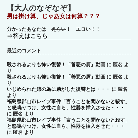
ゴ
【大人のなぞなぞ】
リ
男は掛け算、じゃあ女は何算？？？
ー
分かったあなたは
えらい
！ エロい！！
⇒答えはこちら
最近のコメント
殺されるよりも怖い復讐！「善悪の屑」動画
に
匿名
よ
り
殺されるよりも怖い復讐！「善悪の屑」動画
に
匿名
よ
り
いじめられた姉の為に弟がした復讐とは・・・
に
匿名
より
福島県郡山市レイプ事件「言うことを聞かないと殺す」
と怒鳴りつけ、女性に自ら、性器を挿入させた・・・
に
匿名
より
福島県郡山市レイプ事件「言うことを聞かないと殺す」
と怒鳴りつけ、女性に自ら、性器を挿入させた・・・
に
匿名
より