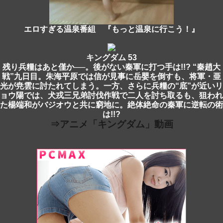
エロすぎる温泉番組 『もっと温泉に行こう！』
キングダム 53
残り兵糧はあと僅か──。後がない秦軍に打つ手は!!? “秦趙大
戦”九日目。朱海平原では信が見事に岳嬰を倒すも、将軍・亜
光が尭雲に討たれてしまう。一方、さらに兵糧の“底”が近いリ
ョウ陽では、犬戎三兄弟討伐作戦で二人を討ち取るも、狙われ
た楊端和がバジオウと共に窮地に。絶体絶命の秦軍に逆転の術
は!!?
⇒アニメ「キングダム」動画