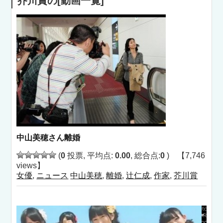
芥川賞の[動画一覧]
中山美穂さん離婚
(
0
投票, 平均点:
0.00
, 総合点:
0
) 【7,746
views】
女優
,
ニュース
中山美穂
,
離婚
,
辻仁成
,
作家
,
芥川賞